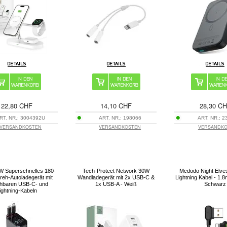
22,80 CHF
14,10 CHF
28,30 C
RT. NR.:
3004392U
ART. NR.:
198066
ART. NR.:
2
VERSANDKOSTEN
VERSANDKOSTEN
VERSANDK
W Superschnelles 180-
Tech-Protect Network 30W
Mcdodo Night Elve
eh-Autoladegerät mit
Wandladegerät mit 2x USB-C &
Lightning Kabel - 1.8
ehbaren USB-C- und
1x USB-A - Weiß
Schwarz
ightning-Kabeln