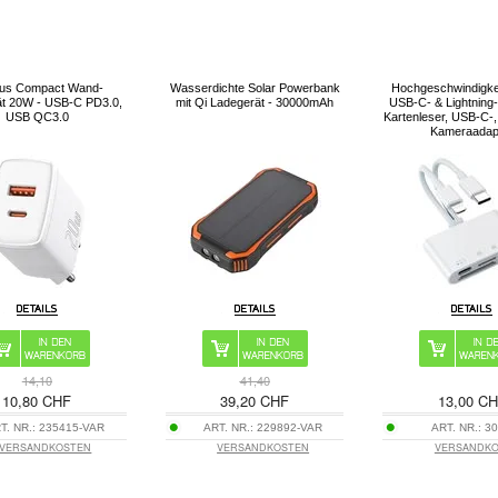
us Compact Wand-
Wasserdichte Solar Powerbank
Hochgeschwindigkei
ät 20W - USB-C PD3.0,
mit Qi Ladegerät - 30000mAh
USB-C- & Lightning
USB QC3.0
Kartenleser, USB-C
Kameraadap
14,10
41,40
10,80 CHF
39,20 CHF
13,00 C
T. NR.:
235415-VAR
ART. NR.:
229892-VAR
ART. NR.:
30
VERSANDKOSTEN
VERSANDKOSTEN
VERSANDK