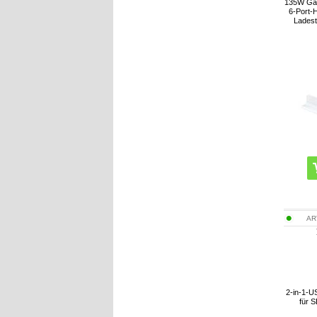
135W GaN
6-Port-
Ladest
AR
2-in-1-U
für 