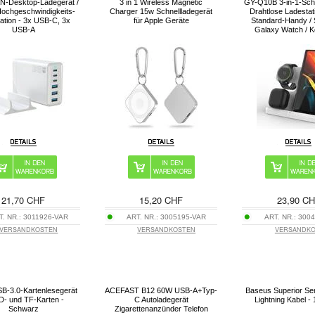
-Desktop-Ladegerät /
3 in 1 Wireless Magnetic
GY-Q10B 3-in-1-Sch
Hochgeschwindigkeits-
Charger 15w Schnellladegerät
Drahtlose Ladestati
ation - 3x USB-C, 3x
für Apple Geräte
Standard-Handy /
USB-A
Galaxy Watch / K
21,70 CHF
15,20 CHF
23,90 C
T. NR.:
3011926-VAR
ART. NR.:
3005195-VAR
ART. NR.:
3004
VERSANDKOSTEN
VERSANDKOSTEN
VERSANDK
SB-3.0-Kartenlesegerät
ACEFAST B12 60W USB-A+Typ-
Baseus Superior Se
SD- und TF-Karten -
C Autoladegerät
Lightning Kabel -
Schwarz
Zigarettenanzünder Telefon