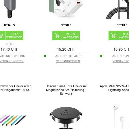
20,60
17,40 CHF
15,20 CHF
10,80 C
ART. NR.:
3010196
ART. NR.:
3004682
ART. NR.:
2
VERSANDKOSTEN
VERSANDKOSTEN
VERSANDK
raweicher Universeller
Baseus Small Ears Universal
Apple MMTN2ZM/A E
er Eingabestift - 6 Stk.
Magnetische Kfz-Halterung -
Lightning-Ans
Schwarz