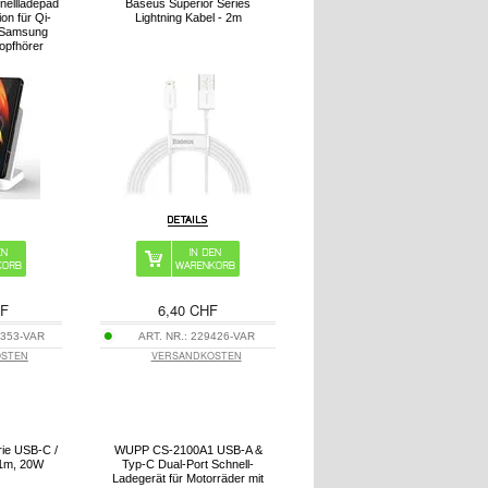
nellladepad
Baseus Superior Series
on für Qi-
Lightning Kabel - 2m
 Samsung
opfhörer
HF
6,40 CHF
353-VAR
ART. NR.:
229426-VAR
OSTEN
VERSANDKOSTEN
rie USB-C /
WUPP CS-2100A1 USB-A &
 1m, 20W
Typ-C Dual-Port Schnell-
Ladegerät für Motorräder mit