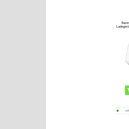
Base
Ladeger
AR