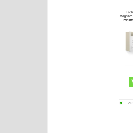
Tech
MagSafe 
mit in
AR