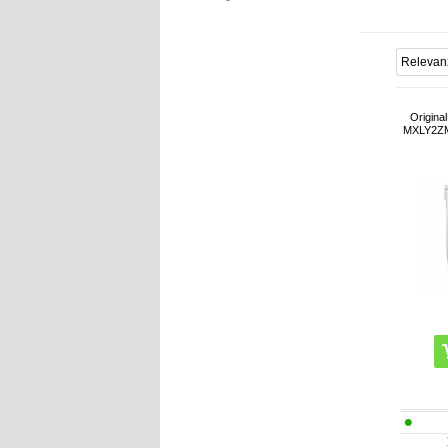
Origina
MXLY2ZM/