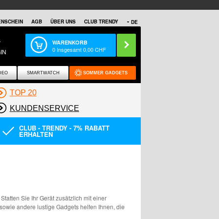
NSCHEIN
AGB
ÜBER UNS
CLUB TRENDY
DE
S
WARENKORB
0
Insgesamt
0,00
CHF
IN
DEO
SMARTWATCH
SOMMER GADGETS
TOP 20
KUNDENSERVICE
CLUB - TRENDY - 7% RABATT
ERHALTEN
tatten Sie Ihr Gerät zusätzlich mit einer
wie andere lustige Gadgets helfen Ihnen, die