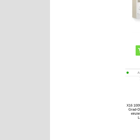
A
X16 100
Grad-Dr
einzi
L