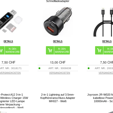
Schnellladeadapter
7,50 CHF
13,00 CHF
7,50 CH
ART. NR.:
3018171
ART. NR.:
3006638
ART. NR.:
2003
VERSANDKOSTEN
VERSANDKOSTEN
VERSANDK
-Protect A12 3-in-1
2-in-1 Lightning auf 3.5mm-
Joyroom JR-W020 M
Wireless Charger 15W
Kopfhöreranschluss Adapter
kabellose Powe
tegrierter LED-Lampe
MH027 - Weiß
10000mAh - S
fene Verpackung -
edenstellend) - Weiß