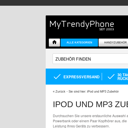
ALLE KATEGORIEN
HANDYZUBEHÖR
30 T
EXPRESSVERSAND
RÜCK
«
Zurück
- Sie sind hier:
iPod und MP3 Zubehör
IPOD UND MP3 Z
Durchsuchen Sie unsere erstaunliche Auswahl
Powerbank oder einem Paar Kopfhörer aus, die 
Leistung Ihres Geräts zu verbessern.