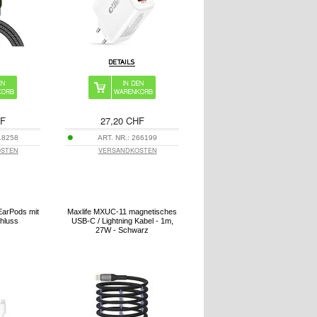
HF
27,20 CHF
18258
ART. NR.:
266199
OSTEN
VERSANDKOSTEN
arPods mit
Maxlife MXUC-11 magnetisches
chluss
USB-C / Lightning Kabel - 1m,
27W - Schwarz