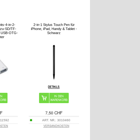
ts-4-in-2-
2-in-1 Stylus Touch Pen für
-zu-SD/TF-
iPhone, iPad, Handy & Tablet -
-, USB-OTG-
Schwarz
ter
HF
7,50 CHF
11592
ART. NR.:
3010460
OSTEN
VERSANDKOSTEN