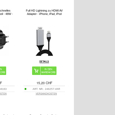
Schnelles
Full HD Lightning zu HDMI AV
il - 48W -
Adapter - iPhone, iPad, iPod
HF
15,20 CHF
48163
ART. NR.:
246257-VAR
OSTEN
VERSANDKOSTEN