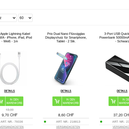
l Apple Lightning Kabel
Prio Dual Nano Flüssigglas
3-Port USB Quic
A - iPhone, iPad, iPod
Displayshutz für Smartphone,
Powerbank 50000mA
- Weiß - 1m
Tablet - 2 Stk.
- Schwar
13,00
9,70 CHF
8,60 CHF
37,20 C
ART. NR.:
79336
ART. NR.:
218813
ART. NR.:
2
VERSANDKOSTEN
VERSANDKOSTEN
VERSANDK