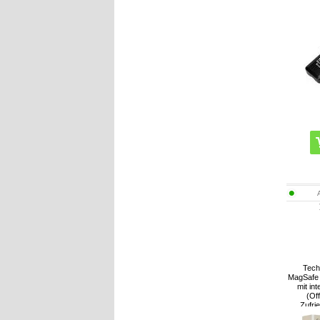
Tech
MagSafe 
mit in
(Of
Zufri