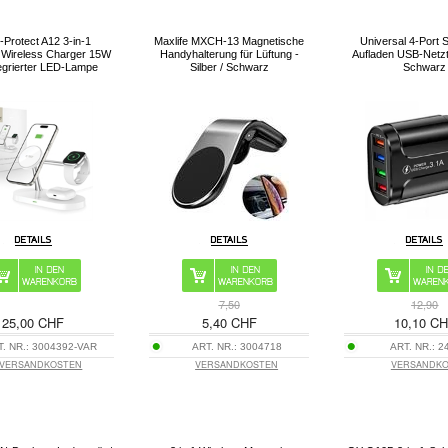
-Protect A12 3-in-1
Maxlife MXCH-13 Magnetische
Universal 4-Port 
Wireless Charger 15W
Handyhalterung für Lüftung -
Aufladen USB-Netzte
tegrierter LED-Lampe
Silber / Schwarz
Schwarz
7,50
12,90
25,00 CHF
5,40 CHF
10,10 C
T. NR.:
3004392-VAR
ART. NR.:
3004718
ART. NR.:
2
VERSANDKOSTEN
VERSANDKOSTEN
VERSANDK