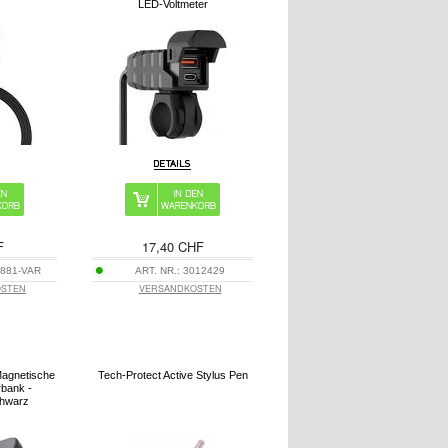
LED-Voltmeter
F
17,40 CHF
881-VAR
ART. NR.:
3012429
OSTEN
VERSANDKOSTEN
agnetische
Tech-Protect Active Stylus Pen
rbank -
chwarz