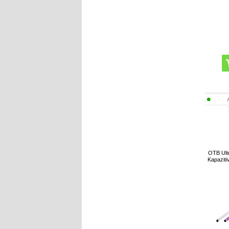
OTB Ult
Kapazitiv