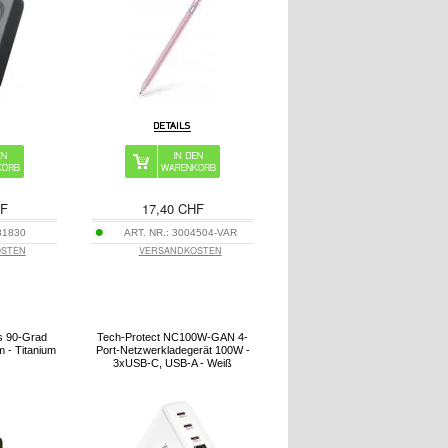
HF
17,40 CHF
31830
ART. NR.:
3004504-VAR
OSTEN
VERSANDKOSTEN
s 90-Grad
Tech-Protect NC100W-GAN 4-
m - Titanium
Port-Netzwerkladegerät 100W -
3xUSB-C, USB-A - Weiß