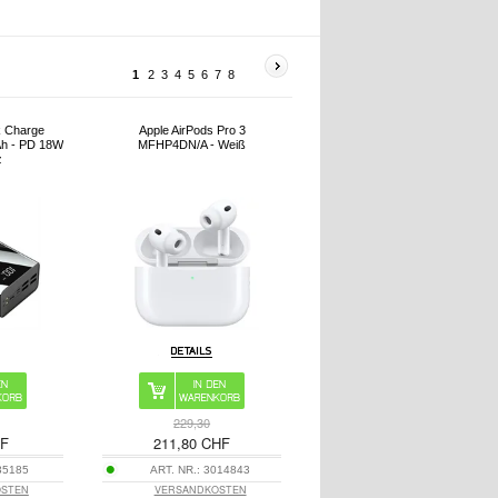
1
2
3
4
5
6
7
8
k Charge
Apple AirPods Pro 3
h - PD 18W
MFHP4DN/A - Weiß
z
229,30
HF
211,80 CHF
35185
ART. NR.:
3014843
OSTEN
VERSANDKOSTEN