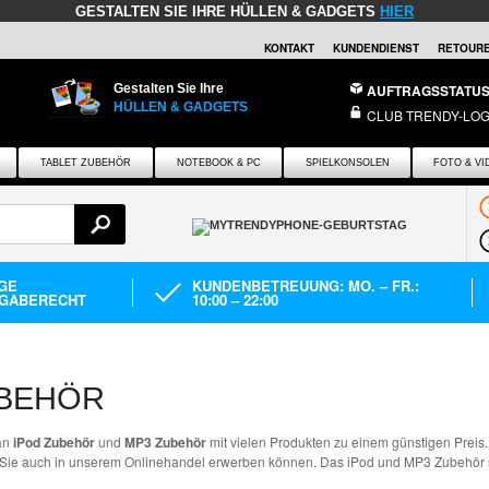
GESTALTEN SIE IHRE HÜLLEN & GADGETS
HIER
KONTAKT
KUNDENDIENST
RETOURE
Gestalten Sie Ihre
AUFTRAGSSTATU
HÜLLEN & GADGETS
CLUB TRENDY-LOG
TABLET ZUBEHÖR
NOTEBOOK & PC
SPIELKONSOLEN
FOTO & VI
AGE
KUNDENBETREUUNG: MO. – FR.:
GABERECHT
10:00 – 22:00
UBEHÖR
 an
iPod Zubehör
und
MP3 Zubehör
mit vielen Produkten zu einem günstigen Preis. S
Sie auch in unserem Onlinehandel erwerben können. Das iPod und MP3 Zubehör so