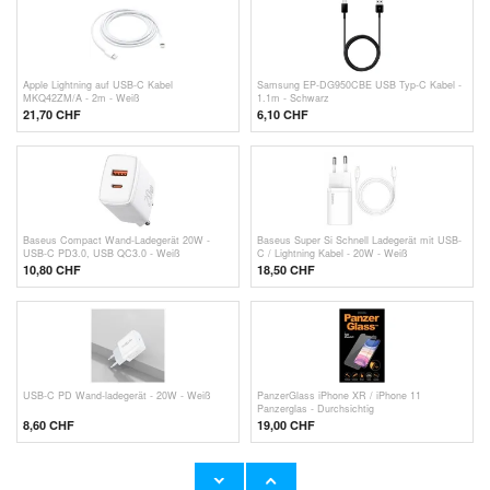
Apple Lightning auf USB-C Kabel
Samsung EP-DG950CBE USB Typ-C Kabel -
MKQ42ZM/A - 2m - Weiß
1.1m - Schwarz
21,70 CHF
6,10 CHF
Baseus Compact Wand-Ladegerät 20W -
Baseus Super Si Schnell Ladegerät mit USB-
USB-C PD3.0, USB QC3.0 - Weiß
C / Lightning Kabel - 20W - Weiß
10,80
CHF
18,50 CHF
USB-C PD Wand-ladegerät - 20W - Weiß
PanzerGlass iPhone XR / iPhone 11
Panzerglas - Durchsichtig
8,60 CHF
19,00 CHF