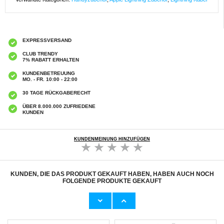
EXPRESSVERSAND
CLUB TRENDY
7% RABATT ERHALTEN
KUNDENBETREUUNG
MO. - FR. 10:00 - 22:00
30 TAGE RÜCKGABERECHT
ÜBER 8.000.000 ZUFRIEDENE
KUNDEN
KUNDENMEINUNG HINZUFÜGEN
KUNDEN, DIE DAS PRODUKT GEKAUFT HABEN, HABEN AUCH NOCH
FOLGENDE PRODUKTE GEKAUFT
Original Apple MHJE3ZM/A USB-C Power
Apple MD819ZM/A Lightning / USB Kabel -
Adapter - 20W - Weiß
iPhone, iPad, iPod - Weiß
19,60
CHF
20,60 CHF