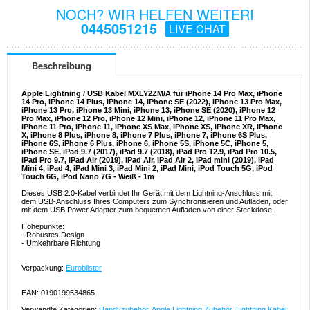
NOCH? WIR HELFEN WEITERI
0445051215
LIVE CHAT
Beschreibung
Apple Lightning / USB Kabel MXLY2ZM/A für iPhone 14 Pro Max, iPhone
14 Pro, iPhone 14 Plus, iPhone 14, iPhone SE (2022), iPhone 13 Pro Max,
iPhone 13 Pro, iPhone 13 Mini, iPhone 13, iPhone SE (2020), iPhone 12
Pro Max, iPhone 12 Pro, iPhone 12 Mini, iPhone 12, iPhone 11 Pro Max,
iPhone 11 Pro, iPhone 11, iPhone XS Max, iPhone XS, iPhone XR, iPhone
X, iPhone 8 Plus, iPhone 8, iPhone 7 Plus, iPhone 7, iPhone 6S Plus,
iPhone 6S, iPhone 6 Plus, iPhone 6, iPhone 5S, iPhone 5C, iPhone 5,
iPhone SE, iPad 9.7 (2017), iPad 9.7 (2018), iPad Pro 12.9, iPad Pro 10.5,
iPad Pro 9.7, iPad Air (2019), iPad Air, iPad Air 2, iPad mini (2019), iPad
Mini 4, iPad 4, iPad Mini 3, iPad Mini 2, iPad Mini, iPod Touch 5G, iPod
Touch 6G, iPod Nano 7G - Weiß - 1m
Dieses USB 2.0-Kabel verbindet Ihr Gerät mit dem Lightning-Anschluss mit
dem USB-Anschluss Ihres Computers zum Synchronisieren und Aufladen, oder
mit dem USB Power Adapter zum bequemen Aufladen von einer Steckdose.
Höhepunkte:
- Robustes Design
- Umkehrbare Richtung
Verpackung:
Euroblister
EAN: 0190199534865
Verwandte Kategorien:
Handyzubehör
,
Apple Lightning Zubehör
,
Lightning Kabel