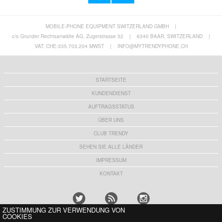
MOBILE-PHONE EQUIPMENT SWITZERLAND GMBH
|
CarPlay Drahtlose Adapter für iOS - USB,
iPhone 11 Panzerglas - 9H - Durchsichtig
USB-C - Weiß
c/o Grunder Rechtsanwälte AG, Zugerstrasse 32
|
6340 BAAR, SWITZERLAND
|
28,30
CHF
7,50 CHF
VAT: CHE-335.703.204 MWST
|
INFO@MYTRENDYPHONE.CH
STARTSEITE
KUNDENDIENST
AUFTRAGSSTATUS
ÜBER UNS
CLUB TRENDY
SEHEN SIE ALLE LÄNDER
IMPRESSUM
KONTAKT
ZUSTIMMUNG ZUR VERWENDUNG VON
COOKIES