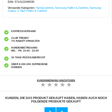
EAN: 5714122448330
Verwandte Kategorien:
Handyzubehör
,
Samsung Hüllen & Zubehör
,
Samsung
Galaxy Z Flip4 Hüllen & Zubehör
EXPRESSVERSAND
CLUB TRENDY
7% RABATT ERHALTEN
KUNDENBETREUUNG
MO. - FR. 10:00 - 22:00
30 TAGE RÜCKGABERECHT
ÜBER 8.000.000 ZUFRIEDENE
KUNDEN
KUNDENMEINUNG HINZUFÜGEN
KUNDEN, DIE DAS PRODUKT GEKAUFT HABEN, HABEN AUCH NOCH
FOLGENDE PRODUKTE GEKAUFT
Samsung Galaxy Z Flip4 Glitter Wavy Edge
Samsung Galaxy Z Flip6/Z Flip7 FE Imak
TPU Hülle - niedlich Kohle
Privacy Full Cover Panzerglas