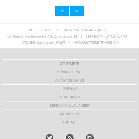
MOBILE-PHONE EQUIPMENT SWITZERLAND GMBH
|
West Biking YP0705089 Anti-Diebstahl 4-
West Biking YP0720031 360 Drehbarer
stelligen Code Fahrradschloss - 0.65m
Fahrradrückspiegel - 1 Stk.
c/o Grunder Rechtsanwälte AG, Zugerstrasse 32
|
6340 BAAR, SWITZERLAND
|
10,80 CHF
10,80 CHF
VAT: CHE-335.703.204 MWST
|
INFO@MYTRENDYPHONE.CH
STARTSEITE
KUNDENDIENST
AUFTRAGSSTATUS
ÜBER UNS
CLUB TRENDY
SEHEN SIE ALLE LÄNDER
IMPRESSUM
KONTAKT