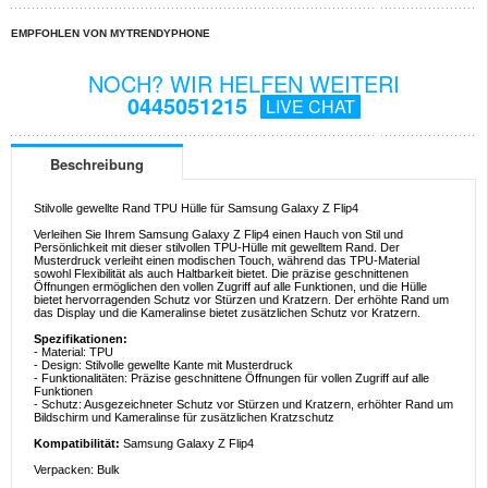
EMPFOHLEN VON MYTRENDYPHONE
NOCH? WIR HELFEN WEITERI
0445051215
LIVE CHAT
Beschreibung
Stilvolle gewellte Rand TPU Hülle für Samsung Galaxy Z Flip4
Verleihen Sie Ihrem Samsung Galaxy Z Flip4 einen Hauch von Stil und
Persönlichkeit mit dieser stilvollen TPU-Hülle mit gewelltem Rand. Der
Musterdruck verleiht einen modischen Touch, während das TPU-Material
sowohl Flexibilität als auch Haltbarkeit bietet. Die präzise geschnittenen
Öffnungen ermöglichen den vollen Zugriff auf alle Funktionen, und die Hülle
bietet hervorragenden Schutz vor Stürzen und Kratzern. Der erhöhte Rand um
das Display und die Kameralinse bietet zusätzlichen Schutz vor Kratzern.
Spezifikationen:
- Material: TPU
- Design: Stilvolle gewellte Kante mit Musterdruck
- Funktionalitäten: Präzise geschnittene Öffnungen für vollen Zugriff auf alle
Funktionen
- Schutz: Ausgezeichneter Schutz vor Stürzen und Kratzern, erhöhter Rand um
Bildschirm und Kameralinse für zusätzlichen Kratzschutz
Kompatibilität:
Samsung Galaxy Z Flip4
Verpacken: Bulk