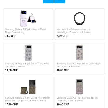
10,80 CHF
7,50 CHF
Samsung Galaxy Z Flip4 Hülle mit Metall
Mountainbike-Fahrradschloss mit
Ring - Durchsichtig
vierstelligem Passwort - Schwarz
7,50 CHF
7,50 CHF
Samsung Galaxy Z Flip4 Glitter Wavy Edge
Samsung Galaxy Z Flip4 Glitter Wavy Edge
TPU Hülle - Herzen
TPU Hülle - Kaninchen
10,80 CHF
10,80 CHF
Samsung Galaxy Z Flip7 Guess 4G Farbigen
Samsung Galaxy Z Flip4 Stilvolle gewellt
Ring Hülle - MagSafe kompatibel - braun
Rand TPU Hülle - Blumen
17,40 CHF
10,80 CHF