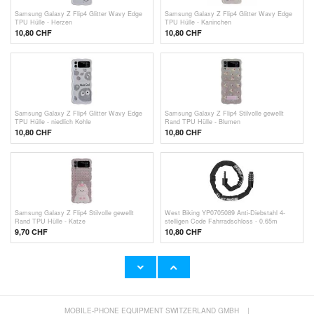
Samsung Galaxy Z Flip4 Glitter Wavy Edge
Samsung Galaxy Z Flip4 Glitter Wavy Edge
TPU Hülle - Herzen
TPU Hülle - Kaninchen
10,80 CHF
10,80 CHF
Samsung Galaxy Z Flip4 Glitter Wavy Edge
Samsung Galaxy Z Flip4 Stilvolle gewellt
TPU Hülle - niedlich Kohle
Rand TPU Hülle - Blumen
10,80 CHF
10,80 CHF
Samsung Galaxy Z Flip4 Stilvolle gewellt
West Biking YP0705089 Anti-Diebstahl 4-
Rand TPU Hülle - Katze
stelligen Code Fahrradschloss - 0.65m
9,70
CHF
10,80 CHF
MOBILE-PHONE EQUIPMENT SWITZERLAND GMBH
|
West Biking YP0720031 360 Drehbarer
West Biking YP0705099 Blade Stahl Anti-