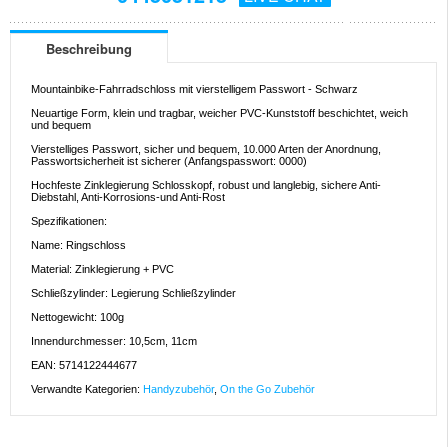
Beschreibung
Mountainbike-Fahrradschloss mit vierstelligem Passwort - Schwarz
Neuartige Form, klein und tragbar, weicher PVC-Kunststoff beschichtet, weich
und bequem
Vierstelliges Passwort, sicher und bequem, 10.000 Arten der Anordnung,
Passwortsicherheit ist sicherer (Anfangspasswort: 0000)
Hochfeste Zinklegierung Schlosskopf, robust und langlebig, sichere Anti-
Diebstahl, Anti-Korrosions-und Anti-Rost
Spezifikationen:
Name: Ringschloss
Material: Zinklegierung + PVC
Schließzylinder: Legierung Schließzylinder
Nettogewicht: 100g
Innendurchmesser: 10,5cm, 11cm
EAN: 5714122444677
Verwandte Kategorien:
Handyzubehör
,
On the Go Zubehör