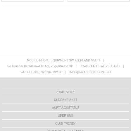
MOBILE-PHONE EQUIPMENT SWITZERLAND GMBH
|
c/o Grunder Rechtsanwälte AG, Zugerstrasse 32
|
6340 BAAR, SWITZERLAND
|
VAT: CHE-335.703.204 MWST
|
INFO@MYTRENDYPHONE.CH
STARTSEITE
KUNDENDIENST
AUFTRAGSSTATUS
ÜBER UNS
CLUB TRENDY