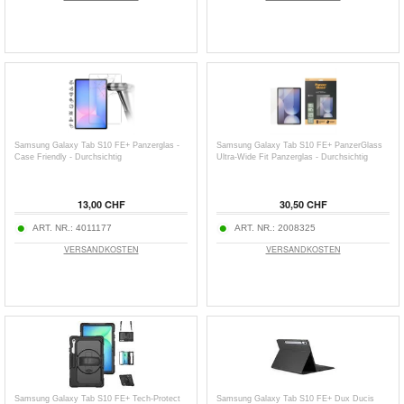
Samsung Galaxy Tab S10 FE+ Panzerglas -
Samsung Galaxy Tab S10 FE+ PanzerGlass
Case Friendly - Durchsichtig
Ultra-Wide Fit Panzerglas - Durchsichtig
13,00 CHF
30,50 CHF
ART. NR.:
4011177
ART. NR.:
2008325
VERSANDKOSTEN
VERSANDKOSTEN
Samsung Galaxy Tab S10 FE+ Tech-Protect
Samsung Galaxy Tab S10 FE+ Dux Ducis