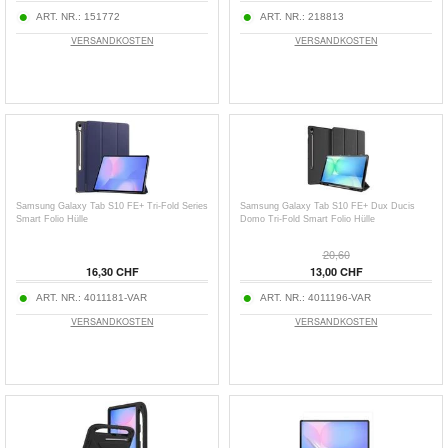
ART. NR.:
151772
ART. NR.:
218813
VERSANDKOSTEN
VERSANDKOSTEN
Samsung Galaxy Tab S10 FE+ Tri-Fold Series
Samsung Galaxy Tab S10 FE+ Dux Ducis
Smart Folio Hülle
Domo Tri-Fold Smart Folio Hülle
20,60
16,30 CHF
13,00 CHF
ART. NR.:
4011181-VAR
ART. NR.:
4011196-VAR
VERSANDKOSTEN
VERSANDKOSTEN