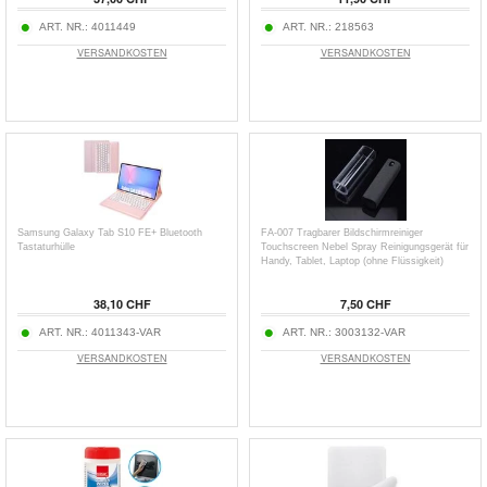
ART. NR.:
4011449
ART. NR.:
218563
VERSANDKOSTEN
VERSANDKOSTEN
Samsung Galaxy Tab S10 FE+ Bluetooth
FA-007 Tragbarer Bildschirmreiniger
Tastaturhülle
Touchscreen Nebel Spray Reinigungsgerät für
Handy, Tablet, Laptop (ohne Flüssigkeit)
38,10 CHF
7,50 CHF
ART. NR.:
4011343-VAR
ART. NR.:
3003132-VAR
VERSANDKOSTEN
VERSANDKOSTEN