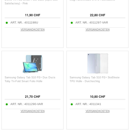
Satisfactory) - Pink
11,90 CHF
22,80 CHF
ART. NR.:
4011198U
ART. NR.:
4011297-VAR
VERSANDKOSTEN
VERSANDKOSTEN
Samsung Galaxy Tab S10 FE+ Dux Ducis
Samsung Galaxy Tab S10 FE+ Stoßfeste
Toby Tri-Fold Smart Folio Hülle
TPU Hülle - Durchsichtig
21,70 CHF
10,80 CHF
ART. NR.:
4011290-VAR
ART. NR.:
4011341
VERSANDKOSTEN
VERSANDKOSTEN