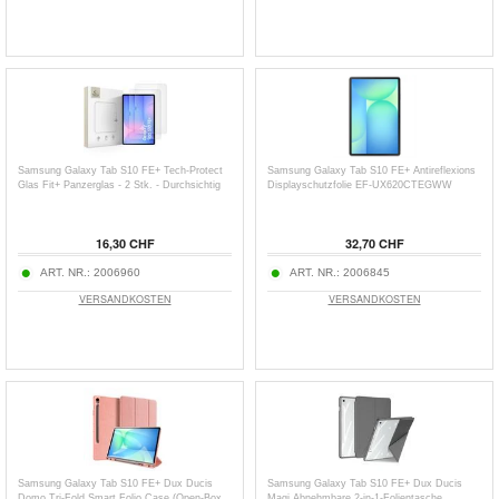
Samsung Galaxy Tab S10 FE+ Tech-Protect
Samsung Galaxy Tab S10 FE+ Antireflexions
Glas Fit+ Panzerglas - 2 Stk. - Durchsichtig
Displayschutzfolie EF-UX620CTEGWW
16,30 CHF
32,70 CHF
ART. NR.:
2006960
ART. NR.:
2006845
VERSANDKOSTEN
VERSANDKOSTEN
Samsung Galaxy Tab S10 FE+ Dux Ducis
Samsung Galaxy Tab S10 FE+ Dux Ducis
Domo Tri-Fold Smart Folio Case (Open-Box
Magi Abnehmbare 2-in-1-Folientasche