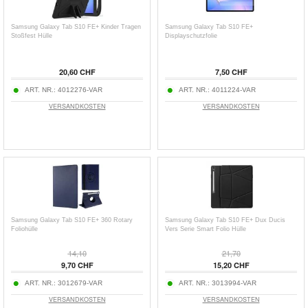
Samsung Galaxy Tab S10 FE+ Kinder Tragen
Samsung Galaxy Tab S10 FE+
Stoßfest Hülle
Displayschutzfolie
20,60 CHF
7,50 CHF
ART. NR.:
4012276-VAR
ART. NR.:
4011224-VAR
VERSANDKOSTEN
VERSANDKOSTEN
Samsung Galaxy Tab S10 FE+ 360 Rotary
Samsung Galaxy Tab S10 FE+ Dux Ducis
Foliohülle
Vers Serie Smart Folio Hülle
14,10
21,70
9,70 CHF
15,20 CHF
ART. NR.:
3012679-VAR
ART. NR.:
3013994-VAR
VERSANDKOSTEN
VERSANDKOSTEN