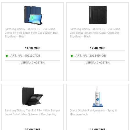
Samsung Galaxy Tab S10 FE+ Dux Ducis
Samsung Galaxy Tab S10 FE+ Dux Ducis
Domo Tri-Fold Smart Folio Case (Open Box -
Vers Series Smart Folio Case (Open Box -
Excellent) - Blue
Excellent) - Black
14,10 CHF
17,40 CHF
ART. NR.:
4011197OB
ART. NR.:
3013994OB
VERSANDKOSTEN
VERSANDKOSTEN
Samsung Galaxy Tab S10 FE+ Nillkin Bumper
Qnect Display Reinigungsset - Spray &
Smart Folio Hülle - Schwarz / Durchsichtig
Mikrofasertuch
37,00 CHF
11,90 CHF