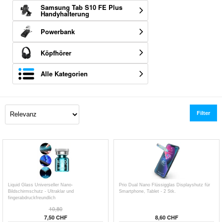
Samsung Tab S10 FE Plus
Handyhalterung
Powerbank
Köpfhörer
Alle Kategorien
Filter
Liquid Glass Universeller Nano-
Prio Dual Nano Flüssigglas Displayshutz für
Bildschirmschutz - Ultraklar und
Smartphone, Tablet - 2 Stk.
fingerabdruckfreundlich
10,80
7,50 CHF
8,60 CHF