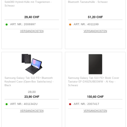
Solid360 Hybrid-Hülle mit Trageriemen -
Bluetooth Tastaturhülle - Schwarz
Schwarz
29,40 CHF
51,20 CHF
ART. NR.:
2006997
ART. NR.:
4011199
VERSANDKOSTEN
VERSANDKOSTEN
Samsung Galaxy Tab S10 FE+ Bluetooth
Samsung Galaxy Tab S10 FE+ Book Cover
Keyboard Case (Open-Box Satisfactory) -
Tastatur EF-DX625UBEGWW - AI Key -
Black
Schwarz
28,30
23,90 CHF
150,60 CHF
ART. NR.:
4011342U
ART. NR.:
2007417
VERSANDKOSTEN
VERSANDKOSTEN