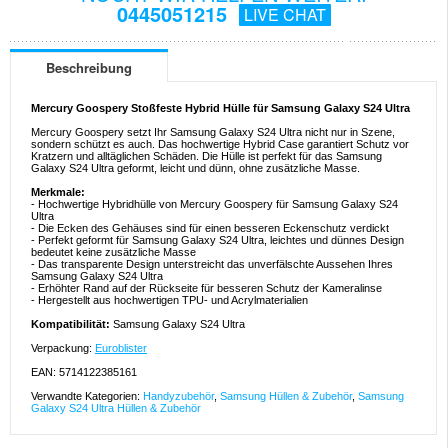
0445051215
LIVE CHAT
Beschreibung
Mercury Goospery Stoßfeste Hybrid Hülle für Samsung Galaxy S24 Ultra
Mercury Goospery setzt Ihr Samsung Galaxy S24 Ultra nicht nur in Szene,
sondern schützt es auch. Das hochwertige Hybrid Case garantiert Schutz vor
Kratzern und alltäglichen Schäden. Die Hülle ist perfekt für das Samsung
Galaxy S24 Ultra geformt, leicht und dünn, ohne zusätzliche Masse.
Merkmale:
- Hochwertige Hybridhülle von Mercury Goospery für Samsung Galaxy S24
Ultra
- Die Ecken des Gehäuses sind für einen besseren Eckenschutz verdickt
- Perfekt geformt für Samsung Galaxy S24 Ultra, leichtes und dünnes Design
bedeutet keine zusätzliche Masse
- Das transparente Design unterstreicht das unverfälschte Aussehen Ihres
Samsung Galaxy S24 Ultra
- Erhöhter Rand auf der Rückseite für besseren Schutz der Kameralinse
- Hergestellt aus hochwertigen TPU- und Acrylmaterialien
Kompatibilität:
Samsung Galaxy S24 Ultra
Verpackung:
Euroblister
EAN: 5714122385161
Verwandte Kategorien:
Handyzubehör
,
Samsung Hüllen & Zubehör
,
Samsung
Galaxy S24 Ultra Hüllen & Zubehör