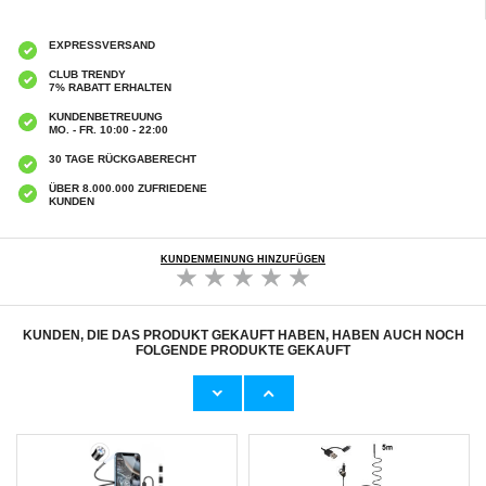
EXPRESSVERSAND
CLUB TRENDY
7% RABATT ERHALTEN
KUNDENBETREUUNG
MO. - FR. 10:00 - 22:00
30 TAGE RÜCKGABERECHT
ÜBER 8.000.000 ZUFRIEDENE
KUNDEN
KUNDENMEINUNG HINZUFÜGEN
KUNDEN, DIE DAS PRODUKT GEKAUFT HABEN, HABEN AUCH NOCH
FOLGENDE PRODUKTE GEKAUFT
Samsung Galaxy S24 Ultra Tech-Protect
X5 Home Security Mini WiFi Kamera 1080P
Magmat Hülle - MagSafe-kompatibel -
AI Human Body Recognition HD
Durchscheinend Schwarz
Nachtsichtkamera
11,90 CHF
15,20
CHF