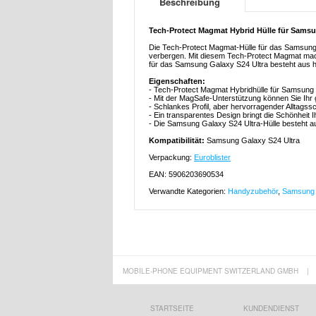
Beschreibung
Tech-Protect Magmat Hybrid Hülle für Samsu
Die Tech-Protect Magmat-Hülle für das Samsung G
verbergen. Mit diesem Tech-Protect Magmat mac
für das Samsung Galaxy S24 Ultra besteht aus h
Eigenschaften:
- Tech-Protect Magmat Hybridhülle für Samsung
- Mit der MagSafe-Unterstützung können Sie I
- Schlankes Profil, aber hervorragender Alltags
- Ein transparentes Design bringt die Schönheit
- Die Samsung Galaxy S24 Ultra-Hülle besteht a
Kompatibilität:
Samsung Galaxy S24 Ultra
Verpackung:
Euroblister
EAN: 5906203690534
Verwandte Kategorien:
Handyzubehör
,
Samsung 
MOBILE-PHONE EQUIPMENT SWITZERLAND GMBH
|
STARTSEITE
KUNDENDIENST