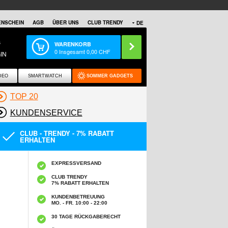
NSCHEIN
AGB
ÜBER UNS
CLUB TRENDY
DE
S
WARENKORB
0
Insgesamt
0,00
CHF
IN
DEO
SMARTWATCH
SOMMER GADGETS
TOP 20
KUNDENSERVICE
CLUB - TRENDY - 7% RABATT
ERHALTEN
EXPRESSVERSAND
CLUB TRENDY
7% RABATT ERHALTEN
KUNDENBETREUUNG
MO. - FR. 10:00 - 22:00
30 TAGE RÜCKGABERECHT