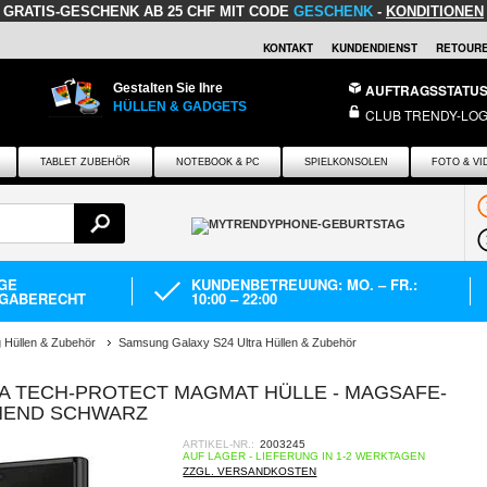
GRATIS-GESCHENK
AB 25 CHF MIT CODE
GESCHENK
-
KONDITIONEN
KONTAKT
KUNDENDIENST
RETOURE
Gestalten Sie Ihre
AUFTRAGSSTATU
HÜLLEN & GADGETS
CLUB TRENDY-LOG
TABLET ZUBEHÖR
NOTEBOOK & PC
SPIELKONSOLEN
FOTO & VI
AGE
KUNDENBETREUUNG: MO. – FR.:
GABERECHT
10:00 – 22:00
Hüllen & Zubehör
Samsung Galaxy S24 Ultra Hüllen & Zubehör
A TECH-PROTECT MAGMAT HÜLLE - MAGSAFE-
INEND SCHWARZ
ARTIKEL-NR.:
2003245
AUF LAGER - LIEFERUNG IN 1-2 WERKTAGEN
ZZGL. VERSANDKOSTEN