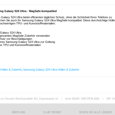
ng Galaxy S24 Ultra - MagSafe-kompatibel
alaxy S24 Ultra bietet effizienten täglichen Schutz, ohne die Schönheit Ihres Telefons zu
hen Sie auch Ihr Samsung Galaxy S24 Ultra MagSafe kompatibel. Diese durchsichtige Hülle
ochwertigen TPU- und Kunststoffmaterialien.
 Galaxy S24 Ultra
hr gesamtes MagSafe-Zubehör verwenden
schutz vor Beschädigungen
 Ihres Samsung Galaxy S24 Ultra zur Geltung
us TPU und Kunststoffmaterialien
Hüllen & Zubehör
,
Samsung Galaxy S24 Ultra Hüllen & Zubehör
c/o Grunder Rechtsanwälte AG, Zugerstrasse 32
|
6340 BAAR, SWITZERLAND
|
VAT: C
ÜBER UNS
CLUB TRENDY
SEHEN SIE ALLE LÄNDER