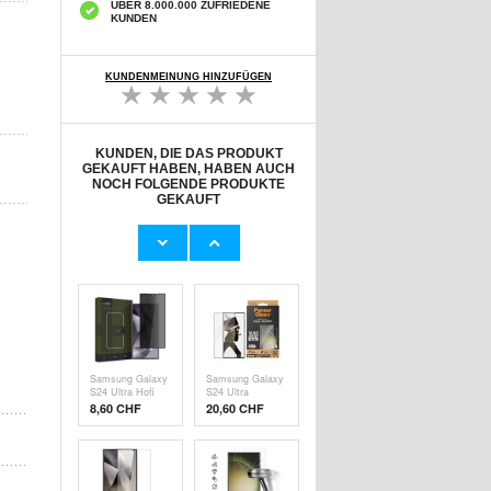
ÜBER 8.000.000 ZUFRIEDENE
KUNDEN
KUNDENMEINUNG HINZUFÜGEN
KUNDEN, DIE DAS PRODUKT
GEKAUFT HABEN, HABEN AUCH
NOCH FOLGENDE PRODUKTE
GEKAUFT
Samsung Galaxy
Samsung Galaxy
S24 Ultra Spigen
S24 Ultra Ringke
Glas.tR Ez Fit
Easy Slide
22,80 CHF
13,90 CHF
Panserglas - 2
Panzerglas - 2
Stk.
Stk.
Samsung Galaxy
Samsung Galaxy
S24 Ultra Hofi
S24 Ultra
Anti Spy Pro+
PanzerGlass
8,60 CHF
20,60 CHF
Privacy
Ultra-Wide Fit
Displayschutz
EasyAligner
Panzerglas -
Panzerglas -
Schwarz Rand
Schwarz Rand