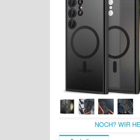
NOCH? WIR H