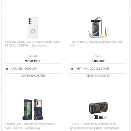
Samsung Galaxy S23 FE Clear Gadget Case
Tech-Protect Universal Wasserdichte Hülle -
EF-XS711CTEGWW - Durchsichtig
6.9"
30,50
9,70
27,20 CHF
6,80 CHF
ART. NR.:
2003064
ART. NR.:
2004212-VAR
VERSANDKOSTEN
VERSANDKOSTEN
Shellbox Gen.2 Universelle Wasserdichte
TELESIN Universal-Tauchgehäuse für
Hülle - 4.7-6.8" - Dunkel Blau
Smartphones mit Bluetooth-kompatiblen