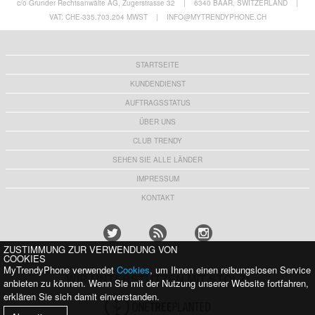
c/o Grunder Rechtsanwälte AG, Zugerstrasse 32
|
6340 BAAR, SWITZERLAND
|
VAT: CHE-335.703.204 MWST
|
INFO@MYTRENDYPHONE.CH
STARTSEITE
KUNDENDIENST
AUFTRAGSSTATUS
ÜBER UNS
CLUB TRENDY
SEHEN SIE ALLE LÄNDER
IMPRESSUM
KONTAKT
ZUSTIMMUNG ZUR VERWENDUNG VON
COOKIES
MyTrendyPhone verwendet
Cookies
, um Ihnen einen reibungslosen Service
WIR UNTERSTÜTZEN MIT STOLZ:
anbieten zu können. Wenn Sie mit der Nutzung unserer Website fortfahren,
erklären Sie sich damit einverstanden.