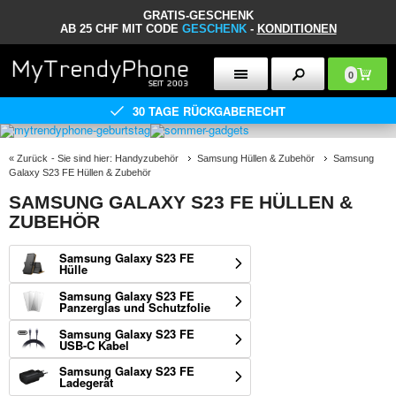
GRATIS-GESCHENK
AB 25 CHF MIT CODE
GESCHENK
-
KONDITIONEN
0
30 TAGE RÜCKGABERECHT
«
Zurück
- Sie sind hier:
Handyzubehör
Samsung Hüllen & Zubehör
Samsung
Galaxy S23 FE Hüllen & Zubehör
SAMSUNG GALAXY S23 FE HÜLLEN &
ZUBEHÖR
Samsung Galaxy S23 FE
Hülle
Samsung Galaxy S23 FE
Panzerglas und Schutzfolie
Samsung Galaxy S23 FE
USB-C Kabel
Samsung Galaxy S23 FE
Ladegerät