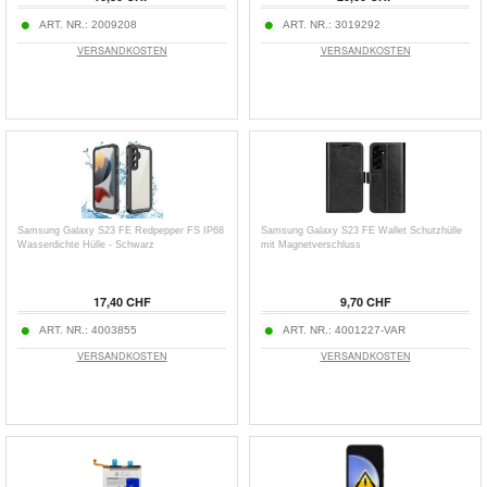
ART. NR.:
2009208
ART. NR.:
3019292
VERSANDKOSTEN
VERSANDKOSTEN
Samsung Galaxy S23 FE Redpepper FS IP68
Samsung Galaxy S23 FE Wallet Schutzhülle
Wasserdichte Hülle - Schwarz
mit Magnetverschluss
17,40 CHF
9,70 CHF
ART. NR.:
4003855
ART. NR.:
4001227-VAR
VERSANDKOSTEN
VERSANDKOSTEN