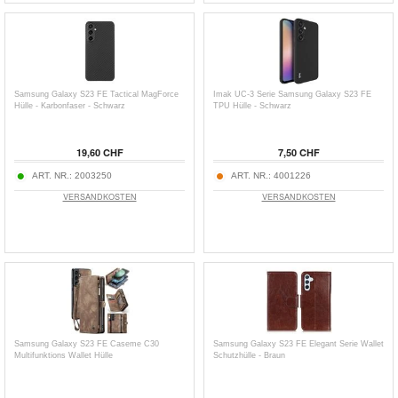
Samsung Galaxy S23 FE Tactical MagForce
Imak UC-3 Serie Samsung Galaxy S23 FE
Hülle - Karbonfaser - Schwarz
TPU Hülle - Schwarz
19,60 CHF
7,50 CHF
ART. NR.:
2003250
ART. NR.:
4001226
VERSANDKOSTEN
VERSANDKOSTEN
Samsung Galaxy S23 FE Caseme C30
Samsung Galaxy S23 FE Elegant Serie Wallet
Multifunktions Wallet Hülle
Schutzhülle - Braun