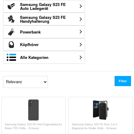
Samsung Galaxy S23 FE
Auto Ladegerät
Samsung Galaxy S23 FE
Handyhalterung
Powerbank
Köpfhörer
Alle Kategorien
Filter
Samsung Galaxy S23 FE Anti-Fingerabdrücke
Samsung Galaxy S23 FE Puro 2-in-1
Matte TPU Hülle - Schwarz
Magnetische Wallet Hülle - Schwarz