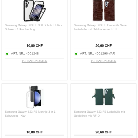
Samsung Galaxy S23 FE 360 Schutz Hülle -
Samsung Galaxy S23 FE Crocodile Serie
Schwarz / Durchsichtig
Lederhülle mit Geldbörse mit RFID
10,80 CHF
20,60 CHF
ART. NR.:
4001248
ART. NR.:
4001266-VAR
VERSANDKOSTEN
VERSANDKOSTEN
Samsung Galaxy S23 FE Northjo 3-in-1
Samsung Galaxy S23 FE Lederhülle mit
Schutzset - Klar
Geldbörse mit RFID
10,80 CHF
20,60 CHF