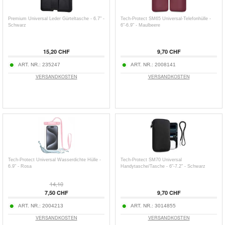
Premium Universal Leder Gürteltasche - 6.7" -
Tech-Protect SM65 Universal-Telefonhülle -
Schwarz
6"-6.9" - Maulbeere
15,20 CHF
9,70 CHF
ART. NR.:
235247
ART. NR.:
2008141
VERSANDKOSTEN
VERSANDKOSTEN
Tech-Protect Universal Wasserdichte Hülle -
Tech-Protect SM70 Universal
6.9" - Rosa
Handytasche/Tasche - 6"-7.2" - Schwarz
14,10
7,50 CHF
9,70 CHF
ART. NR.:
2004213
ART. NR.:
3014855
VERSANDKOSTEN
VERSANDKOSTEN