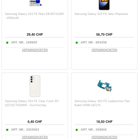
Samsung Galaxy S23 FE Akku EB-BS711ABY
Samsung Galaxy S23 FE Akku Reparatur
- 4500mAh
29,40 CHF
56,70 CHF
ART. NR.:
269905
ART. NR.:
993458
VERSANDKOSTEN
VERSANDKOSTEN
Samsung Galaxy S23 FE Clear Cover EF-
Samsung Galaxy S23 FE Ladebuchse Flex
QS711CTEGWW - Durchsichtig
Kabel GH96-16217A
6,40 CHF
18,50 CHF
ART. NR.:
2003063
ART. NR.:
269906
VERSANDKOSTEN
VERSANDKOSTEN