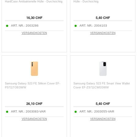
HardCase Antibakterielle Hülle - Durchsichtig
Hülle - Durchsichtig
16,30 CHF
5,40 CHF
ART. NR.:
2003286
ART. NR.:
2004103
VERSANDKOSTEN
VERSANDKOSTEN
Samsung Galaxy S23 FE Silikon Cover EF-
Samsung Galaxy S23 FE Smart View Wallet
PS711TOEGWW
Cover EF-ZS711CWEGWW
26,10 CHF
5,40 CHF
ART. NR.:
2003083-VAR
ART. NR.:
2003055-VAR
VERSANDKOSTEN
VERSANDKOSTEN