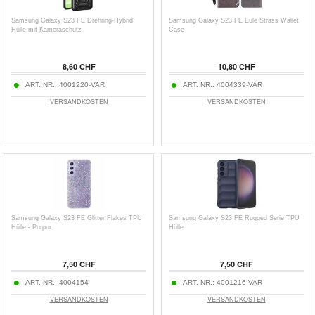
Samsung Galaxy S23 FE Drehring-Hybrid
Samsung Galaxy S23 FE Eule Strass Wallet
Hülle mit Kameraschutz
Case
8,60 CHF
10,80 CHF
ART. NR.:
4001220-VAR
ART. NR.:
4004339-VAR
VERSANDKOSTEN
VERSANDKOSTEN
Samsung Galaxy S23 FE Glitter Flakes TPU
Samsung Galaxy S23 FE Rugged Serie TPU
Hülle - Purpur
Hülle
7,50 CHF
7,50 CHF
ART. NR.:
4004154
ART. NR.:
4001216-VAR
VERSANDKOSTEN
VERSANDKOSTEN