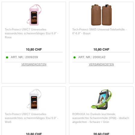
Tech-Protect UWC7 Universelles
Tech-Protect SM65 Universal-Telefonhülle -
wasserdichtes schwimmfähiges Etui 6.9" -
6"-6.9" - Braun
Rosa
10,80 CHF
10,80 CHF
ART. NR.:
2009209
ART. NR.:
2008142
VERSANDKOSTEN
VERSANDKOSTEN
Tech-Protect UWC7 Universelles
RORHXIA Im Dunkeln leuchtende,
wasserdichtes schwimmfähiges Etui 6.9" -
wasserdichte Schwimmhülle (IP68) - dreifach
Weiß
abgedichtet - Schwarz / Grün
10,80 CHF
20,60 CHF