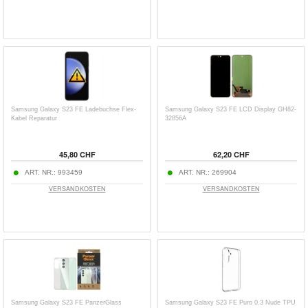
Samsung Galaxy S23 FE Ladebuchse Flex-
Samsung Galaxy S23 FE LCD Display GH82-
Kabel Reparatur
32856A
45,80 CHF
62,20 CHF
ART. NR.:
993459
ART. NR.:
269904
VERSANDKOSTEN
VERSANDKOSTEN
Samsung Galaxy S23 FE PanzerGlass
Samsung Galaxy S23 FE Puro 0.3 Nude TPU