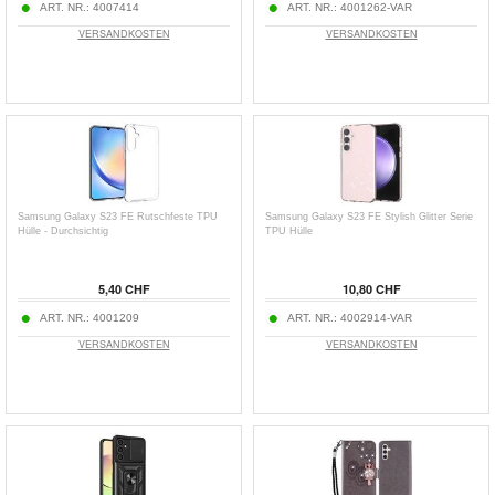
ART. NR.:
4007414
ART. NR.:
4001262-VAR
VERSANDKOSTEN
VERSANDKOSTEN
Samsung Galaxy S23 FE Rutschfeste TPU
Samsung Galaxy S23 FE Stylish Glitter Serie
Hülle - Durchsichtig
TPU Hülle
5,40 CHF
10,80 CHF
ART. NR.:
4001209
ART. NR.:
4002914-VAR
VERSANDKOSTEN
VERSANDKOSTEN