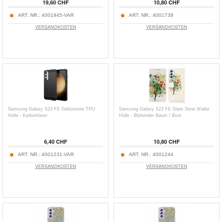
19,60 CHF
10,80 CHF
ART. NR.:
4001945-VAR
ART. NR.:
4001738
VERSANDKOSTEN
VERSANDKOSTEN
Samsung Galaxy S23 FE Gebürstete TPU
Samsung Galaxy S23 FE Glam Serie Wallet
Hülle - Karbonfaser
Hülle - Blühender Baum / Bunt
6,40 CHF
10,80 CHF
ART. NR.:
4001231-VAR
ART. NR.:
4001244
VERSANDKOSTEN
VERSANDKOSTEN