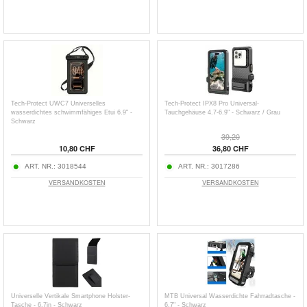
Tech-Protect UWC7 Universelles
Tech-Protect IPX8 Pro Universal-
wasserdichtes schwimmfähiges Etui 6.9" -
Tauchgehäuse 4.7-6.9" - Schwarz / Grau
Schwarz
39,20
10,80 CHF
36,80 CHF
ART. NR.:
3018544
ART. NR.:
3017286
VERSANDKOSTEN
VERSANDKOSTEN
Universelle Vertikale Smartphone Holster-
MTB Universal Wasserdichte Fahrradtasche -
Tasche - 6.7in - Schwarz
6.7" - Schwarz