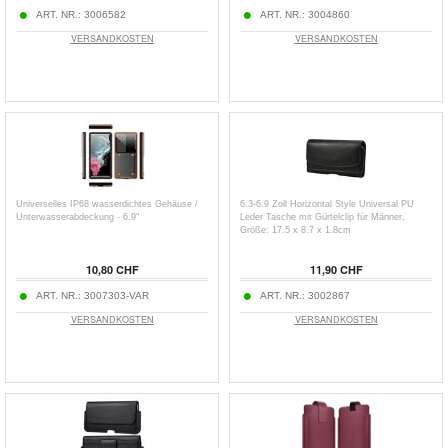
ART. NR.:
3006582
ART. NR.:
3004860
VERSANDKOSTEN
VERSANDKOSTEN
Universelles IP68 wasserdichtes Gehäuse /
6.3-6.9 Zoll Horizontal Style Universal PU
Unterwasserabdeckung - 6.9"
Leder Tasche mit Gürtelclip für Männer,
Größe: 17.5 x 8.7 x 1.8cm
10,80 CHF
11,90 CHF
ART. NR.:
3007303-VAR
ART. NR.:
3002867
VERSANDKOSTEN
VERSANDKOSTEN