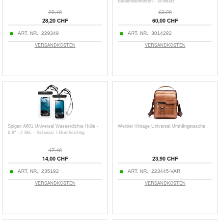
Bedienelementen - Schwarz
29,40
63,20
28,20 CHF
60,00 CHF
ART. NR.:
229349
ART. NR.:
3014292
VERSANDKOSTEN
VERSANDKOSTEN
Spigen A601 Universal Wasserdichte Hülle -
Weixier Vintage Universal Umhängetasche
6.8" - 2 Stk. - Schwarz / Durchsichtig
17,40
14,00 CHF
23,90 CHF
ART. NR.:
235192
ART. NR.:
223445-VAR
VERSANDKOSTEN
VERSANDKOSTEN