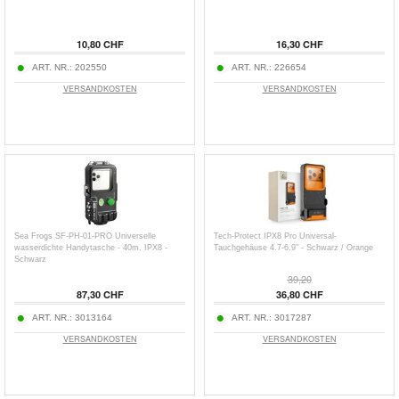
10,80 CHF
16,30 CHF
ART. NR.:
202550
ART. NR.:
226654
VERSANDKOSTEN
VERSANDKOSTEN
Sea Frogs SF-PH-01-PRO Universelle
Tech-Protect IPX8 Pro Universal-
wasserdichte Handytasche - 40m, IPX8 -
Tauchgehäuse 4.7-6.9" - Schwarz / Orange
Schwarz
39,20
87,30 CHF
36,80 CHF
ART. NR.:
3013164
ART. NR.:
3017287
VERSANDKOSTEN
VERSANDKOSTEN