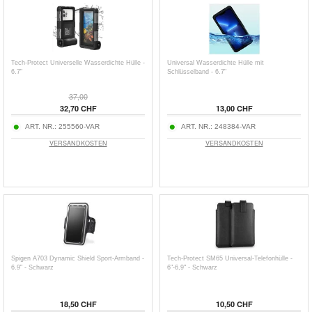
Tech-Protect Universelle Wasserdichte Hülle -
Universal Wasserdichte Hülle mit
6.7"
Schlüsselband - 6.7"
37,00
32,70 CHF
13,00 CHF
ART. NR.:
255560-VAR
ART. NR.:
248384-VAR
VERSANDKOSTEN
VERSANDKOSTEN
Spigen A703 Dynamic Shield Sport-Armband -
Tech-Protect SM65 Universal-Telefonhülle -
6.9" - Schwarz
6"-6,9" - Schwarz
18,50 CHF
10,50 CHF