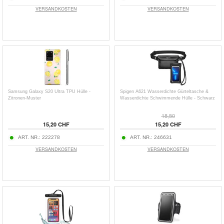
VERSANDKOSTEN
VERSANDKOSTEN
Samsung Galaxy S20 Ultra TPU Hülle -
Spigen A621 Wasserdichte Gürteltasche &
Zitronen-Muster
Wasserdichte Schwimmende Hülle - Schwarz
18,50
15,20 CHF
15,20 CHF
ART. NR.:
222278
ART. NR.:
246631
VERSANDKOSTEN
VERSANDKOSTEN