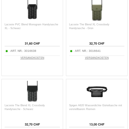
Lacoste PVC Blend Monogram Handytasche
Lacoste The Blend XL Crossbody
XL - Schwarz
Handytasche - Grün
31,60 CHF
32,70 CHF
ART. NR.:
3016638
ART. NR.:
3016641
VERSANDKOSTEN
VERSANDKOSTEN
Lacoste The Blend XL Crossbody
Spigen A620 Wasserdichte Gürteltasche mit
Handytasche - Schwarz
verstellbarem Riemen
32,70 CHF
13,00 CHF