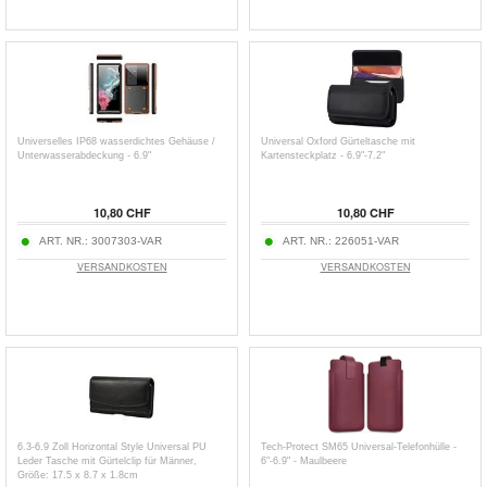
Universelles IP68 wasserdichtes Gehäuse /
Universal Oxford Gürteltasche mit
Unterwasserabdeckung - 6.9"
Kartensteckplatz - 6.9"-7.2"
10,80 CHF
10,80 CHF
ART. NR.:
3007303-VAR
ART. NR.:
226051-VAR
VERSANDKOSTEN
VERSANDKOSTEN
6.3-6.9 Zoll Horizontal Style Universal PU
Tech-Protect SM65 Universal-Telefonhülle -
Leder Tasche mit Gürtelclip für Männer,
6"-6.9" - Maulbeere
Größe: 17.5 x 8.7 x 1.8cm