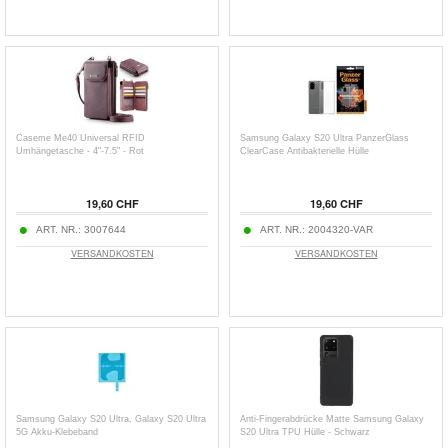
Caseme Me40 Universal RFID
Samsung Galaxy S20 Ultra PanzerGlass
Umhängetasche - 4"-7.5" - Rot
ClearCase Antibakterielle Hülle
19,60 CHF
19,60 CHF
ART. NR.:
3007644
ART. NR.:
2004320-VAR
VERSANDKOSTEN
VERSANDKOSTEN
Samsung Galaxy S20 Ultra, Galaxy S20 Ultra
Anti-Fingerabdrücke Matte Samsung Galaxy
5G Akku-Klebeband
S20 Ultra TPU Hülle - Schwarz