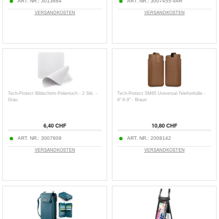
ART. NR.:
3013684
ART. NR.:
3007455-VAR
VERSANDKOSTEN
VERSANDKOSTEN
Tech-Protect Bildschirm-Poliertuch - 2 Stk. -
Tech-Protect SM65 Universal-Telefonhülle -
Grau
6"-6.9" - Braun
6,40 CHF
10,80 CHF
ART. NR.:
3007809
ART. NR.:
2008142
VERSANDKOSTEN
VERSANDKOSTEN