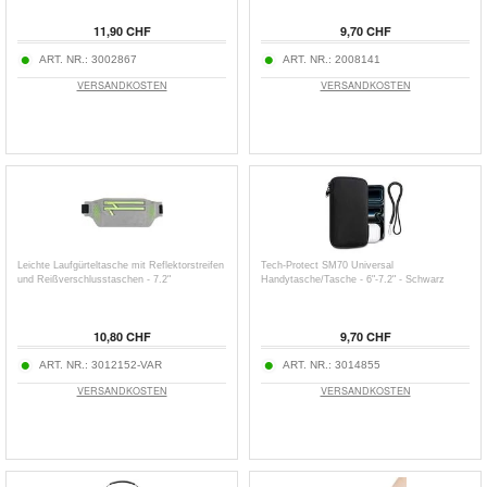
11,90 CHF
9,70 CHF
ART. NR.:
3002867
ART. NR.:
2008141
VERSANDKOSTEN
VERSANDKOSTEN
Leichte Laufgürteltasche mit Reflektorstreifen
Tech-Protect SM70 Universal
und Reißverschlusstaschen - 7.2"
Handytasche/Tasche - 6"-7.2" - Schwarz
10,80 CHF
9,70 CHF
ART. NR.:
3012152-VAR
ART. NR.:
3014855
VERSANDKOSTEN
VERSANDKOSTEN