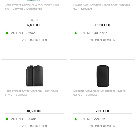
Tech-Protect Universal Wasserdichte Hülle -
Spigen A703 Dynamic Shield Sport-Armband -
6.9" - Schwarz / Durchsichtig
6.9" - Schwarz
9,70
6,80 CHF
18,50 CHF
ART. NR.:
235423
ART. NR.:
3006582
VERSANDKOSTEN
VERSANDKOSTEN
Tech-Protect SM65 Universal-Telefonhülle -
Elegante Universelle Smartphone-Tasche -
6"-6,9" - Schwarz
6.7-6.9" - Schwarz
10,50 CHF
7,50 CHF
ART. NR.:
3004860
ART. NR.:
224085
VERSANDKOSTEN
VERSANDKOSTEN