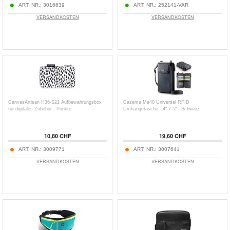
ART. NR.:
3016639
ART. NR.:
252141-VAR
VERSANDKOSTEN
VERSANDKOSTEN
CanvasArtisan H36-S21 Aufbewahrungsbox
Caseme Me40 Universal RFID
für digitales Zubehör - Punkte
Umhängetasche - 4"-7.5" - Schwarz
10,80 CHF
19,60 CHF
ART. NR.:
3009771
ART. NR.:
3007641
VERSANDKOSTEN
VERSANDKOSTEN