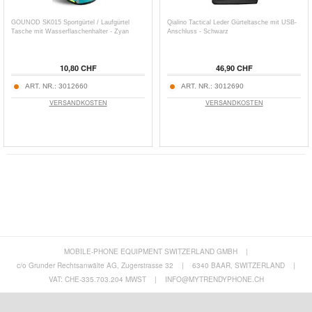
GOUNOD SK015 Sportgürtel / Laufgürtel
Qialino Tactical Leder Gürteltasche mit USB-
Tasche mit Wasserflaschenhalter - Zyan
Anschluss - Schwarz
10,80 CHF
46,90 CHF
ART. NR.:
3012660
ART. NR.:
3012690
VERSANDKOSTEN
VERSANDKOSTEN
MOBILE-PHONE EQUIPMENT SWITZERLAND GMBH
|
c/o Grunder Rechtsanwälte AG, Zugerstrasse 32
|
6340 BAAR, SWITZERLAND
|
VAT: CHE-335.703.204 MWST
|
INFO@MYTRENDYPHONE.CH