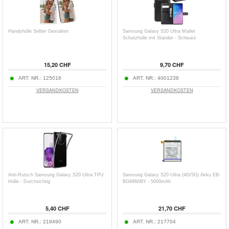
Handyhülle Selber Gestalten
Samsung Galaxy S20 Ultra Wallet
Schutzhülle mit Ständer - Schwarz
15,20 CHF
9,70 CHF
ART. NR.:
125016
ART. NR.:
4001238
VERSANDKOSTEN
VERSANDKOSTEN
Anti-Rutsch Samsung Galaxy S20 Ultra TPU
Samsung Galaxy S20 Ultra (4G/5G) Akku EB-
Hülle - Durchsichtig
BG988ABY - 5000mAh
5,40 CHF
21,70 CHF
ART. NR.:
218490
ART. NR.:
217704