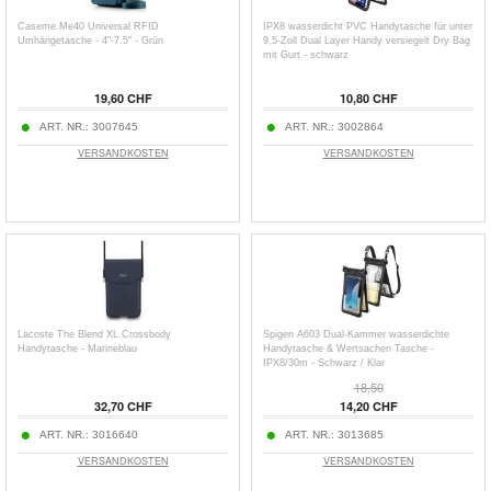
Caseme Me40 Universal RFID
IPX8 wasserdicht PVC Handytasche für unter
Umhängetasche - 4"-7.5" - Grün
9,5-Zoll Dual Layer Handy versiegelt Dry Bag
mit Gurt - schwarz
19,60 CHF
10,80 CHF
ART. NR.:
3007645
ART. NR.:
3002864
VERSANDKOSTEN
VERSANDKOSTEN
Lacoste The Blend XL Crossbody
Spigen A603 Dual-Kammer wasserdichte
Handytasche - Marineblau
Handytasche & Wertsachen Tasche -
IPX8/30m - Schwarz / Klar
18,50
32,70 CHF
14,20 CHF
ART. NR.:
3016640
ART. NR.:
3013685
VERSANDKOSTEN
VERSANDKOSTEN