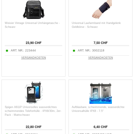
Weixier Vintage Universal Umhängetasche -
Universal Laufarmband mit Handgelenk
Schwarz
Geldbörse - Schwarz
23,90 CHF
7,50 CHF
ART. NR.:
223444
ART. NR.:
3002118
VERSANDKOSTEN
VERSANDKOSTEN
Spigen A611P Universelles wasserdichtes
Aufblasbare, schwimmende, wasserdichte
schwimmendes Telefonhülle - IPX8/30m, 2er-
Universalhülle IPX8 - 7.5"
Pack - Mattschwarz
22,80 CHF
6,40 CHF