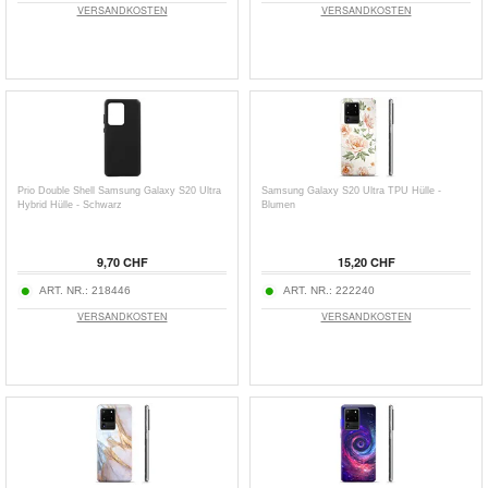
VERSANDKOSTEN
VERSANDKOSTEN
Prio Double Shell Samsung Galaxy S20 Ultra
Samsung Galaxy S20 Ultra TPU Hülle -
Hybrid Hülle - Schwarz
Blumen
9,70 CHF
15,20 CHF
ART. NR.:
218446
ART. NR.:
222240
VERSANDKOSTEN
VERSANDKOSTEN