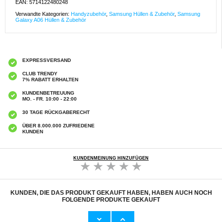
EAN: 5714122480248
Verwandte Kategorien:
Handyzubehör
,
Samsung Hüllen & Zubehör
,
Samsung
Galaxy A06 Hüllen & Zubehör
EXPRESSVERSAND
CLUB TRENDY
7% RABATT ERHALTEN
KUNDENBETREUUNG
MO. - FR. 10:00 - 22:00
30 TAGE RÜCKGABERECHT
ÜBER 8.000.000 ZUFRIEDENE
KUNDEN
KUNDENMEINUNG HINZUFÜGEN
KUNDEN, DIE DAS PRODUKT GEKAUFT HABEN, HABEN AUCH NOCH
FOLGENDE PRODUKTE GEKAUFT
Samsung Galaxy S25 Hofi Anti Spy Pro+
Cardholder Serie Samsung Galaxy A14/A14
Privacy Displayschutz Panzerglas - 2 Stk. -
5G Schutzhülle mit Geldbörse - Schwarz