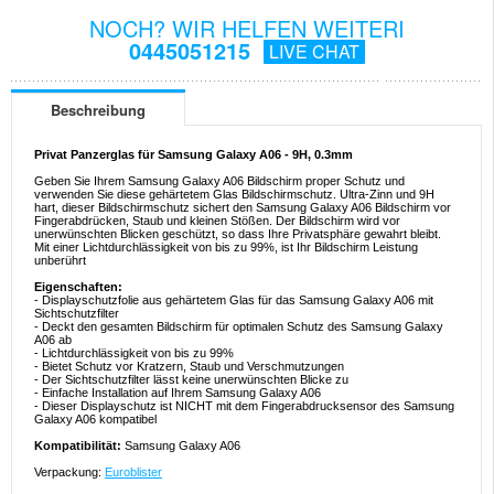
NOCH? WIR HELFEN WEITERI
0445051215
LIVE CHAT
Beschreibung
Privat Panzerglas für Samsung Galaxy A06 - 9H, 0.3mm
Geben Sie Ihrem Samsung Galaxy A06 Bildschirm proper Schutz und
verwenden Sie diese gehärtetem Glas Bildschirmschutz. Ultra-Zinn und 9H
hart, dieser Bildschirmschutz sichert den Samsung Galaxy A06 Bildschirm vor
Fingerabdrücken, Staub und kleinen Stößen. Der Bildschirm wird vor
unerwünschten Blicken geschützt, so dass Ihre Privatsphäre gewahrt bleibt.
Mit einer Lichtdurchlässigkeit von bis zu 99%, ist Ihr Bildschirm Leistung
unberührt
Eigenschaften:
- Displayschutzfolie aus gehärtetem Glas für das Samsung Galaxy A06 mit
Sichtschutzfilter
- Deckt den gesamten Bildschirm für optimalen Schutz des Samsung Galaxy
A06 ab
- Lichtdurchlässigkeit von bis zu 99%
- Bietet Schutz vor Kratzern, Staub und Verschmutzungen
- Der Sichtschutzfilter lässt keine unerwünschten Blicke zu
- Einfache Installation auf Ihrem Samsung Galaxy A06
- Dieser Displayschutz ist NICHT mit dem Fingerabdrucksensor des Samsung
Galaxy A06 kompatibel
Kompatibilität:
Samsung Galaxy A06
Verpackung:
Euroblister