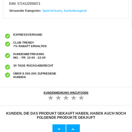
EAN: 5714122550071
Verwandte Kategorien:
Speicherkarte
,
Kartenlesegerät
EXPRESSVERSAND
CLUB TRENDY
7% RABATT ERHALTEN
KUNDENBETREUUNG
MO. - FR. 10:00 - 22:00
30 TAGE RÜCKGABERECHT
ÜBER 8.000.000 ZUFRIEDENE
KUNDEN
KUNDENMEINUNG HINZUFÜGEN
KUNDEN, DIE DAS PRODUKT GEKAUFT HABEN, HABEN AUCH NOCH
FOLGENDE PRODUKTE GEKAUFT
Baseus Ingenuity USB-C auf USB-A Adapter
Kingston Canvas Select MicroSDXC
OTG ZJJQ000001 - Schwarz
Speicherkarte SDCS/64GB - 64GB
6,40 CHF
18,50 CHF