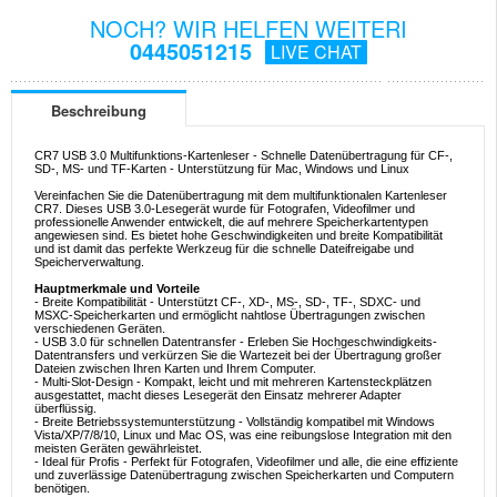
NOCH? WIR HELFEN WEITERI
0445051215
LIVE CHAT
Beschreibung
CR7 USB 3.0 Multifunktions-Kartenleser - Schnelle Datenübertragung für CF-,
SD-, MS- und TF-Karten - Unterstützung für Mac, Windows und Linux
Vereinfachen Sie die Datenübertragung mit dem multifunktionalen Kartenleser
CR7. Dieses USB 3.0-Lesegerät wurde für Fotografen, Videofilmer und
professionelle Anwender entwickelt, die auf mehrere Speicherkartentypen
angewiesen sind. Es bietet hohe Geschwindigkeiten und breite Kompatibilität
und ist damit das perfekte Werkzeug für die schnelle Dateifreigabe und
Speicherverwaltung.
Hauptmerkmale und Vorteile
- Breite Kompatibilität - Unterstützt CF-, XD-, MS-, SD-, TF-, SDXC- und
MSXC-Speicherkarten und ermöglicht nahtlose Übertragungen zwischen
verschiedenen Geräten.
- USB 3.0 für schnellen Datentransfer - Erleben Sie Hochgeschwindigkeits-
Datentransfers und verkürzen Sie die Wartezeit bei der Übertragung großer
Dateien zwischen Ihren Karten und Ihrem Computer.
- Multi-Slot-Design - Kompakt, leicht und mit mehreren Kartensteckplätzen
ausgestattet, macht dieses Lesegerät den Einsatz mehrerer Adapter
überflüssig.
- Breite Betriebssystemunterstützung - Vollständig kompatibel mit Windows
Vista/XP/7/8/10, Linux und Mac OS, was eine reibungslose Integration mit den
meisten Geräten gewährleistet.
- Ideal für Profis - Perfekt für Fotografen, Videofilmer und alle, die eine effiziente
und zuverlässige Datenübertragung zwischen Speicherkarten und Computern
benötigen.