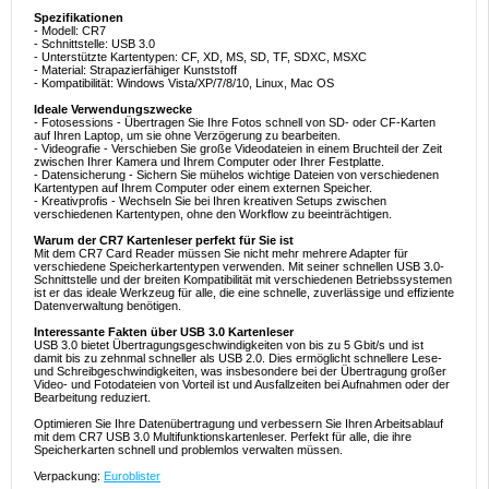
Spezifikationen
- Modell: CR7
- Schnittstelle: USB 3.0
- Unterstützte Kartentypen: CF, XD, MS, SD, TF, SDXC, MSXC
- Material: Strapazierfähiger Kunststoff
- Kompatibilität: Windows Vista/XP/7/8/10, Linux, Mac OS
Ideale Verwendungszwecke
- Fotosessions - Übertragen Sie Ihre Fotos schnell von SD- oder CF-Karten
auf Ihren Laptop, um sie ohne Verzögerung zu bearbeiten.
- Videografie - Verschieben Sie große Videodateien in einem Bruchteil der Zeit
zwischen Ihrer Kamera und Ihrem Computer oder Ihrer Festplatte.
- Datensicherung - Sichern Sie mühelos wichtige Dateien von verschiedenen
Kartentypen auf Ihrem Computer oder einem externen Speicher.
- Kreativprofis - Wechseln Sie bei Ihren kreativen Setups zwischen
verschiedenen Kartentypen, ohne den Workflow zu beeinträchtigen.
Warum der CR7 Kartenleser perfekt für Sie ist
Mit dem CR7 Card Reader müssen Sie nicht mehr mehrere Adapter für
verschiedene Speicherkartentypen verwenden. Mit seiner schnellen USB 3.0-
Schnittstelle und der breiten Kompatibilität mit verschiedenen Betriebssystemen
ist er das ideale Werkzeug für alle, die eine schnelle, zuverlässige und effiziente
Datenverwaltung benötigen.
Interessante Fakten über USB 3.0 Kartenleser
USB 3.0 bietet Übertragungsgeschwindigkeiten von bis zu 5 Gbit/s und ist
damit bis zu zehnmal schneller als USB 2.0. Dies ermöglicht schnellere Lese-
und Schreibgeschwindigkeiten, was insbesondere bei der Übertragung großer
Video- und Fotodateien von Vorteil ist und Ausfallzeiten bei Aufnahmen oder der
Bearbeitung reduziert.
Optimieren Sie Ihre Datenübertragung und verbessern Sie Ihren Arbeitsablauf
mit dem CR7 USB 3.0 Multifunktionskartenleser. Perfekt für alle, die ihre
Speicherkarten schnell und problemlos verwalten müssen.
Verpackung:
Euroblister