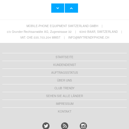
MOBILE-PHONE EQUIPMENT SWITZERLAND GMBH
|
iPhone 17 Tech-Protect Magmat Hülle -
iPhone 17 Tech-Protect MagFlex Hülle -
MagSafe-kompatibel - Matt Schwarz
MagSafe-kompatibel - Klar / Gold
c/o Grunder Rechtsanwälte AG, Zugerstrasse 32
|
6340 BAAR, SWITZERLAND
|
11,90 CHF
8,60 CHF
VAT: CHE-335.703.204 MWST
|
INFO@MYTRENDYPHONE.CH
STARTSEITE
KUNDENDIENST
AUFTRAGSSTATUS
ÜBER UNS
CLUB TRENDY
SEHEN SIE ALLE LÄNDER
IMPRESSUM
KONTAKT