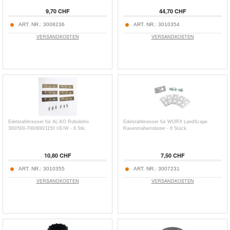
9,70 CHF
44,70 CHF
ART. NR.:
3008236
ART. NR.:
3010354
VERSANDKOSTEN
VERSANDKOSTEN
Edelstahlmesser für AL-KO Robolinho
Edelstahlmesser für WORX LandXcape
300/500-700/800/1150 I/E/W - 6 Stk.
Rasenmäherroboter - 6 Stück.
10,80 CHF
7,50 CHF
ART. NR.:
3010355
ART. NR.:
3007231
VERSANDKOSTEN
VERSANDKOSTEN