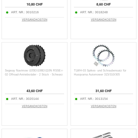
10,80 CHF
8,60 CHF
ART. NR.:
3010216
ART. NR.:
3018248
VERSANDKOSTEN
VERSANDKOSTEN
Segway Navimow i105E/i108E/i110N RSSE-i-
TLWH-03 Spikes- und Schraubensatz für
02 Offroad-Antriebsräder - 2 Stück - Schwarz
Husqvarna Automower 315/310/305
43,60 CHF
31,60 CHF
ART. NR.:
3020144
ART. NR.:
3013154
VERSANDKOSTEN
VERSANDKOSTEN