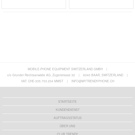
MOBILE-PHONE EQUIPMENT SWITZERLAND GMBH
|
c/o Grunder Rechtsanwälte AG, Zugerstrasse 32
|
6340 BAAR, SWITZERLAND
|
VAT: CHE-335.703.204 MWST
|
INFO@MYTRENDYPHONE.CH
STARTSEITE
KUNDENDIENST
AUFTRAGSSTATUS
ÜBER UNS
CLUB TRENDY