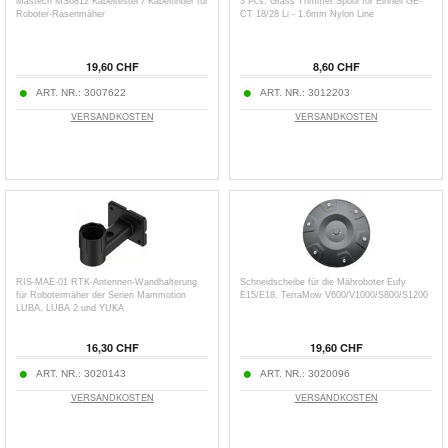
Mastech MS6812 Kabeltester / Kabelfinder für
3 Pcs. Grass Trimmer Spool for Einhell GE-
Roboter-Rasenmäher
CT 18/28 Li - 1.6mm Nylon Line
19,60 CHF
8,60 CHF
ART. NR.:
3007622
ART. NR.:
3012203
VERSANDKOSTEN
VERSANDKOSTEN
RIS-MAE-01 RTK-Antennen-Wandhalterung
Schneidscheibe für die Mähroboter Eufy
für Robotermäher der Serien Mammotion
E15/E18, TerraMow V600/V1000/S800/S1200
LUBA, LUBA 2 und YUKA
16,30 CHF
19,60 CHF
ART. NR.:
3020143
ART. NR.:
3020096
VERSANDKOSTEN
VERSANDKOSTEN