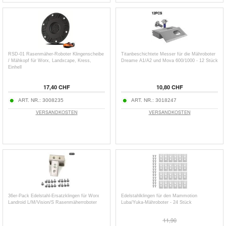
RSD-01 Rasenmäher-Roboter Klingenscheibe
Titanbeschichtete Messer für die Mähroboter
/ Mähkopf für Worx, Landxcape, Kress,
Dreame A1/A2 und Mova 600/1000 - 12 Stück
Einhell
17,40 CHF
10,80 CHF
ART. NR.:
3008235
ART. NR.:
3018247
VERSANDKOSTEN
VERSANDKOSTEN
36er-Pack Edelstahl-Ersatzklingen für Worx
Edelstahlklingen für den Mammotion
Landroid L/M/Vision/S Rasenmäherroboter
Luba/Yuka-Mähroboter - 24 Stück
11,90