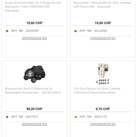
Ersatz-Schneidscheibe mit 6 Klingen für den
Messerteller / Messerteller für Worx Landroid
Mammotion YUKA 1500/2000/3000
L800 Plus/L1000 - Kunststoff
Mähroboter
19,60 CHF
19,60 CHF
ART. NR.:
3020095
ART. NR.:
3012064
VERSANDKOSTEN
VERSANDKOSTEN
Wasserdichte Anti-UV-Abdeckung für
12er-Pack Messer für Worx Landroid
Gartentraktor-Rasenmäher - 245x50x140cm
L/M/Vision/S Rasenmäherroboter
39,20 CHF
9,70 CHF
ART. NR.:
3007617
ART. NR.:
3007173
VERSANDKOSTEN
VERSANDKOSTEN