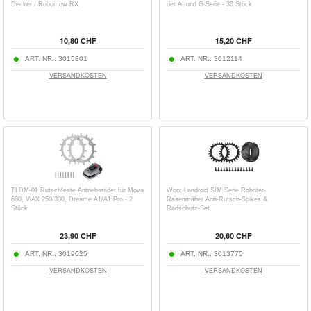
Decker / Robomow RX
der A- und G-Serie - 30 Stück.
10,80 CHF
15,20 CHF
ART. NR.:
3015301
ART. NR.:
3012114
VERSANDKOSTEN
VERSANDKOSTEN
TLDM-01 Rutschfeste Antriebsräder für Mova
Worx Landroid S/M Serie Roboter-
600, ViAX 250/300, Dreame A1/A1 Pro - 2
Rasenmäher Anti-Rutsch-Spikes &
Stück
Radschutz-Set
23,90 CHF
20,60 CHF
ART. NR.:
3019025
ART. NR.:
3013775
VERSANDKOSTEN
VERSANDKOSTEN