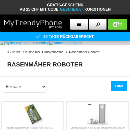
GRATIS-GESCHENK
AB 25 CHF MIT CODE
GESCHENK
-
KONDITIONEN
0
30 TAGE RÜCKGABERECHT
«
Zurück
- Sie sind hier:
Handyzubehör
Rasenmäher Roboter
RASENMÄHER ROBOTER
Filter
Roboter-Rasenmäher Klinge für Black &
Edelstahlklingen für Stiga Rasenmäherroboter