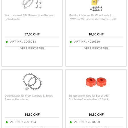
Worx Landroid S/M Rasenmäher-Roboter
12er-Pack Messer für Worx Landroid
Geländeräder
L/M/Vision/S Rasenmäherroboter - Gold
37,00 CHF
10,80 CHF
ART. NR.:
3008233
ART. NR.:
4016120
VERSANDKOSTEN
VERSANDKOSTEN
Geländeräder für Worx Landroid L Series
Ersatzspulenkappe für Bosch ART
Rasenmäherroboter
Combitrim-Rasenmäher - 2 Stück.
34,80 CHF
10,80 CHF
ART. NR.:
3007604
ART. NR.:
3010390