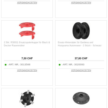
VERSANDKOSTEN
VERSANDKOSTEN
2 Stk. RS0011 Ersatzspulenkappe für Black &
Ersatz-Hinterräder für Gardena und
Decker Rasenmäher
Husqvarna Automower - 2 Stück - Schwarz
7,50 CHF
37,00 CHF
ART. NR.:
3013568
ART. NR.:
3020093
VERSANDKOSTEN
VERSANDKOSTEN