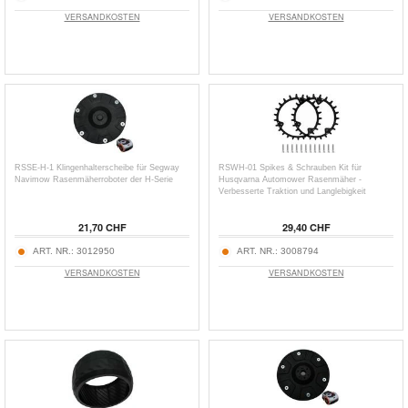
VERSANDKOSTEN
VERSANDKOSTEN
RSSE-H-1 Klingenhalterscheibe für Segway
RSWH-01 Spikes & Schrauben Kit für
Navimow Rasenmäherroboter der H-Serie
Husqvarna Automower Rasenmäher -
Verbesserte Traktion und Langlebigkeit
21,70 CHF
29,40 CHF
ART. NR.:
3012950
ART. NR.:
3008794
VERSANDKOSTEN
VERSANDKOSTEN