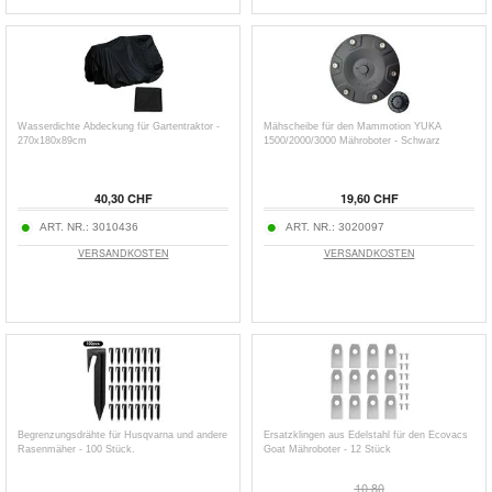
Wasserdichte Abdeckung für Gartentraktor -
Mähscheibe für den Mammotion YUKA
270x180x89cm
1500/2000/3000 Mähroboter - Schwarz
40,30 CHF
19,60 CHF
ART. NR.:
3010436
ART. NR.:
3020097
VERSANDKOSTEN
VERSANDKOSTEN
Begrenzungsdrähte für Husqvarna und andere
Ersatzklingen aus Edelstahl für den Ecovacs
Rasenmäher - 100 Stück.
Goat Mähroboter - 12 Stück
10,80