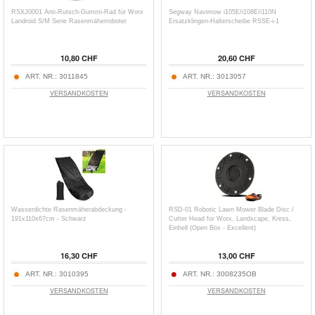
RSXJ0001 Anti-Rutsch-Gummi-Rad für Worx
Segway Navimow i105E/i108E/i110N
Landroid S/M Serie Rasenmäherroboter
Ersatzklingen-Halterscheibe RSSE-i-1
10,80 CHF
20,60 CHF
ART. NR.:
3011845
ART. NR.:
3013057
VERSANDKOSTEN
VERSANDKOSTEN
Wasserdichte Rasenmäherabdeckung -
RSD-01 Robotic Lawn Mower Blade Disc /
191x110x67cm - Schwarz
Cutter Head for Worx, Landxcape, Kress,
Einhell (Open Box - Excellent)
16,30 CHF
13,00 CHF
ART. NR.:
3010395
ART. NR.:
3008235OB
VERSANDKOSTEN
VERSANDKOSTEN