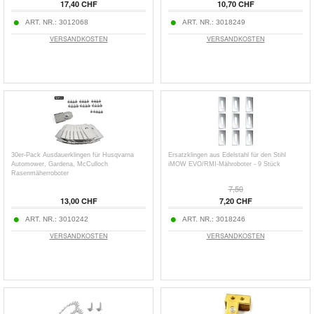
17,40 CHF
10,70 CHF
ART. NR.:
3012068
ART. NR.:
3018249
VERSANDKOSTEN
VERSANDKOSTEN
30er-Pack Ausdauerklingen für Husqvarna
Ersatzklingen aus Edelstahl für den Stihl
Automower, Gardena, McCulloch
iMOW EVO/RMI-Mähroboter - 9 Stück
Rasenmäherroboter
7,50
13,00 CHF
7,20 CHF
ART. NR.:
3010242
ART. NR.:
3018246
VERSANDKOSTEN
VERSANDKOSTEN