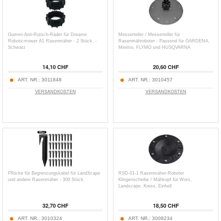
Gummi-Anti-Rutsch-Räder für Dreame
Messerteller / Messerteller für
Roboticmower A1 Rasenmäher - 2 Stück. -
Rasenmähroboter - Passend für GARDENA,
Schwarz
Minimo, FLYMO und HUSQVARNA
14,10 CHF
20,60 CHF
ART. NR.:
3011848
ART. NR.:
3010457
VERSANDKOSTEN
VERSANDKOSTEN
Pflöcke für Begrenzungskabel für LandXcape
RSD-01-1 Rasenmäher-Roboter
und andere Rasenmäher - 300 Stück.
Klingenscheibe / Mähkopf für Worx,
Landxcape, Kress, Einhell
32,70 CHF
18,50 CHF
ART. NR.:
3010324
ART. NR.:
3008234