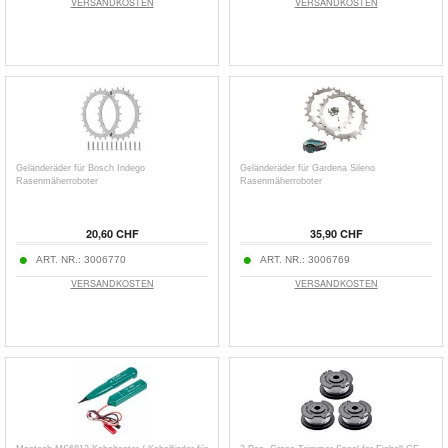
VERSANDKOSTEN
VERSANDKOSTEN
Geländeräder für Bosch Indego
Geländeräder für Gardena Sileno
Rasenmäherroboter
Rasenmäherroboter
20,60 CHF
35,90 CHF
ART. NR.:
3006770
ART. NR.:
3006769
VERSANDKOSTEN
VERSANDKOSTEN