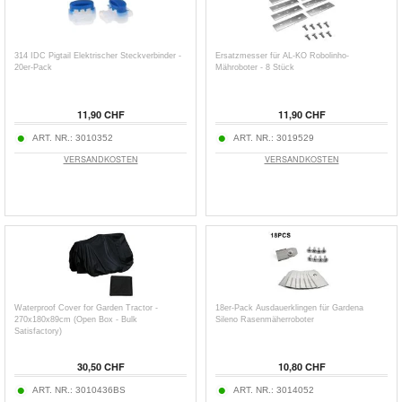
314 IDC Pigtail Elektrischer Steckverbinder -
Ersatzmesser für AL-KO Robolinho-
20er-Pack
Mähroboter - 8 Stück
11,90 CHF
11,90 CHF
ART. NR.:
3010352
ART. NR.:
3019529
VERSANDKOSTEN
VERSANDKOSTEN
Waterproof Cover for Garden Tractor -
18er-Pack Ausdauerklingen für Gardena
270x180x89cm (Open Box - Bulk
Sileno Rasenmäherroboter
Satisfactory)
30,50 CHF
10,80 CHF
ART. NR.:
3010436BS
ART. NR.:
3014052