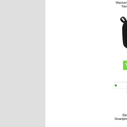
Wasserd
Tas
Ele
Smartpho