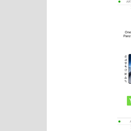
AR
OneP
Panz