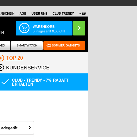
NSCHEIN
AGB
ÜBER UNS
CLUB TRENDY
DE
S
WARENKORB
0
Insgesamt
0,00
CHF
IN
DEO
SMARTWATCH
SOMMER GADGETS
TOP 20
KUNDENSERVICE
CLUB - TRENDY - 7% RABATT
ERHALTEN
Ladegerät