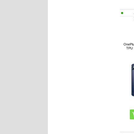
OnePlu
TPU H