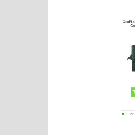
OnePlus
Ge
AR