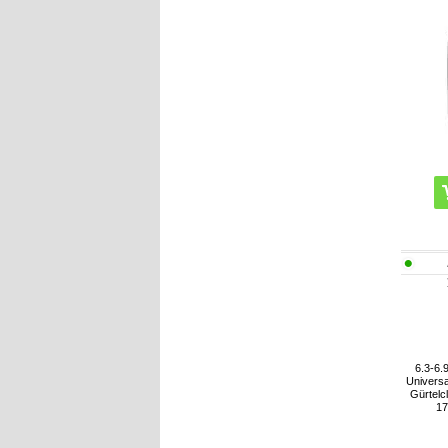
6.3-6.9
Universa
Gürtelc
17