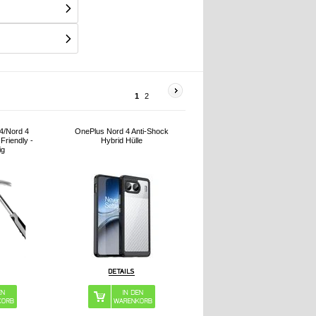
1
2
4/Nord 4
OnePlus Nord 4 Anti-Shock
Friendly -
Hybrid Hülle
ig