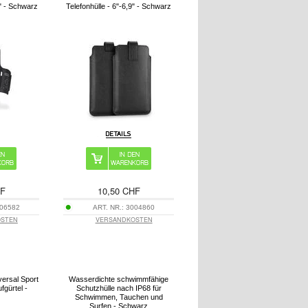
" - Schwarz
Telefonhülle - 6"-6,9" - Schwarz
HF
10,50 CHF
06582
ART. NR.:
3004860
OSTEN
VERSANDKOSTEN
ersal Sport
Wasserdichte schwimmfähige
fgürtel -
Schutzhülle nach IP68 für
Schwimmen, Tauchen und
Surfen - Schwarz