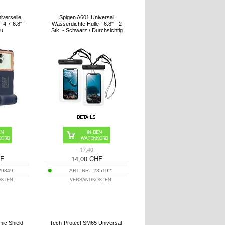
iverselle
Spigen A601 Universal
 4.7-6.8" -
Wasserdichte Hülle - 6.8" - 2
au
Stk. - Schwarz / Durchsichtig
17,40
HF
14,00 CHF
29349
ART. NR.:
235192
OSTEN
VERSANDKOSTEN
ic Shield
Tech-Protect SM65 Universal-