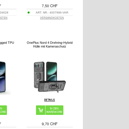
F
7,50 CHF
04628
ART. NR.:
4007996-VAR
OSTEN
VERSANDKOSTEN
ugged TPU
OnePlus Nord 4 Drehring-Hybrid
Hülle mit Kameraschutz
F
9,70 CHF