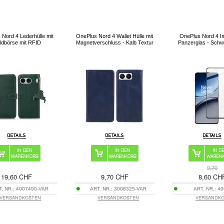
 Nord 4 Lederhülle mit
OnePlus Nord 4 Wallet Hülle mit
OnePlus Nord 4 I
ldbörse mit RFID
Magnetverschluss - Kalb Textur
Panzerglas - Sch
9,70
19,60 CHF
9,70 CHF
8,60 CH
T. NR.:
4007490-VAR
ART. NR.:
3008325-VAR
ART. NR.:
40
VERSANDKOSTEN
VERSANDKOSTEN
VERSANDK