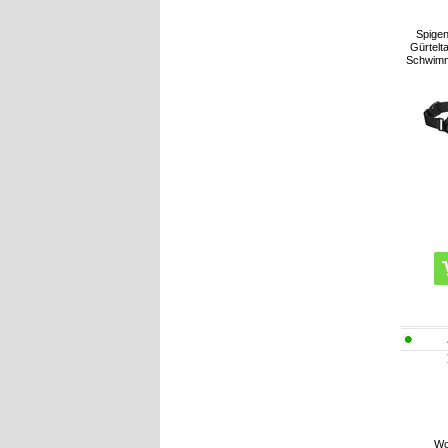
Spige
Gürtelt
Schwimm
Wo