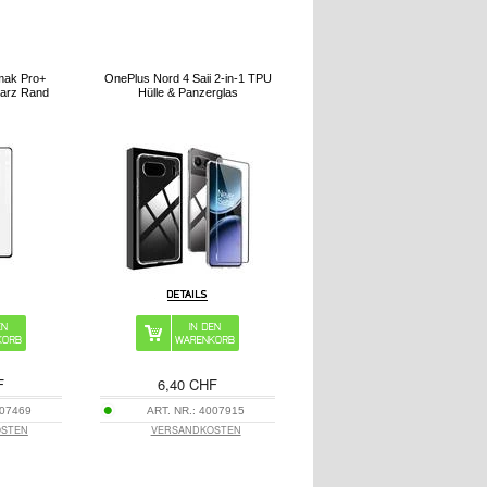
mak Pro+
OnePlus Nord 4 Saii 2-in-1 TPU
warz Rand
Hülle & Panzerglas
F
6,40 CHF
07469
ART. NR.:
4007915
OSTEN
VERSANDKOSTEN