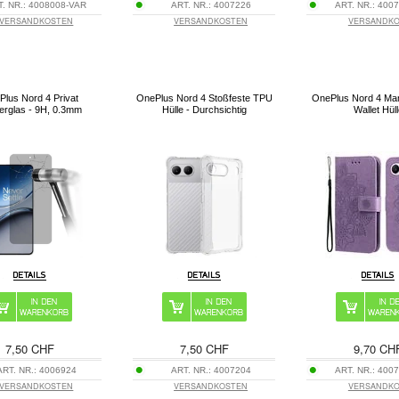
T. NR.:
4008008-VAR
ART. NR.:
4007226
ART. NR.:
4007
VERSANDKOSTEN
VERSANDKOSTEN
VERSANDK
lus Nord 4 Privat
OnePlus Nord 4 Stoßfeste TPU
OnePlus Nord 4 Man
erglas - 9H, 0.3mm
Hülle - Durchsichtig
Wallet Hül
7,50 CHF
7,50 CHF
9,70 CH
ART. NR.:
4006924
ART. NR.:
4007204
ART. NR.:
4007
VERSANDKOSTEN
VERSANDKOSTEN
VERSANDK