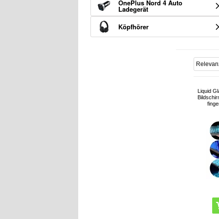
OnePlus Nord 4 Auto
Ladegerät
Köpfhörer
Liquid G
Bildschir
fing