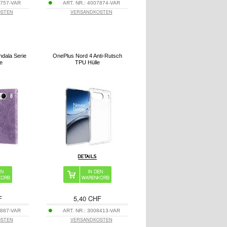
757-VAR
ART. NR.:
4007874-VAR
OSTEN
VERSANDKOSTEN
dala Serie
OnePlus Nord 4 Anti-Rutsch
le
TPU Hülle
F
5,40 CHF
887-VAR
ART. NR.:
3008413-VAR
OSTEN
VERSANDKOSTEN