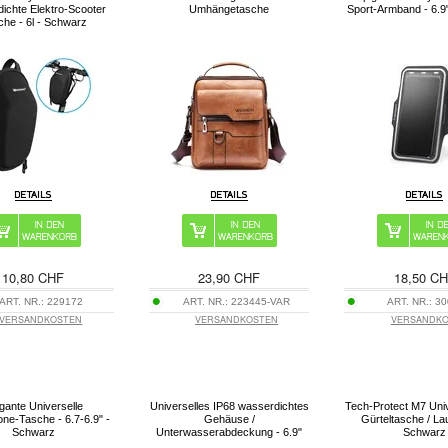
ichte Elektro-Scooter
Umhängetasche
Sport-Armband - 6.9
che - 6l - Schwarz
10,80 CHF
23,90 CHF
18,50 C
ART. NR.:
229172
ART. NR.:
223445-VAR
ART. NR.:
30
VERSANDKOSTEN
VERSANDKOSTEN
VERSANDK
gante Universelle
Universelles IP68 wasserdichtes
Tech-Protect M7 Univ
ne-Tasche - 6.7-6.9" -
Gehäuse /
Gürteltasche / Lau
Schwarz
Unterwasserabdeckung - 6.9"
Schwarz