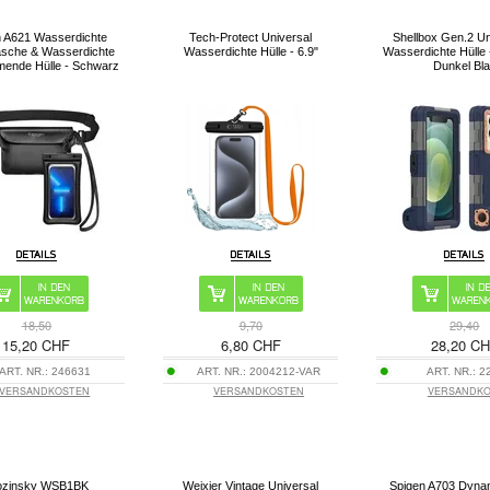
n A621 Wasserdichte
Tech-Protect Universal
Shellbox Gen.2 Un
asche & Wasserdichte
Wasserdichte Hülle - 6.9"
Wasserdichte Hülle -
ende Hülle - Schwarz
Dunkel Bl
18,50
9,70
29,40
15,20 CHF
6,80 CHF
28,20 C
ART. NR.:
246631
ART. NR.:
2004212-VAR
ART. NR.:
2
VERSANDKOSTEN
VERSANDKOSTEN
VERSANDK
zinsky WSB1BK
Weixier Vintage Universal
Spigen A703 Dynam