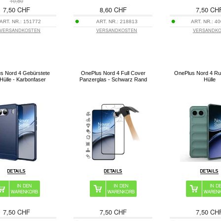
10,80
7,50 CHF
8,60 CHF
7,50 CH
ART. NR.:
151772
ART. NR.:
218813
ART. NR.:
40
VERSANDKOSTEN
VERSANDKOSTEN
VERSANDK
s Nord 4 Gebürstete
OnePlus Nord 4 Full Cover
OnePlus Nord 4 R
ülle - Karbonfaser
Panzerglas - Schwarz Rand
Hülle
7,50 CHF
7,50 CHF
7,50 CH