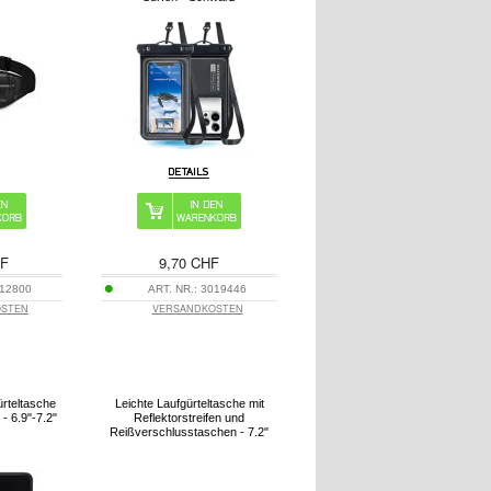
HF
9,70 CHF
12800
ART. NR.:
3019446
OSTEN
VERSANDKOSTEN
rteltasche
Leichte Laufgürteltasche mit
 - 6.9"-7.2"
Reflektorstreifen und
Reißverschlusstaschen - 7.2"