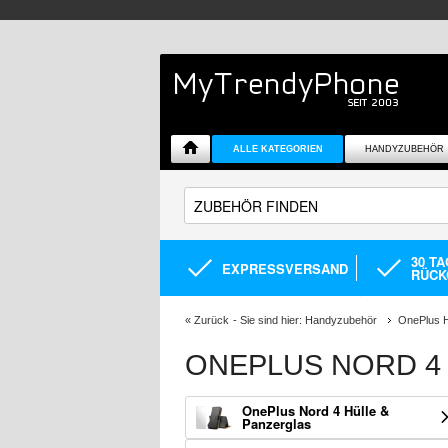
ALLE KATEGORIEN
HANDYZUBEHÖR
30 T
EXPRESSVERSAND
RÜCK
«
Zurück
- Sie sind hier:
Handyzubehör
OnePlus H
ONEPLUS NORD 4
OnePlus Nord 4 Hülle &
Panzerglas