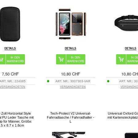
7,50 CHF
10,80 CHF
10,80 C
ART. NR.:
224085
ART. NR.:
3007303-VAR
ART. NR.:
30
VERSANDKOSTEN
VERSANDKOSTEN
VERSANDK
 Zoll Horizontal Style
Tech-Protect V2 Universal-
Universal Oxford Gü
l PU Leder Tasche mit
Fahrradtasche / Fahrradhalter -
mit Kartensteckplatz
lip für Männer, Größe:
L
.5 x 8.7 x 1.8cm