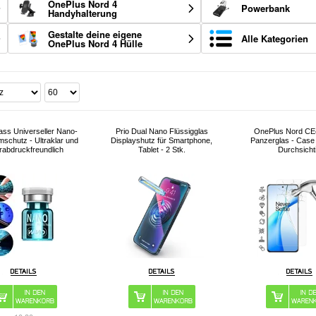
OnePlus Nord 4
Powerbank
Handyhalterung
Gestalte deine eigene
Alle Kategorien
OnePlus Nord 4 Hülle
lass Universeller Nano-
Prio Dual Nano Flüssigglas
OnePlus Nord CE
mschutz - Ultraklar und
Displayshutz für Smartphone,
Panzerglas - Case 
erabdruckfreundlich
Tablet - 2 Stk.
Durchsicht