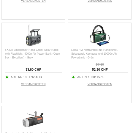
VERSANDKOSTEN
VERSANDKOSTEN
YX328 Emergency Hand Crank Solar Radio
Lippa FM Notfallradio mit Handkurbel,
with Flashlight, 4000mAh Power Bank (Open
Solarpanel, Kompass und 10000mAh
Box - Excellent) - Grey
Powerbank - Grün
57,80
33,80 CHF
52,30 CHF
ART. NR.:
3017654OB
ART. NR.:
3011576
VERSANDKOSTEN
VERSANDKOSTEN