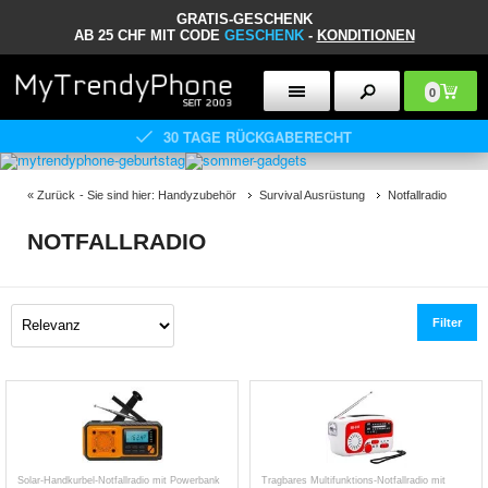
GRATIS-GESCHENK
AB 25 CHF MIT CODE
GESCHENK
-
KONDITIONEN
0
30 TAGE RÜCKGABERECHT
«
Zurück
- Sie sind hier:
Handyzubehör
Survival Ausrüstung
Notfallradio
NOTFALLRADIO
Filter
Solar-Handkurbel-Notfallradio mit Powerbank
Tragbares Multifunktions-Notfallradio mit