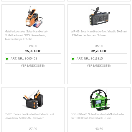
Multifunktionales Solar-Handkurbel-
WR-6B Solar-Handkurbel-Notfallradio DAB mit
Notfallradio mit SOS, Powerbank,
LED-Taschenlampe - Schwarz
Taschenlampe HY-068
28,30
35,90
25,00 CHF
32,70 CHF
ART. NR.:
3005453
ART. NR.:
3011815
VERSANDKOSTEN
VERSANDKOSTEN
R-N31 Solar-Handkurbel-Notfallradio mit
EGR-168-WB Solar-Handkurbel-Notfallradio
Powerbank 5000mAh - Schwarz
mit 10000mAh Powerbank - Grün
27,20
43,60