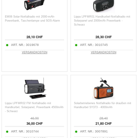
EM06 Solar-Notfallradio mit 2000-mAh-
Lippa LPFMR01 Handkurbel-Notfallradio mit
Powerbank, Taschenlampe und SOS-Alarm
Solarpanel und 2000mAh Powerbank -
Schwarz
28,10 CHF
28,30 CHF
ART. NR.:
3019678
ART. NR.:
3010745
VERSANDKOSTEN
VERSANDKOSTEN
Lippa LPFMR02 FM Notfallradio mit
Solarbetriebenes Notfallradio für draußen mit
Handkurbel, Solarpanel, Powerbank 4500mAh
Handkurbel SY373 - 4000mAh
- Schwarz
46,90
28,40
36,00 CHF
21,80 CHF
ART. NR.:
3010744
ART. NR.:
3007891