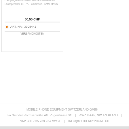
Camping-Handkurbel-Solarradio/Bluetooth-
Lautsprecher LR-7A - 4500mAh, AM/FM/SW
30,50 CHF
ART. NR.:
3005442
VERSANDKOSTEN
MOBILE-PHONE EQUIPMENT SWITZERLAND GMBH
|
c/o Grunder Rechtsanwälte AG, Zugerstrasse 32
|
6340 BAAR, SWITZERLAND
|
VAT: CHE-335.703.204 MWST
|
INFO@MYTRENDYPHONE.CH