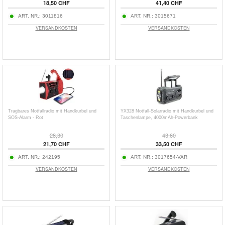
18,50 CHF
41,40 CHF
ART. NR.:
3011816
ART. NR.:
3015671
VERSANDKOSTEN
VERSANDKOSTEN
Tragbares Notfallradio mit Handkurbel und
YX328 Notfall-Solarradio mit Handkurbel und
SOS-Alarm - Rot
Taschenlampe, 4000mAh-Powerbank
28,30
43,60
21,70 CHF
33,50 CHF
ART. NR.:
242195
ART. NR.:
3017654-VAR
VERSANDKOSTEN
VERSANDKOSTEN