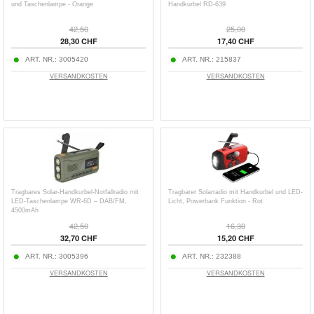
und Taschenlampe - Orange
Handkurbel RD-639
42,50
25,00
28,30 CHF
17,40 CHF
ART. NR.:
3005420
ART. NR.:
215837
VERSANDKOSTEN
VERSANDKOSTEN
Tragbares Solar-Handkurbel-Notfallradio mit
Tragbarer Solarradio mit Handkurbel und LED-
LED-Taschenlampe WR-6D – DAB/FM,
Licht, Powerbank Funktion - Rot
4500mAh
42,50
16,30
32,70 CHF
15,20 CHF
ART. NR.:
3005396
ART. NR.:
232388
VERSANDKOSTEN
VERSANDKOSTEN