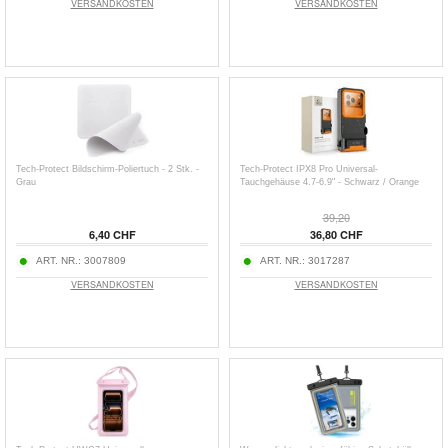
VERSANDKOSTEN
VERSANDKOSTEN
Tech-Protect Bildschirm-Poliertuch - 2 Stk. -
Tech-Protect IPX8 Pro Universal-
Grau
Tauchgehäuse 4.7-6.9" - Schwarz / Orange
39,20
6,40 CHF
36,80 CHF
ART. NR.:
3007809
ART. NR.:
3017287
VERSANDKOSTEN
VERSANDKOSTEN