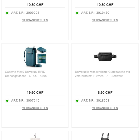
10,80 CHF
10,80 CHF
ART. NR.:
2009208
ART. NR.:
3019450
VERSANDKOSTEN
VERSANDKOSTEN
Caseme Me40 Universal RFID
Universelle wasserdichte Gürteltasche mit
Umhängetasche - 4"-7.5" - Grün
verstellbarem Riemen - 7" - Schwarz
19,60 CHF
8,60 CHF
ART. NR.:
3007645
ART. NR.:
3018998
VERSANDKOSTEN
VERSANDKOSTEN