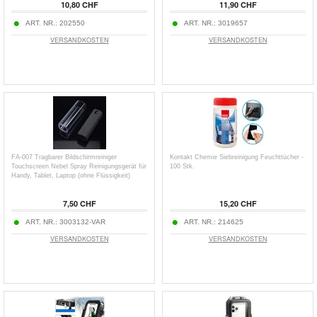
10,80 CHF
11,90 CHF
ART. NR.:
202550
ART. NR.:
3019657
VERSANDKOSTEN
VERSANDKOSTEN
FA-007 Tragbarer Bildschirmreiniger
Kontakt Chemie Siebreinigung Feuchttücher -
Touchscreen Nebel Spray Reinigungsgerät für
100 Stk.
Handy, Tablet, Laptop (ohne Flüssigkeit)
7,50 CHF
15,20 CHF
ART. NR.:
3003132-VAR
ART. NR.:
214625
VERSANDKOSTEN
VERSANDKOSTEN