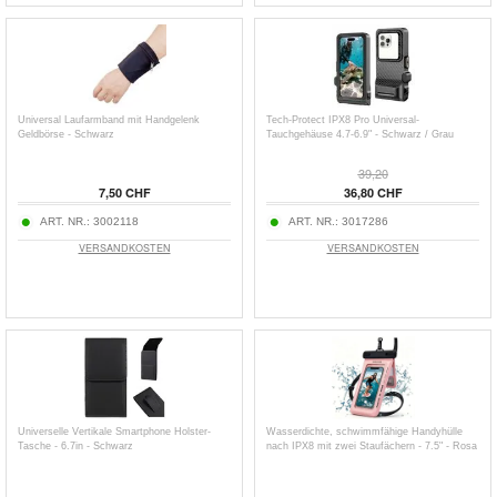
Universal Laufarmband mit Handgelenk
Tech-Protect IPX8 Pro Universal-
Geldbörse - Schwarz
Tauchgehäuse 4.7-6.9" - Schwarz / Grau
39,20
7,50 CHF
36,80 CHF
ART. NR.:
3002118
ART. NR.:
3017286
VERSANDKOSTEN
VERSANDKOSTEN
Universelle Vertikale Smartphone Holster-
Wasserdichte, schwimmfähige Handyhülle
Tasche - 6.7in - Schwarz
nach IPX8 mit zwei Staufächern - 7.5" - Rosa