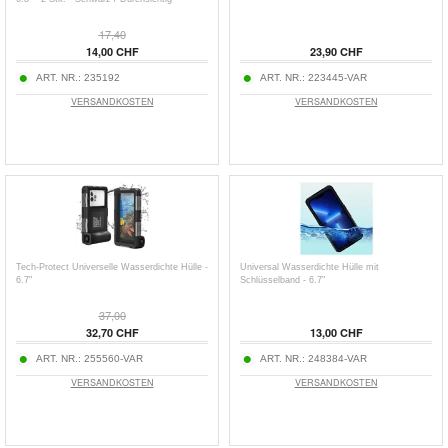
17,40
14,00 CHF
23,90 CHF
ART. NR.:
235192
ART. NR.:
223445-VAR
VERSANDKOSTEN
VERSANDKOSTEN
Tech-Protect Universelle Wasserdichte Hülle -
Universal Wasserdichte Hülle mit
6.7"
Schlüsselband - 6.7"
37,00
32,70 CHF
13,00 CHF
ART. NR.:
255560-VAR
ART. NR.:
248384-VAR
VERSANDKOSTEN
VERSANDKOSTEN