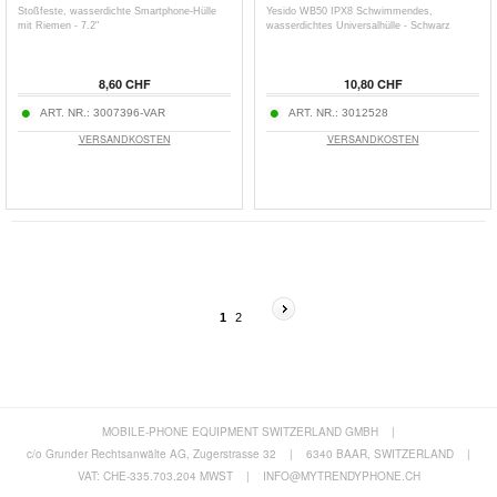
Stoßfeste, wasserdichte Smartphone-Hülle
Yesido WB50 IPX8 Schwimmendes,
mit Riemen - 7.2"
wasserdichtes Universalhülle - Schwarz
8,60 CHF
10,80 CHF
ART. NR.:
3007396-VAR
ART. NR.:
3012528
VERSANDKOSTEN
VERSANDKOSTEN
1
2
MOBILE-PHONE EQUIPMENT SWITZERLAND GMBH
|
c/o Grunder Rechtsanwälte AG, Zugerstrasse 32
|
6340 BAAR, SWITZERLAND
|
VAT: CHE-335.703.204 MWST
|
INFO@MYTRENDYPHONE.CH