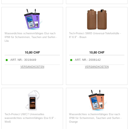
Wasserdichtes schwimmfähiges Etui nach
Tech-Protect SM65 Universal-Telefonhülle -
IP68 für Schwimmen, Tauchen und Surfen -
6"-6.9" - Braun
Lila
10,80 CHF
10,80 CHF
ART. NR.:
3019449
ART. NR.:
2008142
VERSANDKOSTEN
VERSANDKOSTEN
Tech-Protect UWC7 Universelles
Wasserdichtes schwimmfähiges Etui nach
wasserdichtes schwimmfähiges Etui 6.9" -
IP68 für Schwimmen, Tauchen und Surfen -
Weiß
Orange