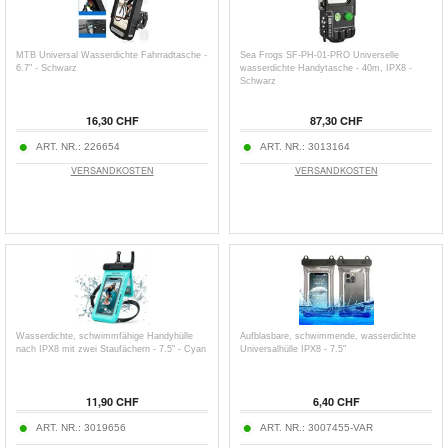
MTB Universal Wasserdichte Fahrradtasche -
Sea Frogs SF-PH-01-PRO Universelle
6.7" - Schwarz
wasserdichte Handytasche - 40m, IPX8 -
Schwarz
16,30 CHF
87,30 CHF
ART. NR.:
226654
ART. NR.:
3013164
VERSANDKOSTEN
VERSANDKOSTEN
Wasserdichte, schwimmfähige Handyhülle
Aufblasbare, schwimmende, wasserdichte
nach IPX8 mit zwei Staufächern - 7.5" - Cyan
Universalhülle IPX8 - 7.5"
11,90 CHF
6,40 CHF
ART. NR.:
3019656
ART. NR.:
3007455-VAR