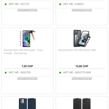
ART. NR.:
151772
ART. NR.:
218813
VERSANDKOSTEN
VERSANDKOSTEN
Motorola Moto G54 Panzerglas - Case
Motorola Moto G54 360 Schutz Hülle
Friendly - Durchsichtig
7,50 CHF
10,80 CHF
ART. NR.:
4002755
ART. NR.:
4003770-VAR
VERSANDKOSTEN
VERSANDKOSTEN