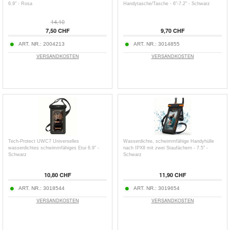
6.9" - Rosa
Handytasche/Tasche - 6"-7.2" - Schwarz
14,10
7,50 CHF
9,70 CHF
ART. NR.:
2004213
ART. NR.:
3014855
VERSANDKOSTEN
VERSANDKOSTEN
Tech-Protect UWC7 Universelles
Wasserdichte, schwimmfähige Handyhülle
wasserdichtes schwimmfähiges Etui 6.9" -
nach IPX8 mit zwei Staufächern - 7.5" -
Schwarz
Schwarz
10,80 CHF
11,90 CHF
ART. NR.:
3018544
ART. NR.:
3019654
VERSANDKOSTEN
VERSANDKOSTEN