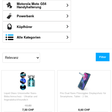
Motorola Moto G54
Handyhalterung
Powerbank
Köpfhörer
Alle Kategorien
Filter
Liquid Glass Universeller Nano-
Prio Dual Nano Flüssigglas Displayshutz für
Bildschirmschutz - Ultraklar und
Smartphone, Tablet - 2 Stk.
fingerabdruckfreundlich
10,80
7,50 CHF
8,60 CHF