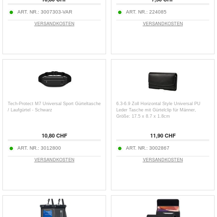
ART. NR.:
3007303-VAR
ART. NR.:
224085
VERSANDKOSTEN
VERSANDKOSTEN
Tech-Protect M7 Universal Sport Gürteltasche
6.3-6.9 Zoll Horizontal Style Universal PU
/ Laufgürtel - Schwarz
Leder Tasche mit Gürtelclip für Männer,
Größe: 17.5 x 8.7 x 1.8cm
10,80 CHF
11,90 CHF
ART. NR.:
3012800
ART. NR.:
3002867
VERSANDKOSTEN
VERSANDKOSTEN