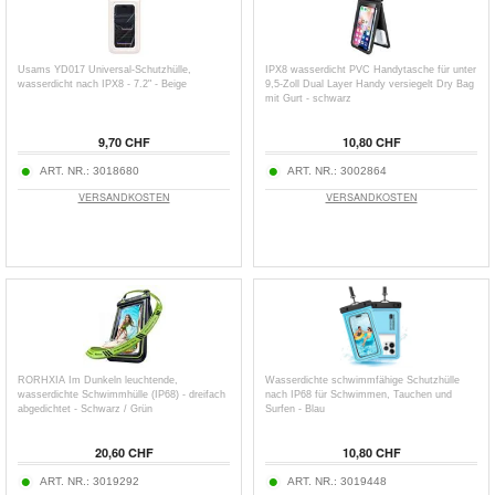
Usams YD017 Universal-Schutzhülle,
IPX8 wasserdicht PVC Handytasche für unter
wasserdicht nach IPX8 - 7.2" - Beige
9,5-Zoll Dual Layer Handy versiegelt Dry Bag
mit Gurt - schwarz
9,70 CHF
10,80 CHF
ART. NR.:
3018680
ART. NR.:
3002864
VERSANDKOSTEN
VERSANDKOSTEN
RORHXIA Im Dunkeln leuchtende,
Wasserdichte schwimmfähige Schutzhülle
wasserdichte Schwimmhülle (IP68) - dreifach
nach IP68 für Schwimmen, Tauchen und
abgedichtet - Schwarz / Grün
Surfen - Blau
20,60 CHF
10,80 CHF
ART. NR.:
3019292
ART. NR.:
3019448