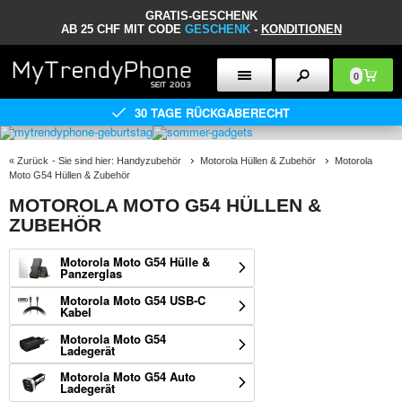
GRATIS-GESCHENK
AB 25 CHF MIT CODE
GESCHENK
-
KONDITIONEN
0
30 TAGE RÜCKGABERECHT
«
Zurück
- Sie sind hier:
Handyzubehör
Motorola Hüllen & Zubehör
Motorola
Moto G54 Hüllen & Zubehör
MOTOROLA MOTO G54 HÜLLEN &
ZUBEHÖR
Motorola Moto G54 Hülle &
Panzerglas
Motorola Moto G54 USB-C
Kabel
Motorola Moto G54
Ladegerät
Motorola Moto G54 Auto
Ladegerät