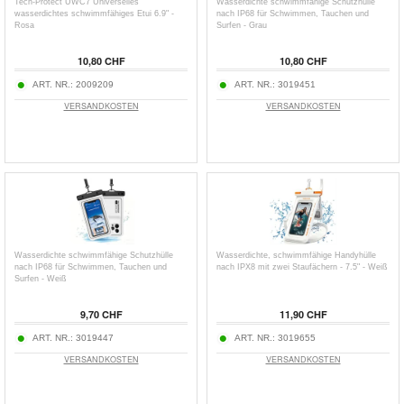
Tech-Protect UWC7 Universelles
Wasserdichte schwimmfähige Schutzhülle
wasserdichtes schwimmfähiges Etui 6.9" -
nach IP68 für Schwimmen, Tauchen und
Rosa
Surfen - Grau
10,80 CHF
10,80 CHF
ART. NR.:
2009209
ART. NR.:
3019451
VERSANDKOSTEN
VERSANDKOSTEN
Wasserdichte schwimmfähige Schutzhülle
Wasserdichte, schwimmfähige Handyhülle
nach IP68 für Schwimmen, Tauchen und
nach IPX8 mit zwei Staufächern - 7.5" - Weiß
Surfen - Weiß
9,70 CHF
11,90 CHF
ART. NR.:
3019447
ART. NR.:
3019655
VERSANDKOSTEN
VERSANDKOSTEN