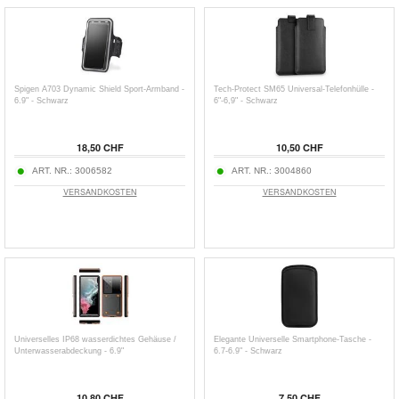
Spigen A703 Dynamic Shield Sport-Armband -
Tech-Protect SM65 Universal-Telefonhülle -
6.9" - Schwarz
6"-6,9" - Schwarz
18,50 CHF
10,50 CHF
ART. NR.:
3006582
ART. NR.:
3004860
VERSANDKOSTEN
VERSANDKOSTEN
Universelles IP68 wasserdichtes Gehäuse /
Elegante Universelle Smartphone-Tasche -
Unterwasserabdeckung - 6.9"
6.7-6.9" - Schwarz
10,80 CHF
7,50 CHF