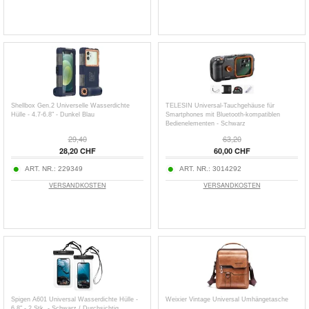
Shellbox Gen.2 Universelle Wasserdichte
TELESIN Universal-Tauchgehäuse für
Hülle - 4.7-6.8" - Dunkel Blau
Smartphones mit Bluetooth-kompatiblen
Bedienelementen - Schwarz
29,40
63,20
28,20 CHF
60,00 CHF
ART. NR.:
229349
ART. NR.:
3014292
VERSANDKOSTEN
VERSANDKOSTEN
Spigen A601 Universal Wasserdichte Hülle -
Weixier Vintage Universal Umhängetasche
6.8" - 2 Stk. - Schwarz / Durchsichtig