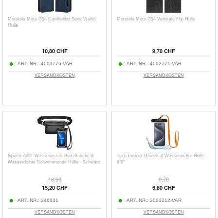
Motorola Moto G54 Cardholder Serie Wallet
Motorola Moto G54 Vertikale Flip Hülle
Hülle
10,80 CHF
9,70 CHF
ART. NR.:
4003776-VAR
ART. NR.:
4002771-VAR
VERSANDKOSTEN
VERSANDKOSTEN
Spigen A621 Wasserdichte Gürteltasche &
Tech-Protect Universal Wasserdichte Hülle -
Wasserdichte Schwimmende Hülle - Schwarz
6.9"
18,50
9,70
15,20 CHF
6,80 CHF
ART. NR.:
246631
ART. NR.:
2004212-VAR
VERSANDKOSTEN
VERSANDKOSTEN