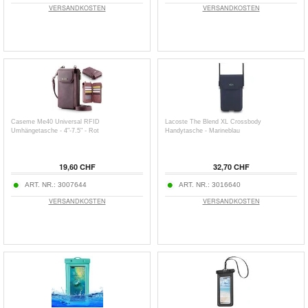
VERSANDKOSTEN
VERSANDKOSTEN
Caseme Me40 Universal RFID
Lacoste The Blend XL Crossbody
Umhängetasche - 4"-7.5" - Rot
Handytasche - Marineblau
19,60 CHF
32,70 CHF
ART. NR.:
3007644
ART. NR.:
3016640
VERSANDKOSTEN
VERSANDKOSTEN