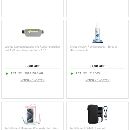
Leichte Laufgürteltasche mit Reflektorstreifen
Qnect Display Reinigungsset - Spray &
und Reißverschlusstaschen - 7.2"
Mikrofasertuch
10,80 CHF
11,90 CHF
ART. NR.:
3012152-VAR
ART. NR.:
218563
VERSANDKOSTEN
VERSANDKOSTEN
Tech-Protect Universal Wasserdichte Hülle -
Tech-Protect SM70 Universal