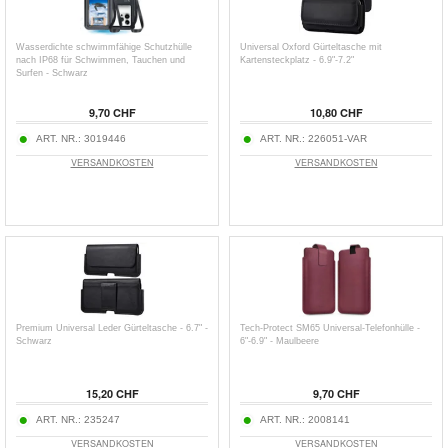
Wasserdichte schwimmfähige Schutzhülle
Universal Oxford Gürteltasche mit
nach IP68 für Schwimmen, Tauchen und
Kartensteckplatz - 6.9"-7.2"
Surfen - Schwarz
9,70 CHF
10,80 CHF
ART. NR.:
3019446
ART. NR.:
226051-VAR
VERSANDKOSTEN
VERSANDKOSTEN
Premium Universal Leder Gürteltasche - 6.7" -
Tech-Protect SM65 Universal-Telefonhülle -
Schwarz
6"-6.9" - Maulbeere
15,20 CHF
9,70 CHF
ART. NR.:
235247
ART. NR.:
2008141
VERSANDKOSTEN
VERSANDKOSTEN