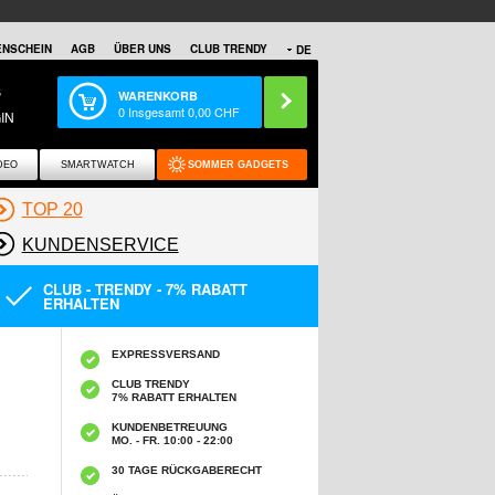
NSCHEIN
AGB
ÜBER UNS
CLUB TRENDY
DE
S
WARENKORB
0
Insgesamt
0,00
CHF
IN
DEO
SMARTWATCH
SOMMER GADGETS
TOP 20
KUNDENSERVICE
CLUB - TRENDY - 7% RABATT
ERHALTEN
EXPRESSVERSAND
CLUB TRENDY
7% RABATT ERHALTEN
KUNDENBETREUUNG
MO. - FR. 10:00 - 22:00
30 TAGE RÜCKGABERECHT