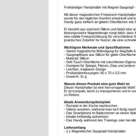
Freihändiger Handyhalter mit Magnet-Saugnapf - 
Mit dieser magnetischen Freisprech-Handyhalter
wurde für den täglichen Komfort entwickelt und k
Handy ganz einfach an glatten Oberflächen wie 
Er besteht aus weichem Silikon und bietet eine 
leistungsstarke Magnetdesign sorgt dafür, dass
eine stabile Freisprechlösung für verschiedene Si
praktisches Zubehör für Nutzer, die eine schnel
Wichtigste Merkmale und Spezifikationen
- Starke magnetische Befestigung für MagSafe-
- Saugnapfbasis aus Silikon für glatte Oberfläch
- Material: Silikon
- Soft-Touch-Oberfläche mit rutschfesten Eigens
- Geeignet für Spiegel, Fliesen, Glas und andere
- Leichtes, tragbares Design
- Produktabmessungen: 60 x 70 x 0,5 mm
- Gewicht: 31 g
Warum dieses Produkt eine gute Wahl ist
Dieser Handyhalter ist eine hervorragende Wahl f
Er ist kompakt, leicht zu transportieren und in 
zu Reisen.
Ideale Anwendungsbeispiele
- Rezepte in der Küche nachkochen
- Videos ansehen, während man sich fertig mach
- Das Smartphone im Badezimmer an einem Spieg
- Inhalte freihändig aufnehmen
- Das Handy während des Trainings oder bei allt
Lieferumfang
- 1 x Magnetischer Saugnapf-Handyhalter