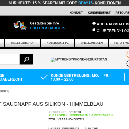
NUR HEUTE:
15 % SPAREN MIT CODE
BDAY15
-
KONDITIONEN
KONTAKT
KUNDENDIENST
RETOURE
Gestalten Sie Ihre
AUFTRAGSSTATU
HÜLLEN & GADGETS
CLUB TRENDY-LOG
TABLET ZUBEHÖR
NOTEBOOK & PC
SPIELKONSOLEN
FOTO & VI
AGE
KUNDENBETREUUNG: MO. – FR.:
GABERECHT
10:00 – 22:00
terung
 SAUGNAPF AUS SILIKON - HIMMELBLAU
ARTIKEL-NR.:
3018328
AUF LAGER - LIEFERUNG IN 1-2 WERKTAGEN
ZZGL. VERSANDKOSTEN
UNVERB. PREISEMPF.:
10,80 CHF