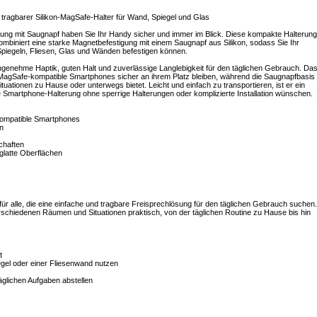
tragbarer Silikon-MagSafe-Halter für Wand, Spiegel und Glas
ung mit Saugnapf haben Sie Ihr Handy sicher und immer im Blick. Diese kompakte Halterung
ombiniert eine starke Magnetbefestigung mit einem Saugnapf aus Silikon, sodass Sie Ihr
Spiegeln, Fliesen, Glas und Wänden befestigen können.
angenehme Haptik, guten Halt und zuverlässige Langlebigkeit für den täglichen Gebrauch. Da
 MagSafe-kompatible Smartphones sicher an ihrem Platz bleiben, während die Saugnapfbasis
tuationen zu Hause oder unterwegs bietet. Leicht und einfach zu transportieren, ist er ein
le Smartphone-Halterung ohne sperrige Halterungen oder komplizierte Installation wünschen.
kompatible Smartphones
en
chaften
 glatte Oberflächen
ür alle, die eine einfache und tragbare Freisprechlösung für den täglichen Gebrauch suchen.
verschiedenen Räumen und Situationen praktisch, von der täglichen Routine zu Hause bis hin
t
el oder einer Fliesenwand nutzen
äglichen Aufgaben abstellen