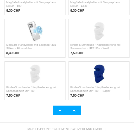
MagSafe-Handyhalter mit Saugnapf aus
MagSafe-Handyhalter mit Saugnapf aus
Silikon - Rot
Silikon - Gelb
8,30
CHF
8,30
CHF
MagSafe-Handyhalter mit Saugnapf aus
Kinder-Sturmhaube / Kopfbedeckung mit
Silikon - Himmelblau
Sonnenschutz UPF 50+ - Weiß
8,30
CHF
7,50
CHF
Kinder-Sturmhaube / Kopfbedeckung mit
Kinder-Sturmhaube / Kopfbedeckung mit
Sonnenschutz UPF 50+
Sonnenschutz UPF 50+ - Saphir
7,50
CHF
7,50
CHF
MOBILE-PHONE EQUIPMENT SWITZERLAND GMBH
|
Kinder-Sturmhaube / Sonnenschutz-
Bosston D5200 USB-Tastatur und
Kopfbedeckung UPF 50+ - Hellgrün
ergonomische Maus mit 1000 DPI - Schwarz