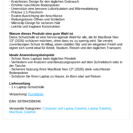
- Kratzfestes Design für den täglichen Gebrauch
- Erhöhte rutschfeste Bodenpolster
- Unterstützt eine bessere Luftzirkulation und Wärmeableitung
- Präzise 1:1-Passform
- Exakte Ausrichtung der Anschlüsse
- Reibungsloses Öffnen und Schließen
- Mikroclip-Design für sicheren Halt
- Leichte und tragbare Konstruktion
Warum dieses Produkt eine gute Wahl ist
Diese Schutzhülle ist eine hervorragende Wahl für alle, die ihr MacBook Neo
13" (2026) schützen möchten, ohne dass es zu sperrig wird. Sie vereint
zuverlässigen Schutz im Alltag, einen stabilen Sitz und ein elegantes Finish und
eignet sich somit ideal für Arbeit, Studium, Reisen und den täglichen Transport.
Ideale Anwendungsbeispiele
- Schutz Ihres Laptops beim täglichen Pendeln
- Verhindern von Kratzern und Abnutzungsspuren auf dem Schreibtisch oder in
der Tasche
- Sicherere Nutzung Ihres MacBook Neo 13" (2026) dank rutschfester
Bodenpolster
- Schützen Sie Ihren Laptop zu Hause, im Büro oder auf Reisen
Lieferumfang
- 1 x Laptop-Schutzhülle
Verpackung:
Euroblister
EAN: 6978943388346
Verwandte Kategorien:
Computer und Laptop Zubehör
,
Laptop Zubehör
,
MacBook Zubehör