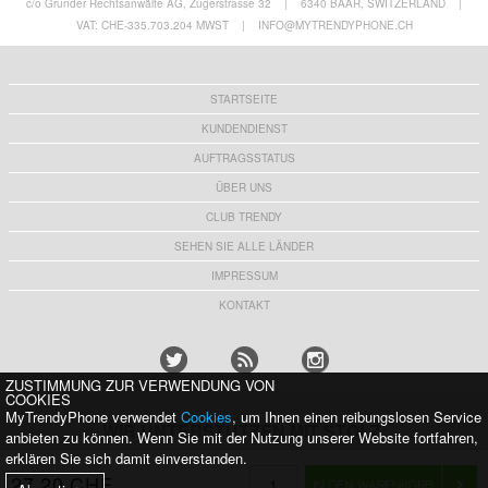
c/o Grunder Rechtsanwälte AG, Zugerstrasse 32
|
6340 BAAR, SWITZERLAND
|
7,50
CHF
26,10 CHF
VAT: CHE-335.703.204 MWST
|
INFO@MYTRENDYPHONE.CH
STARTSEITE
KUNDENDIENST
AUFTRAGSSTATUS
ÜBER UNS
CLUB TRENDY
SEHEN SIE ALLE LÄNDER
IMPRESSUM
KONTAKT
ZUSTIMMUNG ZUR VERWENDUNG VON
COOKIES
MyTrendyPhone verwendet
Cookies
, um Ihnen einen reibungslosen Service
WIR UNTERSTÜTZEN MIT STOLZ:
anbieten zu können. Wenn Sie mit der Nutzung unserer Website fortfahren,
erklären Sie sich damit einverstanden.
27,20 CHF