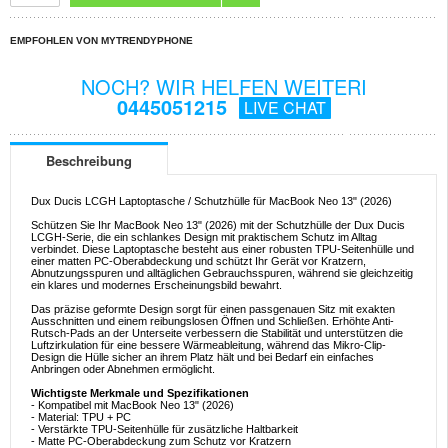
EMPFOHLEN VON MYTRENDYPHONE
NOCH? WIR HELFEN WEITERI
0445051215
LIVE CHAT
Beschreibung
Dux Ducis LCGH Laptoptasche / Schutzhülle für MacBook Neo 13" (2026)
Schützen Sie Ihr MacBook Neo 13" (2026) mit der Schutzhülle der Dux Ducis
LCGH-Serie, die ein schlankes Design mit praktischem Schutz im Alltag
verbindet. Diese Laptoptasche besteht aus einer robusten TPU-Seitenhülle und
einer matten PC-Oberabdeckung und schützt Ihr Gerät vor Kratzern,
Abnutzungsspuren und alltäglichen Gebrauchsspuren, während sie gleichzeitig
ein klares und modernes Erscheinungsbild bewahrt.
Das präzise geformte Design sorgt für einen passgenauen Sitz mit exakten
Ausschnitten und einem reibungslosen Öffnen und Schließen. Erhöhte Anti-
Rutsch-Pads an der Unterseite verbessern die Stabilität und unterstützen die
Luftzirkulation für eine bessere Wärmeableitung, während das Mikro-Clip-
Design die Hülle sicher an ihrem Platz hält und bei Bedarf ein einfaches
Anbringen oder Abnehmen ermöglicht.
Wichtigste Merkmale und Spezifikationen
- Kompatibel mit MacBook Neo 13" (2026)
- Material: TPU + PC
- Verstärkte TPU-Seitenhülle für zusätzliche Haltbarkeit
- Matte PC-Oberabdeckung zum Schutz vor Kratzern