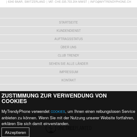
|
6340 BAAR, SWITZERLAND
|
VAT: CHE-335.703.204 MWST
|
INFO@MYTRENDYPHONE.CH
STARTSEITE
KUNDENDIENST
AUFTRAGSSTATUS
ÜBER UNS
CLUB TRENDY
SEHEN SIE ALLE LÄNDER
IMPRESSUM
KONTAKT
ZUSTIMMUNG ZUR VERWENDUNG VON
COOKIES
MyTrendyPhone verwendet
, um Ihnen einen reibungslosen Service
COOKIES
WIR UNTERSTÜTZEN MIT STOLZ:
anbieten zu können. Wenn Sie mit der Nutzung unserer Website fortfahren,
erklären Sie sich damit einverstanden.
Akzeptieren