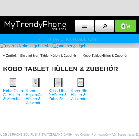
0
30 TAGE RÜCKGABERECHT
«
Zurück
- Sie sind hier:
Tablet Hüllen & Zubehör
Kobo Tablet Hüllen & Zubehör
KOBO TABLET HÜLLEN & ZUBEHÖR
Kobo Clara
Kobo
Kobo Libra
Kobo Nia
2e Hüllen
Elipsa 2e
2 Hüllen &
Hüllen &
& Zubehör
Hüllen &
Zubehör
Zubehör
Zubehör
MOBILE-PHONE EQUIPMENT SWITZERLAND GMBH
|
c/o Grunder Rechtsanwälte AG, Zugerstrasse 32