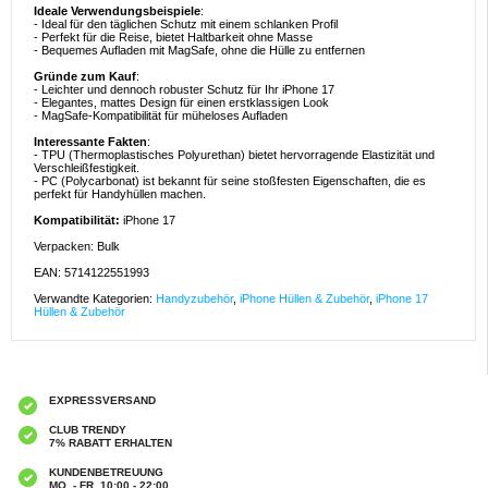
Ideale Verwendungsbeispiele
:
- Ideal für den täglichen Schutz mit einem schlanken Profil
- Perfekt für die Reise, bietet Haltbarkeit ohne Masse
- Bequemes Aufladen mit MagSafe, ohne die Hülle zu entfernen
Gründe zum Kauf
:
- Leichter und dennoch robuster Schutz für Ihr iPhone 17
- Elegantes, mattes Design für einen erstklassigen Look
- MagSafe-Kompatibilität für müheloses Aufladen
Interessante Fakten
:
- TPU (Thermoplastisches Polyurethan) bietet hervorragende Elastizität und
Verschleißfestigkeit.
- PC (Polycarbonat) ist bekannt für seine stoßfesten Eigenschaften, die es
perfekt für Handyhüllen machen.
Kompatibilität:
iPhone 17
Verpacken: Bulk
EAN: 5714122551993
Verwandte Kategorien:
Handyzubehör
,
iPhone Hüllen & Zubehör
,
iPhone 17
Hüllen & Zubehör
EXPRESSVERSAND
CLUB TRENDY
7% RABATT ERHALTEN
KUNDENBETREUUNG
MO. - FR. 10:00 - 22:00