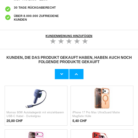
30 TAGE RÜCKGABERECHT
ÜBER 8.000.000 ZUFRIEDENE
KUNDEN
KUNDENMEINUNG HINZUFÜGEN
KUNDEN, DIE DAS PRODUKT GEKAUFT HABEN, HABEN AUCH NOCH
FOLGENDE PRODUKTE GEKAUFT
Wandmontierte Dosenpresse &
Yesido KM23 Kabelgebundener zu drahtloser
Flaschenöffner - Grau
CarPlay-Adapter
32,70 CHF
37,00 CHF
Momax 60W Autoladegerät mit einziehbarem
iPhone 17 Pro Max UltraGuard Matte
USB-C Kabel - Dunkelgrau
MagSafe Hülle
25,00 CHF
5,40
CHF