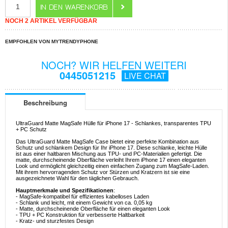
NOCH 2 ARTIKEL VERFÜGBAR
EMPFOHLEN VON MYTRENDYPHONE
NOCH? WIR HELFEN WEITERI
0445051215
LIVE CHAT
Beschreibung
UltraGuard Matte MagSafe Hülle für iPhone 17 - Schlankes, transparentes TPU
+ PC Schutz
Das UltraGuard Matte MagSafe Case bietet eine perfekte Kombination aus
Schutz und schlankem Design für Ihr iPhone 17. Diese schlanke, leichte Hülle
ist aus einer haltbaren Mischung aus TPU- und PC-Materialien gefertigt. Die
matte, durchscheinende Oberfläche verleiht Ihrem iPhone 17 einen eleganten
Look und ermöglicht gleichzeitig einen einfachen Zugang zum MagSafe-Laden.
Mit ihrem hervorragenden Schutz vor Stürzen und Kratzern ist sie eine
ausgezeichnete Wahl für den täglichen Gebrauch.
Hauptmerkmale und Spezifikationen
:
- MagSafe-kompatibel für effizientes kabelloses Laden
- Schlank und leicht, mit einem Gewicht von ca. 0,05 kg
- Matte, durchscheinende Oberfläche für einen eleganten Look
- TPU + PC Konstruktion für verbesserte Haltbarkeit
- Kratz- und sturzfestes Design