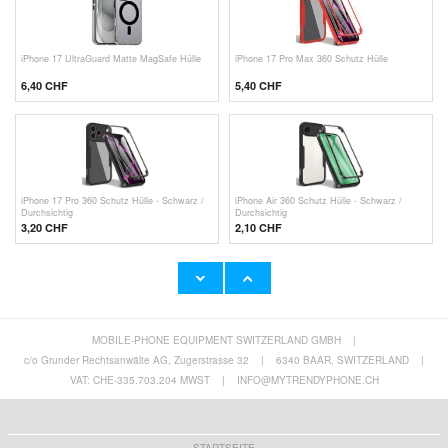
iPhone 17 UltraGuard Matte MagSafe Hülle
iPhone 17 Pro Max 360 Schutz Hülle
6,40
CHF
5,40
CHF
iPhone 17 Pro 360 Schutz Hülle - Schwarz /
iPhone Air 360 Schutz Hülle - Schwarz /
Durchsichtig
Durchsichtig
3,20
CHF
2,10
CHF
MOBILE-PHONE EQUIPMENT SWITZERLAND GMBH
|
Google Pixel 10 Pro XL Caseme 013 Serie
Google Pixel 10/10 Pro Caseme 013 Serie
Schutzhülle mit Geldbörse
Schutzhülle mit Geldbörse
c/o Grunder Rechtsanwälte AG, Zugerstrasse 32
|
6340 BAAR, SWITZERLAND
|
10,80 CHF
10,80 CHF
VAT: CHE-335.703.204 MWST
|
INFO@MYTRENDYPHONE.CH