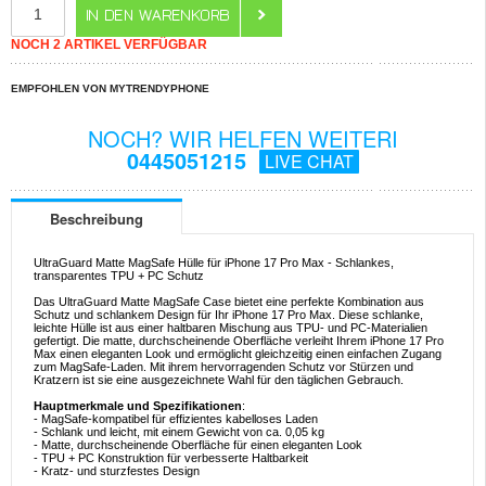
NOCH 2 ARTIKEL VERFÜGBAR
EMPFOHLEN VON MYTRENDYPHONE
NOCH? WIR HELFEN WEITERI
0445051215
LIVE CHAT
Beschreibung
UltraGuard Matte MagSafe Hülle für iPhone 17 Pro Max - Schlankes,
transparentes TPU + PC Schutz
Das UltraGuard Matte MagSafe Case bietet eine perfekte Kombination aus
Schutz und schlankem Design für Ihr iPhone 17 Pro Max. Diese schlanke,
leichte Hülle ist aus einer haltbaren Mischung aus TPU- und PC-Materialien
gefertigt. Die matte, durchscheinende Oberfläche verleiht Ihrem iPhone 17 Pro
Max einen eleganten Look und ermöglicht gleichzeitig einen einfachen Zugang
zum MagSafe-Laden. Mit ihrem hervorragenden Schutz vor Stürzen und
Kratzern ist sie eine ausgezeichnete Wahl für den täglichen Gebrauch.
Hauptmerkmale und Spezifikationen
:
- MagSafe-kompatibel für effizientes kabelloses Laden
- Schlank und leicht, mit einem Gewicht von ca. 0,05 kg
- Matte, durchscheinende Oberfläche für einen eleganten Look
- TPU + PC Konstruktion für verbesserte Haltbarkeit
- Kratz- und sturzfestes Design