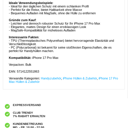
Ideale Verwendungsbeispiele
:
- Ideal für den täglichen Schutz mit einem schlanken Profil
- Perfekt für die Reise, bietet Haltbarkeit ohne Masse
- Bequemes Aufladen mit MagSafe, ohne die Hülle zu entfernen
Gründe zum Kauf
:
- Leichter und dennoch robuster Schutz für Ihr iPhone 17 Pro Max
- Elegantes, mattes Design für einen erstklassigen Look
- MagSafe-Kompatibilität für müheloses Aufladen
Interessante Fakten
:
- TPU (Thermoplastisches Polyurethan) bietet hervorragende Elastizität und
Verschleißfestigkeit.
- PC (Polycarbonat) ist bekannt für seine stoßfesten Eigenschaften, die es
perfekt für Handyhüllen machen.
Kompatibilität:
iPhone 17 Pro Max
Verpacken: Bulk
EAN: 5714122551863
Verwandte Kategorien:
Handyzubehör
,
iPhone Hüllen & Zubehör
,
iPhone 17 Pro
Max Hüllen & Zubehör
EXPRESSVERSAND
CLUB TRENDY
7% RABATT ERHALTEN
KUNDENBETREUUNG
MO. - FR. 10:00 - 22:00