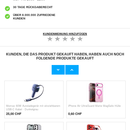
30 TAGE RÜCKGABERECHT
ÜBER 8.000.000 ZUFRIEDENE
KUNDEN
KUNDENMEINUNG HINZUFÜGEN
KUNDEN, DIE DAS PRODUKT GEKAUFT HABEN, HABEN AUCH NOCH
FOLGENDE PRODUKTE GEKAUFT
Wandmontierte Dosenpresse &
Yesido KM23 Kabelgebundener zu drahtloser
Flaschenöffner - Grau
CarPlay-Adapter
32,70 CHF
37,00 CHF
Momax 60W Autoladegerät mit einziehbarem
iPhone Air UltraGuard Matte MagSafe Hülle
USB-C Kabel - Dunkelgrau
25,00 CHF
0,60
CHF