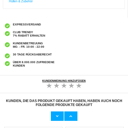
Hüllen & Zubehör
EXPRESSVERSAND
CLUB TRENDY
7% RABATT ERHALTEN
KUNDENBETREUUNG
MO. - FR. 10:00 - 22:00
30 TAGE RÜCKGABERECHT
ÜBER 8.000.000 ZUFRIEDENE
KUNDEN
KUNDENMEINUNG HINZUFÜGEN
KUNDEN, DIE DAS PRODUKT GEKAUFT HABEN, HABEN AUCH NOCH
FOLGENDE PRODUKTE GEKAUFT
iPhone 16 Pro Privat Panzerglas - 9H, 0.3mm
iPhone 16 Pro Hybrid-Hülle mit
Verschiebbarem Kartensteckplatz - Schwarz
7,50 CHF
8,60 CHF