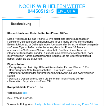
NOCH? WIR HELFEN WEITERI
0445051215
LIVE CHAT
Beschreibung
Klarsichthülle mit Kartenhalter für iPhone 16 Pro
Diese Hybridhülle für das iPhone 16 Pro bietet eine Reihe durchdachter
Funktionen, die den ursprünglichen Look Ihres iPhone 16 Pro ohne jegliche
Beeinträchtigung zur Geltung bringen. Umfassender Schutz und hervorragende
stoßfeste Eigenschaften – das bedeutet, dass Ihr iPhone 16 Pro auch
unerwarteten Stößen und Stürzen standhält. Darüber hinaus bietet der
integrierte Kartenhalter auf der Rückseite eine praktische Möglichkeit, zwei
Ihrer wichtigen Karten aufzubewahren, sodass Sie sie jederzeit griffbereit
haben, wenn Sie sie brauchen.
Eigenschaften:
- Einzigartige durchsichtige Hülle mit Kartenhalter für das iPhone 16 Pro
- Hervorragende Schutzeigenschaften – stoßfeste Ecken
- Integrierter Kartenhalter zur praktischen Aufbewahrung von zwei wichtigen
Karten
- Das klare Design unterstreicht die Schönheit Ihres iPhone 16 Pro
- Materialien: Acryl, Kunststoff und TPU
Kompatibilität:
iPhone 16 Pro
Verpackung:
Bulk
EAN: 5714122480330
Verwandte Kategorien:
Handyzubehör
,
iPhone Hüllen & Zubehör
,
iPhone 16 Pro