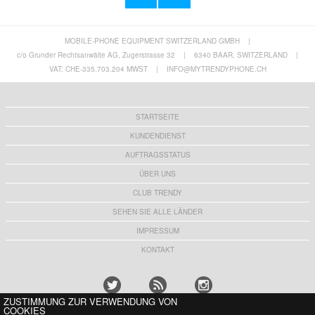
MOBILE-PHONE EQUIPMENT SWITZERLAND GMBH
|
iPhone 14 Pro Hybrid Hülle mit Spiegel und
iPhone 14 Tech-Protect Magmat Hülle -
Kartenhalter - Schwarz
MagSafe-kompatibel - Schwarz / Durchsichtig
c/o Grunder Rechtsanwälte AG, Zugerstrasse 32
|
6340 BAAR, SWITZERLAND
|
2,10
CHF
11,90 CHF
VAT: CHE-335.703.204 MWST
|
INFO@MYTRENDYPHONE.CH
STARTSEITE
KUNDENDIENST
AUFTRAGSSTATUS
ÜBER UNS
CLUB TRENDY
SEHEN SIE ALLE LÄNDER
IMPRESSUM
KONTAKT
ZUSTIMMUNG ZUR VERWENDUNG VON
COOKIES