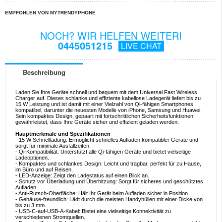
EMPFOHLEN VON MYTRENDYPHONE
NOCH? WIR HELFEN WEITERI
0445051215
LIVE CHAT
Beschreibung
Laden Sie Ihre Geräte schnell und bequem mit dem Universal Fast Wireless
Charger auf. Dieses schlanke und effiziente kabellose Ladegerät liefert bis zu
15 W Leistung und ist damit mit einer Vielzahl von Qi-fähigen Smartphones
kompatibel, darunter die neuesten Modelle von iPhone, Samsung und Huawei.
Sein kompaktes Design, gepaart mit fortschrittlichen Sicherheitsfunktionen,
gewährleistet, dass Ihre Geräte sicher und effizient geladen werden.
Hauptmerkmale und Spezifikationen
- 15 W Schnellladung: Ermöglicht schnelles Aufladen kompatibler Geräte und
sorgt für minimale Ausfallzeiten.
- Qi-Kompatibilität: Unterstützt alle Qi-fähigen Geräte und bietet vielseitige
Ladeoptionen.
- Kompaktes und schlankes Design: Leicht und tragbar, perfekt für zu Hause,
im Büro und auf Reisen.
- LED-Anzeige: Zeigt den Ladestatus auf einen Blick an.
- Schutz vor Überladung und Überhitzung: Sorgt für sicheres und geschütztes
Aufladen.
- Anti-Rutsch-Oberfläche: Hält Ihr Gerät beim Aufladen sicher in Position.
- Gehäuse-freundlich: Lädt durch die meisten Handyhüllen mit einer Dicke von
bis zu 3 mm.
- USB-C-auf-USB-A-Kabel: Bietet eine vielseitige Konnektivität zu
verschiedenen Stromquellen.