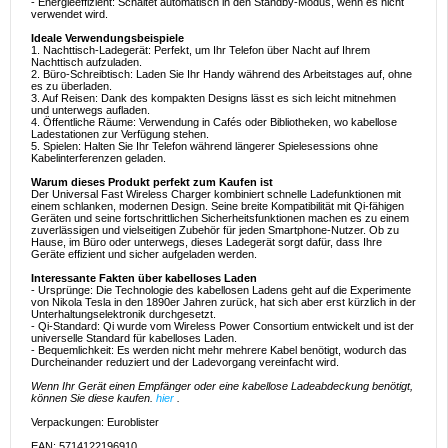
- Energieeffizient: Schaltet automatisch in den Standby-Modus, wenn es nicht
verwendet wird.
Ideale Verwendungsbeispiele
1. Nachttisch-Ladegerät: Perfekt, um Ihr Telefon über Nacht auf Ihrem
Nachttisch aufzuladen.
2. Büro-Schreibtisch: Laden Sie Ihr Handy während des Arbeitstages auf, ohne
es zu überladen.
3. Auf Reisen: Dank des kompakten Designs lässt es sich leicht mitnehmen
und unterwegs aufladen.
4. Öffentliche Räume: Verwendung in Cafés oder Bibliotheken, wo kabellose
Ladestationen zur Verfügung stehen.
5. Spielen: Halten Sie Ihr Telefon während längerer Spielesessions ohne
Kabelinterferenzen geladen.
Warum dieses Produkt perfekt zum Kaufen ist
Der Universal Fast Wireless Charger kombiniert schnelle Ladefunktionen mit
einem schlanken, modernen Design. Seine breite Kompatibilität mit Qi-fähigen
Geräten und seine fortschrittlichen Sicherheitsfunktionen machen es zu einem
zuverlässigen und vielseitigen Zubehör für jeden Smartphone-Nutzer. Ob zu
Hause, im Büro oder unterwegs, dieses Ladegerät sorgt dafür, dass Ihre
Geräte effizient und sicher aufgeladen werden.
Interessante Fakten über kabelloses Laden
- Ursprünge: Die Technologie des kabellosen Ladens geht auf die Experimente
von Nikola Tesla in den 1890er Jahren zurück, hat sich aber erst kürzlich in der
Unterhaltungselektronik durchgesetzt.
- Qi-Standard: Qi wurde vom Wireless Power Consortium entwickelt und ist der
universelle Standard für kabelloses Laden.
- Bequemlichkeit: Es werden nicht mehr mehrere Kabel benötigt, wodurch das
Durcheinander reduziert und der Ladevorgang vereinfacht wird.
Wenn Ihr Gerät einen Empfänger oder eine kabellose Ladeabdeckung benötigt,
können Sie diese kaufen.
hier
.
Verpackungen: Euroblister
EAN: 5714122196910