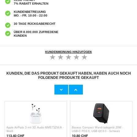
7% RABATT ERHALTEN
KUNDENBETREUUNG
MO. - FR. 10:00 - 22:00
30 TAGE RÜCKGABERECHT
ÜBER 8.000.000 ZUFRIEDENE
KUNDEN
KUNDENMEINUNG HINZUFÜGEN
KUNDEN, DIE DAS PRODUKT GEKAUFT HABEN, HABEN AUCH NOCH
FOLGENDE PRODUKTE GEKAUFT
Samsung USB-C Schnell-Ladegerät EP-
Samsung Super Fast USB-C Ladegerät EP-
TA20EB - Schwarz
TA800NBEGEU - Schwarz
14,10 CHF
17,40 CHF
Apple AirPods 3 mit 3D Audio MME73ZM/A -
Baseus Compact Wand-ladegerät 20W -
Weiß
USB-C PD3.0, USB QC3.0 - Schwarz
113,40
CHF
10,80
CHF