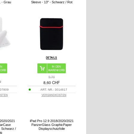
k. - Grau
Sleeve - 13" - Schwarz / Rot
9,70
F
8,60 CHF
07809
ART. NR.:
3014617
OSTEN
VERSANDKOSTEN
/2020/2021
iPad Pro 12.9 2018/2020/2021
earCase
PanzerGlass GraphicPaper
 - Schwarz /
Displayschutzfolie
ig