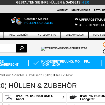
GESTALTEN SIE IHRE HÜLLEN & GADGETS
HIER
KONTAKT
KUNDENDIENST
RETOURE
Gestalten Sie Ihre
AUFTRAGSSTATU
HÜLLEN & GADGETS
CLUB TRENDY-LOG
TABLET ZUBEHÖR
NOTEBOOK & PC
SPIELKONSOLEN
FOTO & VI
AGE
KUNDENBETREUUNG: MO. – FR.:
GABERECHT
10:00 – 22:00
Pad Hüllen & Zubehör
iPad Pro 12.9 (2020) Hüllen & Zubehör
020) HÜLLEN & ZUBEHÖR
iPad Pro 12.9 2020 USB-C
iPad Pro 12.9 20
Kabel
Ladegerät