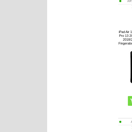
AR
iPad Air
Pro 13 2
2018/2
Fingerab