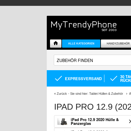
ALLE KATEGORIEN
HANDYZUBEHÖR
30 T
EXPRESSVERSAND
RÜCK
«
Zurück
- Sie sind hier:
Tablet Hüllen & Zubehör
i
IPAD PRO 12.9 (2
iPad Pro 12.9 2020 Hülle &
Panzerglas