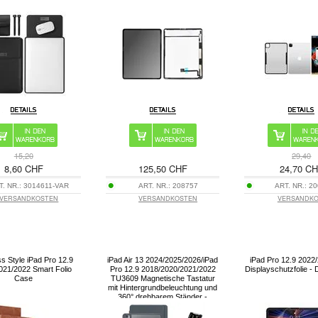
15,20
29,40
8,60 CHF
125,50 CHF
24,70 C
T. NR.:
3014611-VAR
ART. NR.:
208757
ART. NR.:
20
VERSANDKOSTEN
VERSANDKOSTEN
VERSANDK
s Style iPad Pro 12.9
iPad Air 13 2024/2025/2026/iPad
iPad Pro 12.9 2022
021/2022 Smart Folio
Pro 12.9 2018/2020/2021/2022
Displayschutzfolie - 
Case
TU3609 Magnetische Tastatur
mit Hintergrundbeleuchtung und
360° drehbarem Ständer -
Schwarz