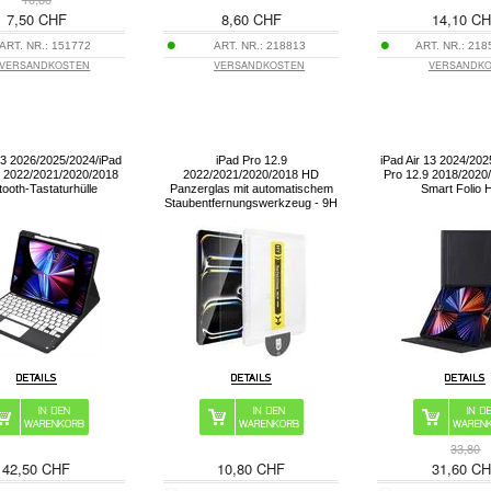
7,50 CHF
8,60 CHF
14,10 C
ART. NR.:
151772
ART. NR.:
218813
ART. NR.:
218
VERSANDKOSTEN
VERSANDKOSTEN
VERSANDK
 13 2026/2025/2024/iPad
iPad Pro 12.9
iPad Air 13 2024/202
9 2022/2021/2020/2018
2022/2021/2020/2018 HD
Pro 12.9 2018/2020
tooth-Tastaturhülle
Panzerglas mit automatischem
Smart Folio H
Staubentfernungswerkzeug - 9H
33,80
42,50 CHF
10,80 CHF
31,60 C