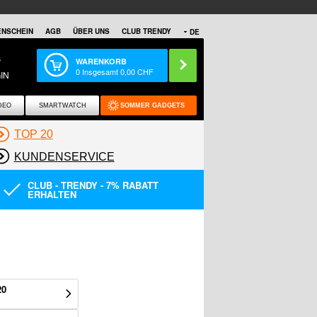
NSCHEIN
AGB
ÜBER UNS
CLUB TRENDY
DE
S
WARENKORB
0
Insgesamt
0,00
CHF
IN
DEO
SMARTWATCH
SOMMER GADGETS
TOP 20
KUNDENSERVICE
CLUB - TRENDY - 7% RABATT
ERHALTEN
20