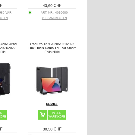
HF
43,60 CHF
589-VAR
ART. NR.:
4016680
OSTEN
VERSANDKOSTEN
5/2026/iPad
iPad Pro 12.9 2020/2021/2022
/2021/2022
Dux Ducis Domo Tri-Fold Smart
ülle
Folio Hülle
HF
30,50 CHF