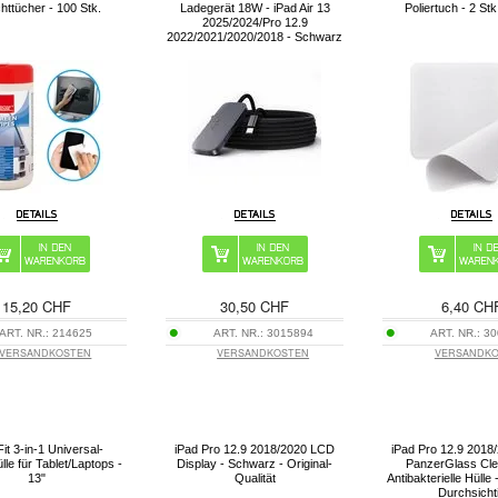
httücher - 100 Stk.
Ladegerät 18W - iPad Air 13
Poliertuch - 2 St
2025/2024/Pro 12.9
2022/2021/2020/2018 - Schwarz
15,20 CHF
30,50 CHF
6,40 CH
ART. NR.:
214625
ART. NR.:
3015894
ART. NR.:
30
VERSANDKOSTEN
VERSANDKOSTEN
VERSANDK
Fit 3-in-1 Universal-
iPad Pro 12.9 2018/2020 LCD
iPad Pro 12.9 2018
le für Tablet/Laptops -
Display - Schwarz - Original-
PanzerGlass Cl
13"
Qualität
Antibakterielle Hülle
Durchsicht