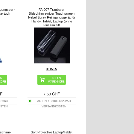
gungsset -
FA-007 Tragbarer
sertuch
Bildschirmreiniger Touchscreen
Nebel Spray Reinigungsgerät für
Handy, Tablet, Laptop (ohne
Flüssigkeit)
HF
7,50 CHF
18563
ART. NR.:
3003132-VAR
OSTEN
VERSANDKOSTEN
dschirm-
Soft Protective Laptop/Tablet