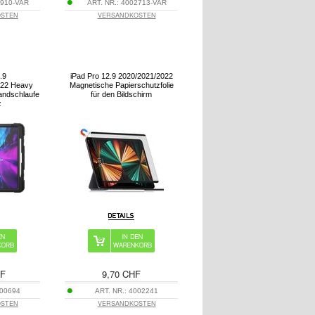
910-VAR
ART. NR.:
4002713-VAR
OSTEN
VERSANDKOSTEN
.9
iPad Pro 12.9 2020/2021/2022
022 Heavy
Magnetische Papierschutzfolie
andschlaufe
für den Bildschirm
z
HF
9,70 CHF
00694
ART. NR.:
4002241
OSTEN
VERSANDKOSTEN