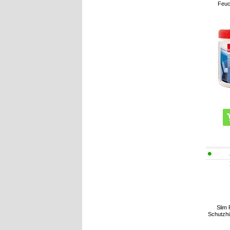
Feuc
Slim 
Schutzhül