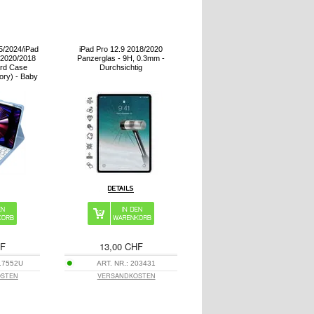
5/2024/iPad
iPad Pro 12.9 2018/2020
/2020/2018
Panzerglas - 9H, 0.3mm -
ard Case
Durchsichtig
ory) - Baby
HF
13,00 CHF
17552U
ART. NR.:
203431
OSTEN
VERSANDKOSTEN