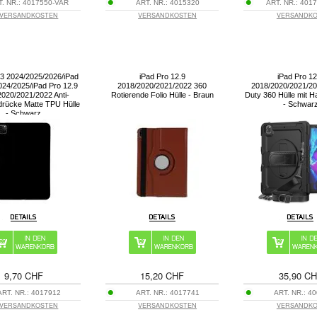
T. NR.:
4017550-VAR
ART. NR.:
4015320
ART. NR.:
4017
VERSANDKOSTEN
VERSANDKOSTEN
VERSANDK
 13 2024/2025/2026/iPad
iPad Pro 12.9
iPad Pro 12
024/2025/iPad Pro 12.9
2018/2020/2021/2022 360
2018/2020/2021/2
020/2021/2022 Anti-
Rotierende Folio Hülle - Braun
Duty 360 Hülle mit H
drücke Matte TPU Hülle
- Schwar
- Schwarz
9,70 CHF
15,20 CHF
35,90 C
ART. NR.:
4017912
ART. NR.:
4017741
ART. NR.:
40
VERSANDKOSTEN
VERSANDKOSTEN
VERSANDK