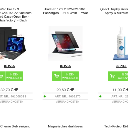
iPad Pro 12.9
iPad Pro 12.9 2022/2021/2020
Qnect Display Reini
0/2021/2022 Bluetooth
Panzerglas - 9H, 0.3mm - Privat
Spray & Mikrofa
rd Case (Open Box -
Satisfactory) - Black
32,70 CHF
20,60 CHF
11,90 C
T. NR.:
4016680BS
ART. NR.:
4002270
ART. NR.:
2
VERSANDKOSTEN
VERSANDKOSTEN
VERSANDK
 Chemie Siebreinigung
Magnetisches drahtloses
Tech-Protect Bil