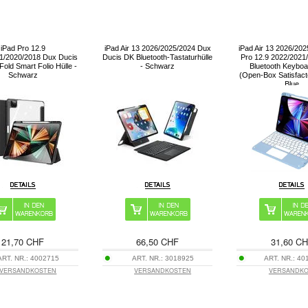
iPad Pro 12.9
iPad Air 13 2026/2025/2024 Dux
iPad Air 13 2026/202
1/2020/2018 Dux Ducis
Ducis DK Bluetooth-Tastaturhülle
Pro 12.9 2022/2021
Fold Smart Folio Hülle -
- Schwarz
Bluetooth Keybo
Schwarz
(Open-Box Satisfact
Blue
21,70 CHF
66,50 CHF
31,60 C
ART. NR.:
4002715
ART. NR.:
3018925
ART. NR.:
40
VERSANDKOSTEN
VERSANDKOSTEN
VERSANDK