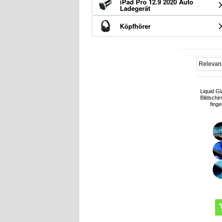
iPad Pro 12.9 2020 Auto
Ladegerät
Köpfhörer
Liquid G
Bildschir
fing