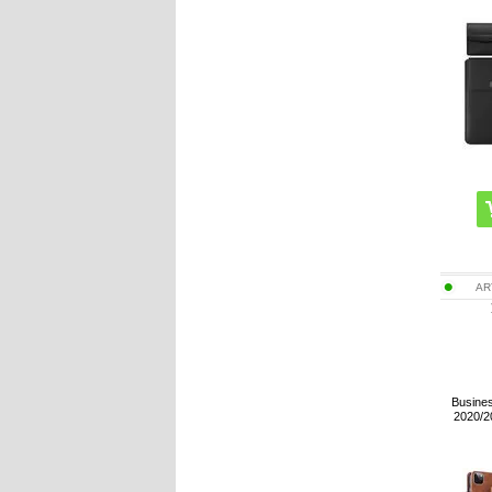
AR
Busines
2020/2