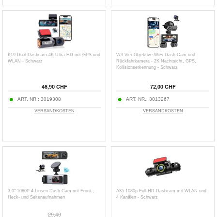
K19 Dual-Dashcam 4K Ultra HD mit GPS und
W3 Vier Objektive WiFi Dash Cam und
WLAN - Schwarz
Rückfahrkamera - 2K Nachtsicht, GPS,
Kollisionserkennung - Schwarz
46,90 CHF
72,00 CHF
ART. NR.:
3019308
ART. NR.:
3013267
VERSANDKOSTEN
VERSANDKOSTEN
3.0" 1080P 4-Linsen Dash Cam mit Front-,
A35 1080p Full-HD-Dashcam mit WLAN und
Heck- und Seitenaufnahmen
4 Kanälen - Schwarz
29,40