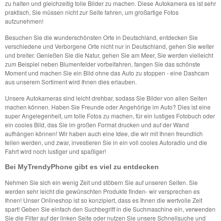
zu halten und gleichzeitig tolle Bilder zu machen. Diese Autokamera es ist sehr
praktisch, Sie müssen nicht zur Seite fahren, um großartige Fotos
aufzunehmen!
Besuchen Sie die wunderschönsten Orte in Deutschland, entdecken Sie
verschiedene und Verborgene Orte nicht nur in Deutschland, gehen Sie weiter
und breiter. Genießen Sie die Natur, gehen Sie am Meer, Sie werden vielleicht
zum Beispiel neben Blumenfelder vorbeifahren, fangen Sie das schönste
Moment und machen Sie ein Bild ohne das Auto zu stoppen - eine Dashcam
aus unserem Sortiment wird Ihnen dies erlauben.
Unsere Autokameras sind leicht drehbar, sodass Sie Bilder von allen Seiten
machen können. Haben Sie Freunde oder Angehörige im Auto? Dies ist eine
super Angelegenheit, um tolle Fotos zu machen, für ein lustiges Fotobuch oder
ein cooles Bild, das Sie im großen Format drucken und auf der Wand
aufhängen können! Wir haben auch eine Idee, die wir mit Ihnen freundlich
teilen werden, und zwar, investieren Sie in ein voll cooles Autoradio und die
Fahrt wird noch lustiger und spaßiger!
Bei MyTrendyPhone gibt es viel zu entdecken
Nehmen Sie sich ein wenig Zeit und stöbern Sie auf unseren Seiten. Sie
werden sehr leicht die gewünschten Produkte finden- wir versprechen es
Ihnen! Unser Onlineshop ist so konzipiert, dass es Ihnen die wertvolle Zeit
spart! Geben Sie einfach den Suchbegriff in die Suchmaschine ein, verwenden
Sie die Filter auf der linken Seite oder nutzen Sie unsere Schnellsuche und