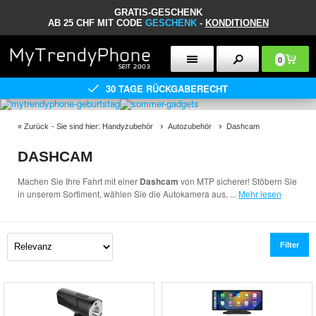
GRATIS-GESCHENK
AB 25 CHF MIT CODE
GESCHENK
-
KONDITIONEN
0
30 TAGE RÜCKGABERECHT
«
Zurück
- Sie sind hier:
Handyzubehör
Autozubehör
Dashcam
DASHCAM
Machen Sie Ihre Fahrt mit einer
Dashcam
von MTP sicherer! Stöbern Sie
in unserem Sortiment, wählen Sie die Autokamera aus,
...
Mehr lesen
Filter