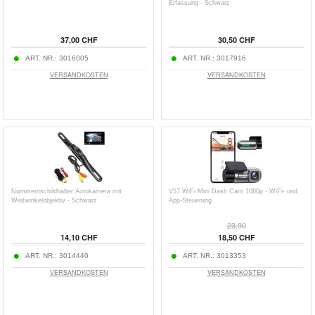
Erfassung - Schwarz
37,00 CHF
30,50 CHF
ART. NR.:
3016005
ART. NR.:
3017916
VERSANDKOSTEN
VERSANDKOSTEN
Nummernschildhalter Autokamera mit
V57 WiFi Mini Dash Cam 1080p - WiFi- und
Weitwinkelobjektiv - Schwarz
App-Steuerung
23,90
14,10 CHF
18,50 CHF
ART. NR.:
3014440
ART. NR.:
3013353
VERSANDKOSTEN
VERSANDKOSTEN