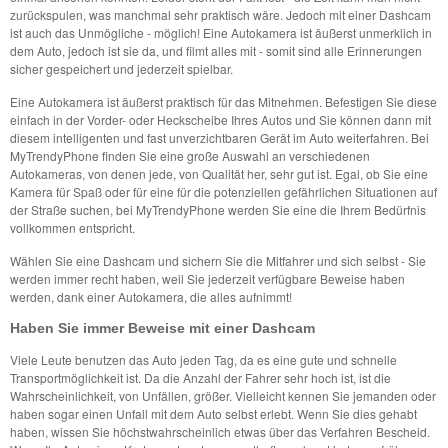
zurückspulen, was manchmal sehr praktisch wäre. Jedoch mit einer Dashcam
ist auch das Unmögliche - möglich! Eine Autokamera ist äußerst unmerklich in
dem Auto, jedoch ist sie da, und filmt alles mit - somit sind alle Erinnerungen
sicher gespeichert und jederzeit spielbar.
Eine Autokamera ist äußerst praktisch für das Mitnehmen. Befestigen Sie diese
einfach in der Vorder- oder Heckscheibe Ihres Autos und Sie können dann mit
diesem intelligenten und fast unverzichtbaren Gerät im Auto weiterfahren. Bei
MyTrendyPhone finden Sie eine große Auswahl an verschiedenen
Autokameras, von denen jede, von Qualität her, sehr gut ist. Egal, ob Sie eine
Kamera für Spaß oder für eine für die potenziellen gefährlichen Situationen auf
der Straße suchen, bei MyTrendyPhone werden Sie eine die Ihrem Bedürfnis
vollkommen entspricht.
Wählen Sie eine Dashcam und sichern Sie die Mitfahrer und sich selbst - Sie
werden immer recht haben, weil Sie jederzeit verfügbare Beweise haben
werden, dank einer Autokamera, die alles aufnimmt!
Haben Sie immer Beweise mit einer Dashcam
Viele Leute benutzen das Auto jeden Tag, da es eine gute und schnelle
Transportmöglichkeit ist. Da die Anzahl der Fahrer sehr hoch ist, ist die
Wahrscheinlichkeit, von Unfällen, größer. Vielleicht kennen Sie jemanden oder
haben sogar einen Unfall mit dem Auto selbst erlebt. Wenn Sie dies gehabt
haben, wissen Sie höchstwahrscheinlich etwas über das Verfahren Bescheid.