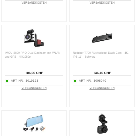
VERSANDKOSTEN
VERSANDKOSTEN
IMOU S800 PRO Dual-Dashcam mit WLAN
Redtiger T700 Rückspiegel Dash Cam - 4K,
und GPS - 4K/1080p
IPS 11" - Schwarz
106,90 CHF
136,40 CHF
ART. NR.:
3019123
ART. NR.:
3008049
VERSANDKOSTEN
VERSANDKOSTEN