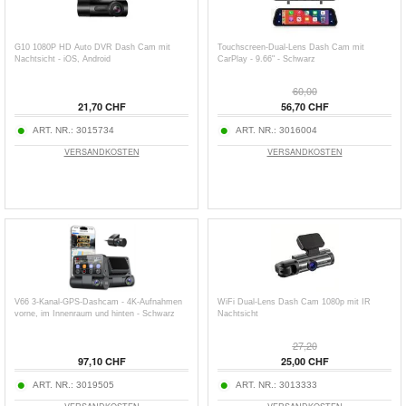
G10 1080P HD Auto DVR Dash Cam mit
Touchscreen-Dual-Lens Dash Cam mit
Nachtsicht - iOS, Android
CarPlay - 9.66" - Schwarz
60,00
21,70 CHF
56,70 CHF
ART. NR.:
3015734
ART. NR.:
3016004
VERSANDKOSTEN
VERSANDKOSTEN
V66 3-Kanal-GPS-Dashcam - 4K-Aufnahmen
WiFi Dual-Lens Dash Cam 1080p mit IR
vorne, im Innenraum und hinten - Schwarz
Nachtsicht
27,20
97,10 CHF
25,00 CHF
ART. NR.:
3019505
ART. NR.:
3013333