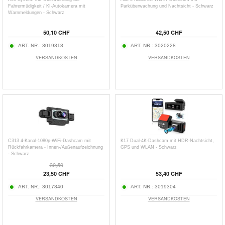
Fahrermüdigkeit / KI-Autokamera mit
Parküberwachung und Nachtsicht - Schwarz
Warnmeldungen - Schwarz
50,10 CHF
42,50 CHF
ART. NR.:
3019318
ART. NR.:
3020228
VERSANDKOSTEN
VERSANDKOSTEN
C313 4-Kanal-1080p-WiFi-Dashcam mit
K17 Dual-4K-Dashcam mit HDR-Nachtsicht,
Rückfahrkamera - Innen-/Außenaufzeichnung
GPS und WLAN - Schwarz
- Schwarz
30,50
23,50 CHF
53,40 CHF
ART. NR.:
3017840
ART. NR.:
3019304
VERSANDKOSTEN
VERSANDKOSTEN