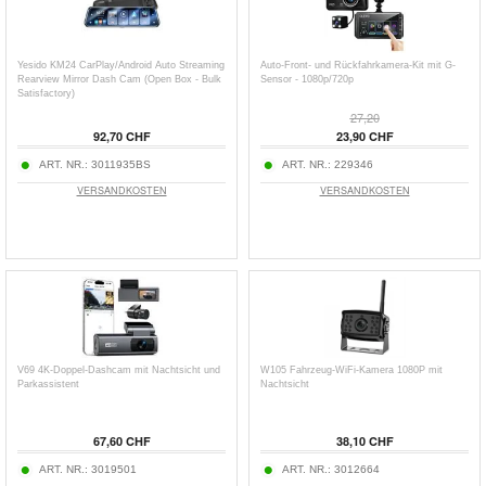
Yesido KM24 CarPlay/Android Auto Streaming
Auto-Front- und Rückfahrkamera-Kit mit G-
Rearview Mirror Dash Cam (Open Box - Bulk
Sensor - 1080p/720p
Satisfactory)
27,20
92,70 CHF
23,90 CHF
ART. NR.:
3011935BS
ART. NR.:
229346
VERSANDKOSTEN
VERSANDKOSTEN
V69 4K-Doppel-Dashcam mit Nachtsicht und
W105 Fahrzeug-WiFi-Kamera 1080P mit
Parkassistent
Nachtsicht
67,60 CHF
38,10 CHF
ART. NR.:
3019501
ART. NR.:
3012664