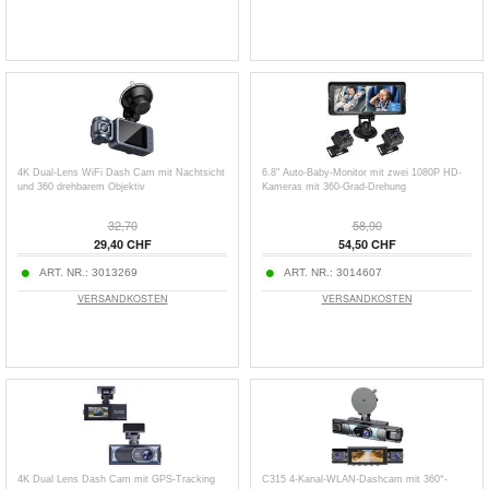
4K Dual-Lens WiFi Dash Cam mit Nachtsicht
6.8" Auto-Baby-Monitor mit zwei 1080P HD-
und 360 drehbarem Objektiv
Kameras mit 360-Grad-Drehung
32,70
58,90
29,40 CHF
54,50 CHF
ART. NR.:
3013269
ART. NR.:
3014607
VERSANDKOSTEN
VERSANDKOSTEN
4K Dual Lens Dash Cam mit GPS-Tracking
C315 4-Kanal-WLAN-Dashcam mit 360°-