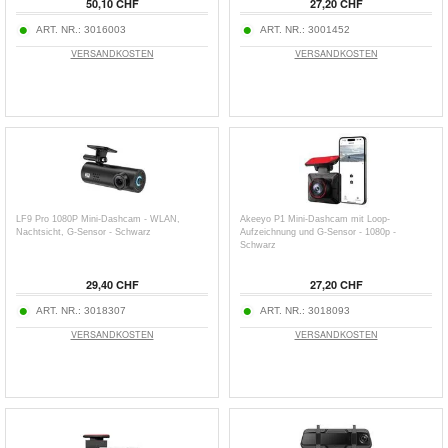
50,10 CHF
27,20 CHF
ART. NR.:
3016003
ART. NR.:
3001452
VERSANDKOSTEN
VERSANDKOSTEN
LF9 Pro 1080P Mini-Dashcam - WLAN,
Akeeyo P1 Mini-Dashcam mit Loop-
Nachtsicht, G-Sensor - Schwarz
Aufzeichnung und G-Sensor - 1080p -
Schwarz
29,40 CHF
27,20 CHF
ART. NR.:
3018307
ART. NR.:
3018093
VERSANDKOSTEN
VERSANDKOSTEN