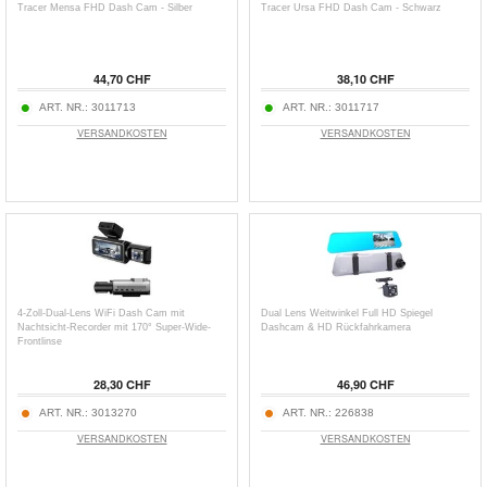
Tracer Mensa FHD Dash Cam - Silber
Tracer Ursa FHD Dash Cam - Schwarz
44,70 CHF
38,10 CHF
ART. NR.:
3011713
ART. NR.:
3011717
VERSANDKOSTEN
VERSANDKOSTEN
4-Zoll-Dual-Lens WiFi Dash Cam mit
Dual Lens Weitwinkel Full HD Spiegel
Nachtsicht-Recorder mit 170° Super-Wide-
Dashcam & HD Rückfahrkamera
Frontlinse
28,30 CHF
46,90 CHF
ART. NR.:
3013270
ART. NR.:
226838
VERSANDKOSTEN
VERSANDKOSTEN