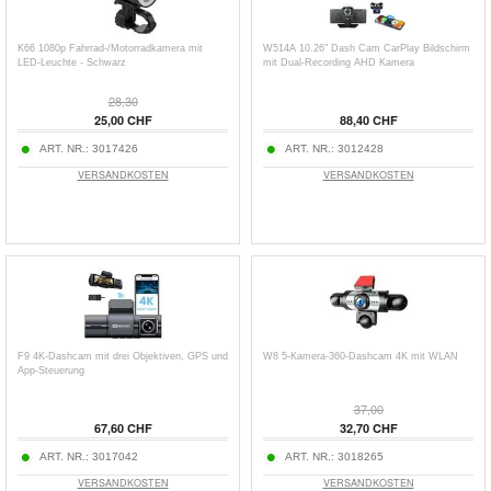
K66 1080p Fahrrad-/Motorradkamera mit
W514A 10.26" Dash Cam CarPlay Bildschirm
LED-Leuchte - Schwarz
mit Dual-Recording AHD Kamera
28,30
25,00 CHF
88,40 CHF
ART. NR.:
3017426
ART. NR.:
3012428
VERSANDKOSTEN
VERSANDKOSTEN
F9 4K-Dashcam mit drei Objektiven, GPS und
W8 5-Kamera-360-Dashcam 4K mit WLAN
App-Steuerung
37,00
67,60 CHF
32,70 CHF
ART. NR.:
3017042
ART. NR.:
3018265
VERSANDKOSTEN
VERSANDKOSTEN