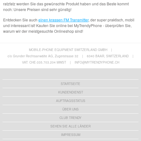
ratzfatz werden Sie das gewünschte Produkt haben und das Beste kommt
noch: Unsere Preisen sind sehr günstig!
Entdecken Sie auch
einen krassen FM Transmitter
, der super praktisch, mobil
und interessant ist! Kaufen Sie online bei MyTrendyPhone - überprüfen Sie,
warum wir der meistgesuchte Onlineshop sind!
MOBILE-PHONE EQUIPMENT SWITZERLAND GMBH
|
c/o Grunder Rechtsanwälte AG, Zugerstrasse 32
|
6340 BAAR, SWITZERLAND
|
VAT: CHE-335.703.204 MWST
|
INFO@MYTRENDYPHONE.CH
STARTSEITE
KUNDENDIENST
AUFTRAGSSTATUS
ÜBER UNS
CLUB TRENDY
SEHEN SIE ALLE LÄNDER
IMPRESSUM