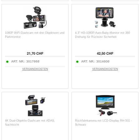
1080P WiFi-Dashcam mit drei Objektiven und
4.3" HD-1080P-Auto-Baby-Monitor mit 360
Parkmonitor
Drehung für Rücksitz Sicherheit
21,70 CHF
42,50 CHF
ART. NR.:
3017668
ART. NR.:
3014606
VERSANDKOSTEN
VERSANDKOSTEN
4K Dual-Objektiv-Dashcam mit ADAS,
Rückfahrkamera mit LCD-Display RH-501 -
Nachtsicht
Schwarz