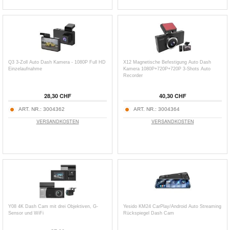
Q3 3-Zoll Auto Dash Kamera - 1080P Full HD
X12 Magnetische Befestigung Auto Dash
Einzelaufnahme
Kamera 1080P+720P+720P 3-Shots Auto
Recorder
28,30 CHF
40,30 CHF
ART. NR.:
3004362
ART. NR.:
3004364
VERSANDKOSTEN
VERSANDKOSTEN
Y08 4K Dash Cam mit drei Objektiven, G-
Yesido KM24 CarPlay/Android Auto Streaming
Sensor und WiFi
Rückspiegel Dash Cam