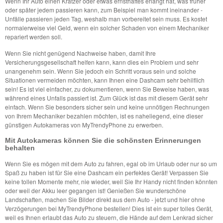
Wenn Ihr Auto einen Kratzer oder etwas ernsthaftes erlangt hat, was früher
oder später jedem passieren kann, zum Beispiel man kommt ineinander -
Unfälle passieren jeden Tag, weshalb man vorbereitet sein muss. Es kostet
normalerweise viel Geld, wenn ein solcher Schaden von einem Mechaniker
repariert werden soll.
Wenn Sie nicht genügend Nachweise haben, damit Ihre
Versicherungsgesellschaft helfen kann, kann dies ein Problem und sehr
unangenehm sein. Wenn Sie jedoch ein Schritt voraus sein und solche
Situationen vermeiden möchten, kann Ihnen eine Dashcam sehr behilflich
sein! Es ist viel einfacher, zu dokumentieren, wenn Sie Beweise haben, was
während eines Unfalls passiert ist. Zum Glück ist das mit diesem Gerät sehr
einfach. Wenn Sie besonders sicher sein und keine unnötigen Rechnungen
von Ihrem Mechaniker bezahlen möchten, ist es naheliegend, eine dieser
günstigen Autokameras von MyTrendyPhone zu erwerben.
Mit Autokameras können Sie die schönsten Erinnerungen
behalten
Wenn Sie es mögen mit dem Auto zu fahren, egal ob im Urlaub oder nur so um
Spaß zu haben ist für Sie eine Dashcam ein perfektes Gerät! Verpassen Sie
keine tollen Momente mehr, nie wieder, weil Sie Ihr Handy nicht finden könnten
oder weil der Akku leer gegangen ist! Genießen Sie wunderschöne
Landschaften, machen Sie Bilder direkt aus dem Auto - jetzt und hier ohne
Verzögerungen bei MyTrendyPhone bestellen! Dies ist ein super tolles Gerät,
weil es Ihnen erlaubt das Auto zu steuern, die Hände auf dem Lenkrad sicher