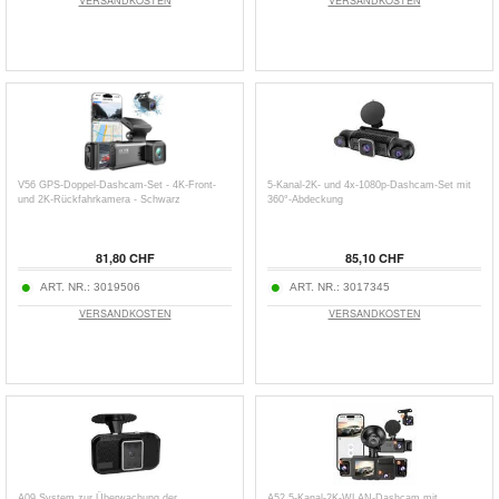
VERSANDKOSTEN
VERSANDKOSTEN
V56 GPS-Doppel-Dashcam-Set - 4K-Front-
5-Kanal-2K- und 4x-1080p-Dashcam-Set mit
und 2K-Rückfahrkamera - Schwarz
360°-Abdeckung
81,80 CHF
85,10 CHF
ART. NR.:
3019506
ART. NR.:
3017345
VERSANDKOSTEN
VERSANDKOSTEN
A09 System zur Überwachung der
A52 5-Kanal-2K-WLAN-Dashcam mit