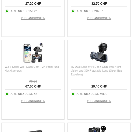
27,20 CHF
32,70 CHF
ART. NR.:
3015672
ART. NR.:
3020257
VERSANDKOSTEN
VERSANDKOSTEN
W3 4-Kanal WiFi Dash Cam - 2K Front- und
4K Dual-Lens WiFi Dash Cam with Night-
Heckkameras
Vision and 360 Rotatable Lens (Open Box -
Excellent)
70,90
67,60 CHF
29,40 CHF
ART. NR.:
3013262
ART. NR.:
3013269OB
VERSANDKOSTEN
VERSANDKOSTEN