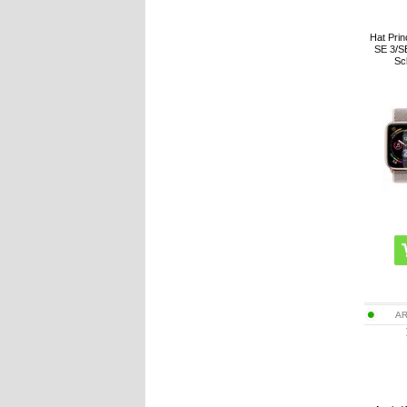
Hat Pri
SE 3/SE
Sc
AR