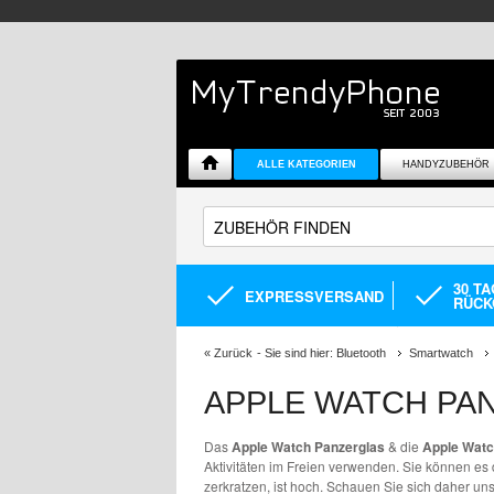
ALLE KATEGORIEN
HANDYZUBEHÖR
30 T
EXPRESSVERSAND
RÜCK
«
Zurück
- Sie sind hier:
Bluetooth
Smartwatch
APPLE WATCH PA
Das
Apple Watch Panzerglas
& die
Apple Watc
Aktivitäten im Freien verwenden. Sie können es 
zerkratzen, ist hoch. Schauen Sie sich daher u