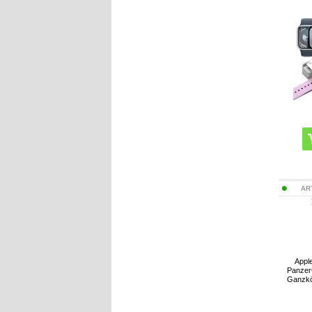
AR
Appl
PanzerG
Ganzkö