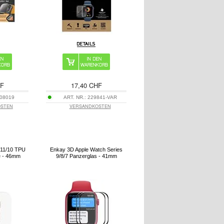
HF
17,40 CHF
08019
ART. NR.:
229841-VAR
OSTEN
VERSANDKOSTEN
 11/10 TPU
Enkay 3D Apple Watch Series
e - 46mm
9/8/7 Panzerglas - 41mm