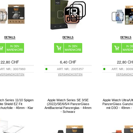
22,80 CHF
6,40 CHF
22,80 C
ART. NR.:
3007960
ART. NR.:
2005357
ART. NR.:
3009
VERSANDKOSTEN
VERSANDKOSTEN
VERSANDK
ch Series 11/10 Spigen
Apple Watch Series SE 3/SE
Apple Watch Ultra/Ult
lite Shield EZ Fit
(2022)/SE/6/5/4 PanzerGlass
PanzerGlass Ganzkö
hutzfolie - 46mm - Klar
AntiBacterial Panzerglas - 44mm
mit D3O - 49mm -
- Schwarz