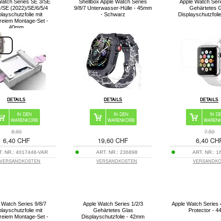
Watch Series SE 3/SE
Shellbox Apple Watch Series
Apple Watch Seri
)/SE (2022)/SE/6/5/4
9/8/7 Unterwasser-Hülle - 45mm
Gehärtetes 
layschutzfolie mit
- Schwarz
Displayschutzfoli
reiem Montage-Set -
40mm
8,60
7,50
6,40 CHF
19,60 CHF
6,40 CH
T. NR.:
4017448-VAR
ART. NR.:
236898
ART. NR.:
1
VERSANDKOSTEN
VERSANDKOSTEN
VERSANDK
 Watch Series 9/8/7
Apple Watch Series 1/2/3
Apple Watch Series 
layschutzfolie mit
Gehärtetes Glas
Protector - 
reiem Montage-Set -
Displayschutzfolie - 42mm