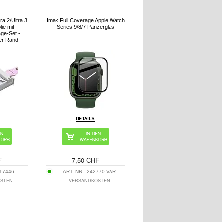
ra 2/Ultra 3
Imak Full Coverage Apple Watch
lie mit
Series 9/8/7 Panzerglas
age-Set -
er Rand
F
7,50 CHF
17446
ART. NR.:
242770-VAR
OSTEN
VERSANDKOSTEN