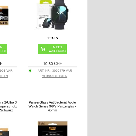
HF
10,80 CHF
903-VAR
ART. NR.:
3009479-VAR
OSTEN
VERSANDKOSTEN
ra 2/Ultra 3
PanzerGlass AntiBacterial Apple
rperschutz
Watch Series 9/8/7 Panzerglas -
 Schwarz
45mm