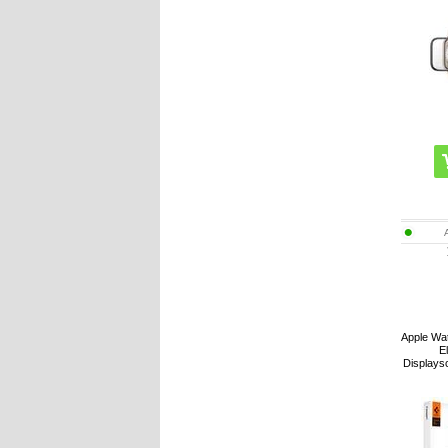
Apple Wat
E
Displaysc