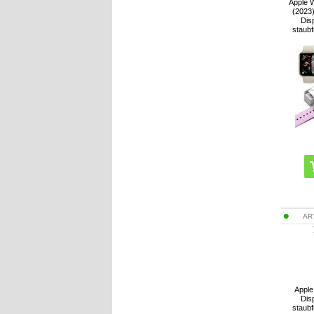
Apple 
(2023
Disp
staubf
AR
Apple
Disp
staubf