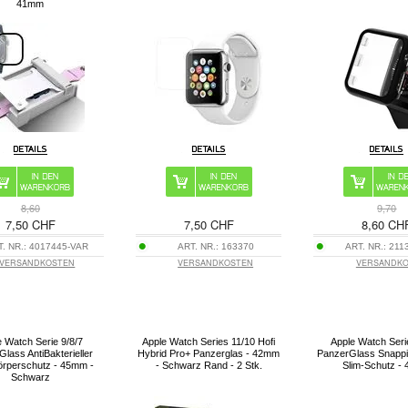
41mm
8,60
9,70
7,50 CHF
7,50 CHF
8,60 CH
T. NR.:
4017445-VAR
ART. NR.:
163370
ART. NR.:
211
VERSANDKOSTEN
VERSANDKOSTEN
VERSANDK
e Watch Serie 9/8/7
Apple Watch Series 11/10 Hofi
Apple Watch Seri
lass AntiBakterieller
Hybrid Pro+ Panzerglas - 42mm
PanzerGlass Snappi
rperschutz - 45mm -
- Schwarz Rand - 2 Stk.
Slim-Schutz -
Schwarz