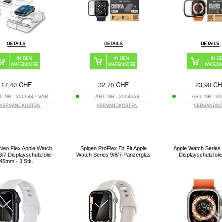
17,40 CHF
32,70 CHF
23,90 C
T. NR.:
3009447-VAR
ART. NR.:
2004324
ART. NR.:
30
VERSANDKOSTEN
VERSANDKOSTEN
VERSANDK
Neo Flex Apple Watch
Spigen ProFlex Ez Fit Apple
Apple Watch Series
8/7 Displayschutzfolie -
Watch Series 9/8/7 Panzerglas
Displayschutzfoli
45mm - 3 Stk.