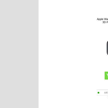
Apple Wa
3D P
AR