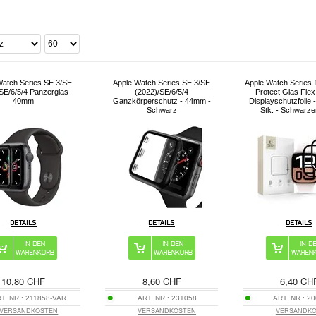
Watch Series SE 3/SE
Apple Watch Series SE 3/SE
Apple Watch Series 
SE/6/5/4 Panzerglas -
(2022)/SE/6/5/4
Protect Glas Flex
40mm
Ganzkörperschutz - 44mm -
Displayschutzfolie 
Schwarz
Stk. - Schwarz
10,80 CHF
8,60 CHF
6,40 CH
T. NR.:
211858-VAR
ART. NR.:
231058
ART. NR.:
20
VERSANDKOSTEN
VERSANDKOSTEN
VERSANDK