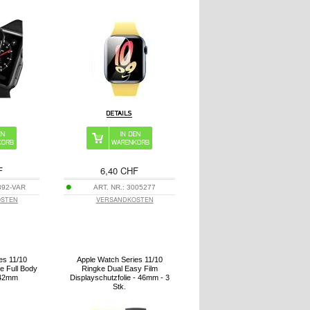
F
6,40 CHF
392-VAR
ART. NR.:
3005277
OSTEN
VERSANDKOSTEN
es 11/10
Apple Watch Series 11/10
e Full Body
Ringke Dual Easy Film
 42mm
Displayschutzfolie - 46mm - 3
Stk.