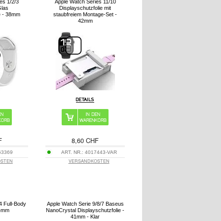
es 1/2/3
Apple Watch Series 11/10
Glas
Displayschutzfolie mit
e - 38mm
staubfreiem Montage-Set -
42mm
F
8,60 CHF
63369
ART. NR.:
4017443-VAR
OSTEN
VERSANDKOSTEN
4 Full-Body
Apple Watch Serie 9/8/7 Baseus
44mm
NanoCrystal Displayschutzfolie -
41mm - Klar