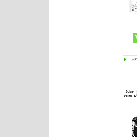
AR
Spigen 
Series 9/