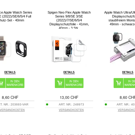
nce Apple Watch Series
Spigen Neo Flex Apple Watch
Apple Watch Ultra/Ult
 (2022)/SE/6/5/4 Full
Series 9/8/SE 3/SE
Displayschutzfo
hutz-Set - 40mm
(2022)/7/SE/6/5/4
staubfreiem Mont
Displayschutzfolie - 41mm,
49mm - schwarz
40mm - 3 Stk.
8,60 CHF
13,00 CHF
8,60 CH
T. NR.:
203693-VAR
ART. NR.:
248973
ART. NR.:
40
VERSANDKOSTEN
VERSANDKOSTEN
VERSANDK