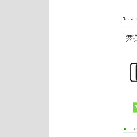
Apple 
(2022)/
AR