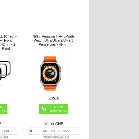
11/10 Tech-
Nillkin Amazing H+Pro Apple
+ Hybrid
Watch Ultra/Ultra 2/Ultra 3
- 42mm - 2
Panzerglas - 49mm
er Rand
F
13,00 CHF
07199
ART. NR.:
256355
OSTEN
VERSANDKOSTEN