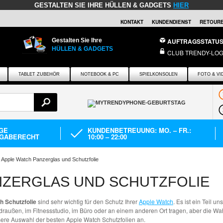
GESTALTEN SIE IHRE HÜLLEN & GADGETS
HIER
KONTAKT
KUNDENDIENST
RETOURE
Gestalten Sie Ihre
AUFTRAGSSTATU
HÜLLEN & GADGETS
CLUB TRENDY-LOG
TABLET ZUBEHÖR
NOTEBOOK & PC
SPIELKONSOLEN
FOTO & VI
AGE
KUNDENBETREUUNG: MO. – FR.:
GABERECHT
10:00 – 22:00
Apple Watch Panzerglas und Schutzfolie
NZERGLAS UND SCHUTZFOLIE
h Schutzfolie
sind sehr wichtig für den Schutz Ihrer
Apple Watch
. Es ist ein Teil u
draußen, im Fitnessstudio, im Büro oder an einem anderen Ort tragen, aber die Wah
nsere Auswahl der besten Apple Watch Schutzfolien an.