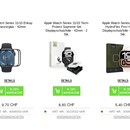
tch Series 11/10 Enkay
Apple Watch Series 11/10 Tech-
Apple Watch Series 
anzerglas - 42mm
Protect Supreme Set
HydroFlex Pro+ 
Displayschutzfolie - 42mm - 2
Displayschutzfolie 
Stk.
Stk.
9,70 CHF
8,60 CHF
5,40 CH
T. NR.:
4008053-VAR
ART. NR.:
3010532-VAR
ART. NR.:
3009
VERSANDKOSTEN
VERSANDKOSTEN
VERSANDK