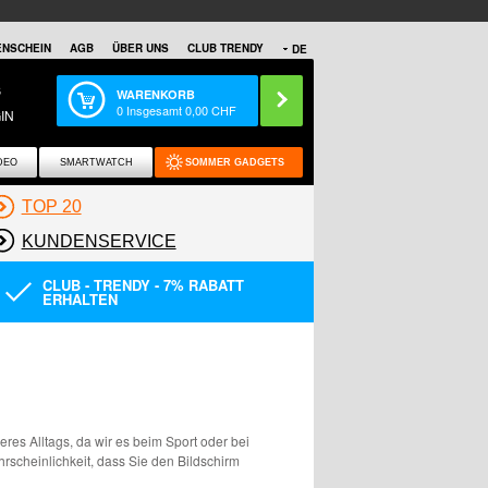
NSCHEIN
AGB
ÜBER UNS
CLUB TRENDY
DE
S
WARENKORB
0
Insgesamt
0,00
CHF
IN
DEO
SMARTWATCH
SOMMER GADGETS
TOP 20
KUNDENSERVICE
CLUB - TRENDY - 7% RABATT
ERHALTEN
nseres Alltags, da wir es beim Sport oder bei
rscheinlichkeit, dass Sie den Bildschirm