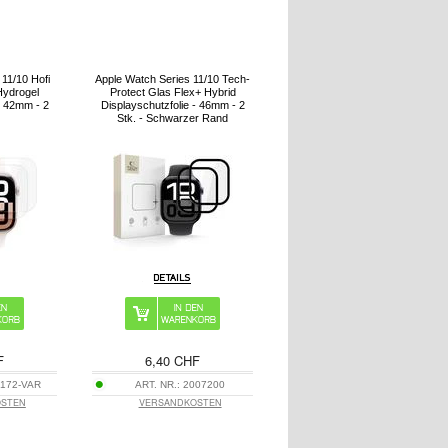
11/10 Hofi
Apple Watch Series 11/10 Tech-
Hydrogel
Protect Glas Flex+ Hybrid
- 42mm - 2
Displayschutzfolie - 46mm - 2
Stk. - Schwarzer Rand
F
6,40 CHF
172-VAR
ART. NR.:
2007200
OSTEN
VERSANDKOSTEN