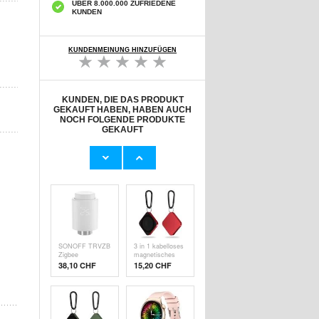
ÜBER 8.000.000 ZUFRIEDENE
KUNDEN
KUNDENMEINUNG HINZUFÜGEN
KUNDEN, DIE DAS PRODUKT
GEKAUFT HABEN, HABEN AUCH
NOCH FOLGENDE PRODUKTE
GEKAUFT
3 in 1 Wireless
Apple Watch
Magnetic
Lippa-Ladekabel -
Charger 15w
1m, 5W - Weiß
15,20 CHF
14,10 CHF
Schnellladegerät
für Apple Geräte
- Blau
SONOFF TRVZB
3 in 1 kabelloses
Zigbee
magnetisches
Thermostatisches
Ladegerät 15w
38,10 CHF
15,20 CHF
Heizkörperventil
Schnellladegerät
für effiziente
für Apple-Geräte
Heizungssteuerung
- Rot