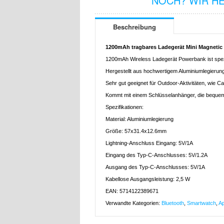
NOCH? WIR H
Beschreibung
1200mAh tragbares Ladegerät Mini Magnetic 
1200mAh Wireless Ladegerät Powerbank ist spezi
Hergestellt aus hochwertigem Aluminiumlegierung
Sehr gut geeignet für Outdoor-Aktivitäten, wie C
Kommt mit einem Schlüsselanhänger, die bequem
Spezifikationen:
Material: Aluminiumlegierung
Größe: 57x31.4x12.6mm
Lightning-Anschluss Eingang: 5V/1A
Eingang des Typ-C-Anschlusses: 5V/1.2A
Ausgang des Typ-C-Anschlusses: 5V/1A
Kabellose Ausgangsleistung: 2,5 W
EAN: 5714122389671
Verwandte Kategorien:
Bluetooth
,
Smartwatch
,
Ap