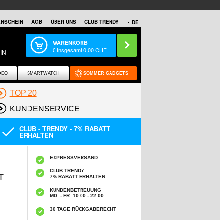
NSCHEIN
AGB
ÜBER UNS
CLUB TRENDY
DE
S
WARENKORB
0
Insgesamt
0,00
CHF
IN
DEO
SMARTWATCH
SOMMER GADGETS
TOP 20
KUNDENSERVICE
CLUB - TRENDY - 7% RABATT
ERHALTEN
EXPRESSVERSAND
CLUB TRENDY
T
7% RABATT ERHALTEN
KUNDENBETREUUNG
MO. - FR. 10:00 - 22:00
30 TAGE RÜCKGABERECHT