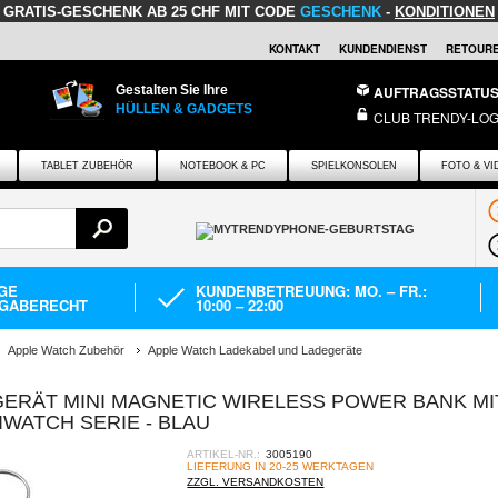
GRATIS-GESCHENK
AB 25 CHF MIT CODE
GESCHENK
-
KONDITIONEN
KONTAKT
KUNDENDIENST
RETOURE
Gestalten Sie Ihre
AUFTRAGSSTATU
HÜLLEN & GADGETS
CLUB TRENDY-LOG
TABLET ZUBEHÖR
NOTEBOOK & PC
SPIELKONSOLEN
FOTO & VI
AGE
KUNDENBETREUUNG: MO. – FR.:
GABERECHT
10:00 – 22:00
Apple Watch Zubehör
Apple Watch Ladekabel und Ladegeräte
ERÄT MINI MAGNETIC WIRELESS POWER BANK MI
WATCH SERIE - BLAU
ARTIKEL-NR.:
3005190
LIEFERUNG IN 20-25 WERKTAGEN
ZZGL. VERSANDKOSTEN