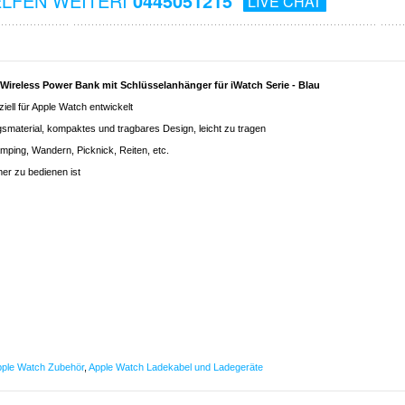
ELFEN WEITERI
0445051215
LIVE CHAT
Wireless Power Bank mit Schlüsselanhänger für iWatch Serie - Blau
ell für Apple Watch entwickelt
smaterial, kompaktes und tragbares Design, leicht zu tragen
amping, Wandern, Picknick, Reiten, etc.
er zu bedienen ist
ple Watch Zubehör
,
Apple Watch Ladekabel und Ladegeräte