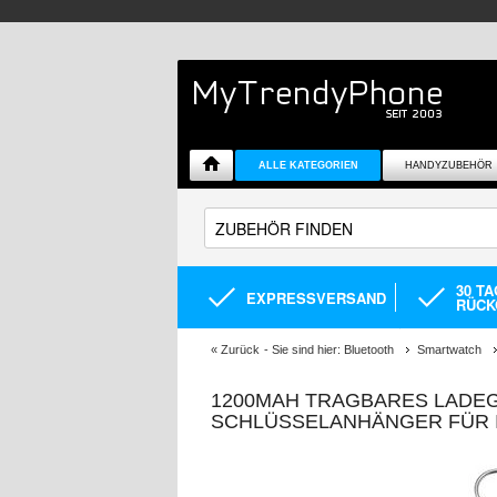
ALLE KATEGORIEN
HANDYZUBEHÖR
30 T
EXPRESSVERSAND
RÜCK
«
Zurück
- Sie sind hier:
Bluetooth
Smartwatch
1200MAH TRAGBARES LADEG
SCHLÜSSELANHÄNGER FÜR I