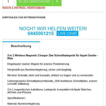
NOCH 2 ARTIKEL VERFÜGBAR
EMPFOHLEN VON MYTRENDYPHONE
NOCH? WIR HELFEN WEITERI
0445051215
LIVE CHAT
Beschreibung
3 in 1 Wireless Magnetic Charger 15w Schnellladegerät für Apple Geräte -
Blau
Eingebauter starker Magnet für präzise Positionierung
Hergestellt aus Aluminiumlegierung, sicher und langlebig
Mit einer Schnalle, klein und kompakt, einfach zu tragen und zu verwenden
Leistungsstarke Schnellladeschnittstelle, 15W drahtloses Schnellladen, extrem
schnelle Vollladung
3 in 1 magnetisches kabelloses Ladegerät, kompatibel mit Apple Watches,
AirPods und iPhones
Spezifikationen:
Material: Aluminiumlegierung