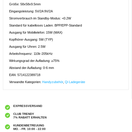
Größe: 58x58x9.5mm
Eingangsleistung: 5V/2A 9V/2A
Stromverbrauch im Standby-Modus: <0.2W
Standard für kabelloses Laden: BPP/EPP-Standard
Ausgang für Mobiltelefon: 15W (MAX)
Kopfhörer-Ausgang: 5W (TYP)
Ausgang für Uhren: 2.5W
Arbeitsfrequenz: 110k-205kHz
Wirkungsgrad der Aufladung: ≥75%
Abstand der Aufladung: 0-6 mm
EAN: 5714122389718
Verwandte Kategorien:
Handyzubehör
,
Qi Ladegeräte
EXPRESSVERSAND
CLUB TRENDY
7% RABATT ERHALTEN
KUNDENBETREUUNG
MO. - FR. 10:00 - 22:00