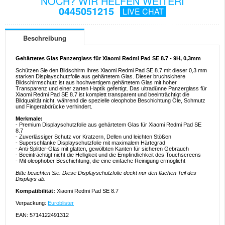
NOCH? WIR HELFEN WEITERI
0445051215
LIVE CHAT
Beschreibung
Gehärtetes Glas Panzerglass für Xiaomi Redmi Pad SE 8.7 - 9H, 0,3mm
Schützen Sie den Bildschirm Ihres Xiaomi Redmi Pad SE 8.7 mit dieser 0,3 mm
starken Displayschutzfolie aus gehärtetem Glas. Dieser bruchsichere
Bildschirmschutz ist aus hochwertigem gehärtetem Glas mit hoher
Transparenz und einer zarten Haptik gefertigt. Das ultradünne Panzerglass für
Xiaomi Redmi Pad SE 8.7 ist komplett transparent und beeinträchtigt die
Bildqualität nicht, während die spezielle oleophobe Beschichtung Öle, Schmutz
und Fingerabdrücke verhindert.
Merkmale:
- Premium Displayschutzfolie aus gehärtetem Glas für Xiaomi Redmi Pad SE
8.7
- Zuverlässiger Schutz vor Kratzern, Dellen und leichten Stößen
- Superschlanke Displayschutzfolie mit maximalem Härtegrad
- Anti-Splitter-Glas mit glatten, gewölbten Kanten für sicheren Gebrauch
- Beeinträchtigt nicht die Helligkeit und die Empfindlichkeit des Touchscreens
- Mit oleophober Beschichtung, die eine einfache Reinigung ermöglicht
Bitte beachten Sie: Diese Displayschutzfolie deckt nur den flachen Teil des
Displays ab.
Kompatibilität:
Xiaomi Redmi Pad SE 8.7
Verpackung:
Euroblister
EAN: 5714122491312