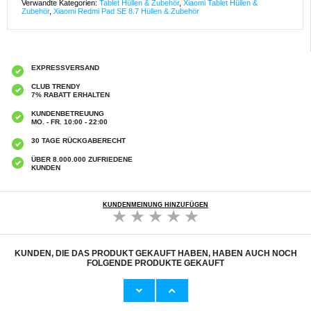
Verwandte Kategorien:
Tablet Hüllen & Zubehör
,
Xiaomi Tablet Hüllen &
Zubehör
,
Xiaomi Redmi Pad SE 8.7 Hüllen & Zubehör
EXPRESSVERSAND
CLUB TRENDY
7% RABATT ERHALTEN
KUNDENBETREUUNG
MO. - FR. 10:00 - 22:00
30 TAGE RÜCKGABERECHT
ÜBER 8.000.000 ZUFRIEDENE
KUNDEN
KUNDENMEINUNG HINZUFÜGEN
KUNDEN, DIE DAS PRODUKT GEKAUFT HABEN, HABEN AUCH NOCH
FOLGENDE PRODUKTE GEKAUFT
Xiaomi Redmi Pad SE 8.7 Kinder Tragen
Xiaomi Redmi Pad SE 8.7 Kinder Tragen
Stoßfest Hülle - Blau
Stoßfest Hülle - Hot Pink
13,00
CHF
16,30 CHF