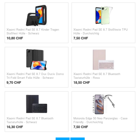
Xiaomi Redmi Pad SE 8.7 Kinder Tragen
Xiaomi Redmi Pad SE 8.7 Stoßfeste TPU
Stoßfest Hülle - Schwarz
Hülle - Durchsichtig
10,80
CHF
7,50 CHF
Xiaomi Redmi Pad SE 8.7 Dux Ducis Domo
Xiaomi Redmi Pad SE 8.7 Bluetooth
Tri-Fold Smart Folio Hülle - Schwarz
Tastaturhülle - Rosa
9,70
CHF
18,50
CHF
Xiaomi Redmi Pad SE 8.7 Bluetooth
Motorola Edge 50 Neo Panzerglas - Case
Tastaturhülle - Schwarz
Friendly - Durchsichtig
16,30
CHF
7,50 CHF