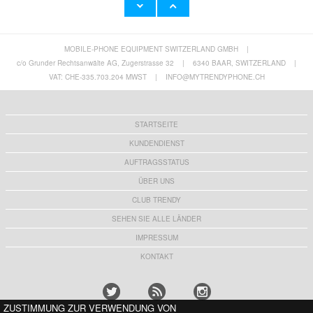
MOBILE-PHONE EQUIPMENT SWITZERLAND GMBH
|
Universal 4-Port Schnelles Aufladen USB-
Xiaomi Redmi Pad SE Kinder Tragen Stoßfest
Netzteil - 48W - Schwarz
Hülle - Blau
c/o Grunder Rechtsanwälte AG, Zugerstrasse 32
|
6340 BAAR, SWITZERLAND
|
10,10
CHF
19,60 CHF
VAT: CHE-335.703.204 MWST
|
INFO@MYTRENDYPHONE.CH
STARTSEITE
KUNDENDIENST
AUFTRAGSSTATUS
ÜBER UNS
CLUB TRENDY
SEHEN SIE ALLE LÄNDER
IMPRESSUM
KONTAKT
ZUSTIMMUNG ZUR VERWENDUNG VON