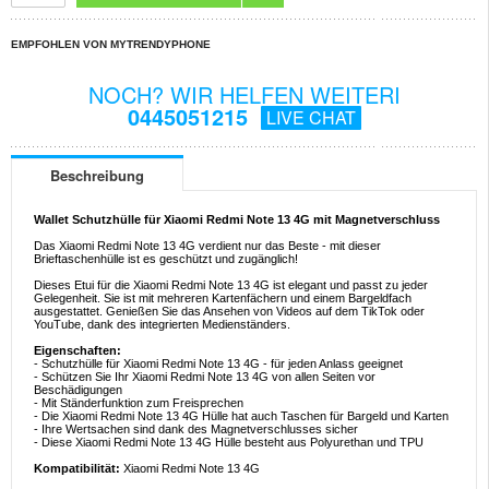
EMPFOHLEN VON MYTRENDYPHONE
NOCH? WIR HELFEN WEITERI
0445051215
LIVE CHAT
Beschreibung
Wallet Schutzhülle für Xiaomi Redmi Note 13 4G mit Magnetverschluss
Das Xiaomi Redmi Note 13 4G verdient nur das Beste - mit dieser
Brieftaschenhülle ist es geschützt und zugänglich!
Dieses Etui für die Xiaomi Redmi Note 13 4G ist elegant und passt zu jeder
Gelegenheit. Sie ist mit mehreren Kartenfächern und einem Bargeldfach
ausgestattet. Genießen Sie das Ansehen von Videos auf dem TikTok oder
YouTube, dank des integrierten Medienständers.
Eigenschaften:
- Schutzhülle für Xiaomi Redmi Note 13 4G - für jeden Anlass geeignet
- Schützen Sie Ihr Xiaomi Redmi Note 13 4G von allen Seiten vor
Beschädigungen
- Mit Ständerfunktion zum Freisprechen
- Die Xiaomi Redmi Note 13 4G Hülle hat auch Taschen für Bargeld und Karten
- Ihre Wertsachen sind dank des Magnetverschlusses sicher
- Diese Xiaomi Redmi Note 13 4G Hülle besteht aus Polyurethan und TPU
Kompatibilität:
Xiaomi Redmi Note 13 4G