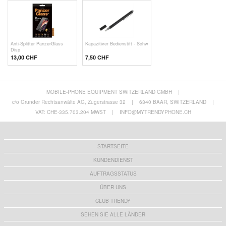
Anti-Splitter PanzerGlass
Kapazitiver Bedienstift - Schw
Disp
13,00 CHF
7,50 CHF
MOBILE-PHONE EQUIPMENT SWITZERLAND GMBH
|
c/o Grunder Rechtsanwälte AG, Zugerstrasse 32
|
6340 BAAR, SWITZERLAND
|
VAT: CHE-335.703.204 MWST
|
INFO@MYTRENDYPHONE.CH
STARTSEITE
KUNDENDIENST
AUFTRAGSSTATUS
ÜBER UNS
CLUB TRENDY
SEHEN SIE ALLE LÄNDER