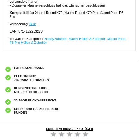
verwendete Karten
- Doppelter Magnetverschluss hält das Etui sicher geschlossen
Kompatibilität:
Xiaomi Redmi K70, Xiaomi Redmi K70 Pro, Xiaomi Poco F6
Pro
Verpackung:
Bulk
EAN: 5714122213273
Verwandte Kategorien:
Handyzubehör
,
Xiaomi Hüllen & Zubehör
,
Xiaomi Poco
F6 Pro Hüllen & Zubehör
EXPRESSVERSAND
CLUB TRENDY
7% RABATT ERHALTEN
KUNDENBETREUUNG
MO. - FR. 10:00 - 22:00
30 TAGE RÜCKGABERECHT
ÜBER 8.000.000 ZUFRIEDENE
KUNDEN
KUNDENMEINUNG HINZUFÜGEN