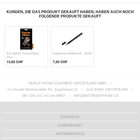
KUNDEN, DIE DAS PRODUKT GEKAUFT HABEN, HABEN AUCH NOCH
FOLGENDE PRODUKTE GEKAUFT
Anti-Splitter PanzerGlass
Kapazitiver Bedienstift - Schw
Disp
13,00 CHF
7,50 CHF
MOBILE-PHONE EQUIPMENT SWITZERLAND GMBH
|
c/o Grunder Rechtsanwälte AG, Zugerstrasse 32
|
6340 BAAR, SWITZERLAND
|
VAT: CHE-335.703.204 MWST
|
INFO@MYTRENDYPHONE.CH
STARTSEITE
KUNDENDIENST
AUFTRAGSSTATUS