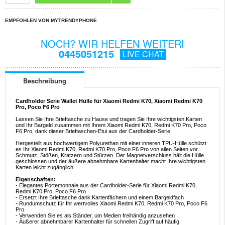
EMPFOHLEN VON MYTRENDYPHONE
NOCH? WIR HELFEN WEITERI
0445051215
LIVE CHAT
Beschreibung
Cardholder Serie Wallet Hülle für Xiaomi Redmi K70, Xiaomi Redmi K70
Pro, Poco F6 Pro
Lassen Sie Ihre Brieftasche zu Hause und tragen Sie Ihre wichtigsten Karten
und Ihr Bargeld zusammen mit Ihrem Xiaomi Redmi K70, Redmi K70 Pro, Poco
F6 Pro, dank dieser Brieftaschen-Etui aus der Cardholder-Serie!
Hergestellt aus hochwertigem Polyurethan mit einer inneren TPU-Hülle schützt
es Ihr Xiaomi Redmi K70, Redmi K70 Pro, Poco F6 Pro von allen Seiten vor
Schmutz, Stößen, Kratzern und Stürzen. Der Magnetverschluss hält die Hülle
geschlossen und der äußere abnehmbare Kartenhalter macht Ihre wichtigsten
Karten leicht zugänglich.
Eigenschaften:
- Elegantes Portemonnaie aus der Cardholder-Serie für Xiaomi Redmi K70,
Redmi K70 Pro, Poco F6 Pro
- Ersetzt Ihre Brieftasche dank Kartenfächern und einem Bargeldfach
- Rundumschutz für Ihr wertvolles Xiaomi Redmi K70, Redmi K70 Pro, Poco F6
Pro
- Verwenden Sie es als Ständer, um Medien freihändig anzusehen
- Äußerer abnehmbarer Kartenhalter für schnellen Zugriff auf häufig