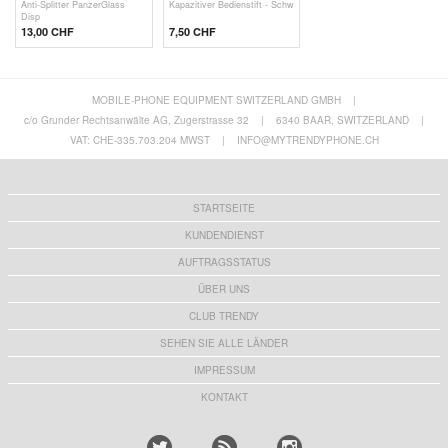
Anti-Splitter PanzerGlass
Kapazitiver Bedienstift - Schw
Disp
13,00 CHF
7,50 CHF
MOBILE-PHONE EQUIPMENT SWITZERLAND GMBH
|
c/o Grunder Rechtsanwälte AG, Zugerstrasse 32
|
6340 BAAR, SWITZERLAND
|
VAT: CHE-335.703.204 MWST
|
INFO@MYTRENDYPHONE.CH
STARTSEITE
KUNDENDIENST
AUFTRAGSSTATUS
ÜBER UNS
CLUB TRENDY
SEHEN SIE ALLE LÄNDER
IMPRESSUM
KONTAKT