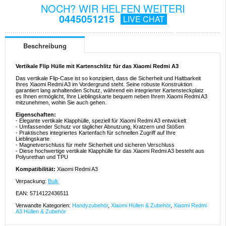
NOCH? WIR HELFEN WEITERI
0445051215
LIVE CHAT
Beschreibung
Vertikale Flip Hülle mit Kartenschlitz für das Xiaomi Redmi A3
Das vertikale Flip-Case ist so konzipiert, dass die Sicherheit und Haltbarkeit
Ihres Xiaomi Redmi A3 im Vordergrund steht. Seine robuste Konstruktion
garantiert lang anhaltenden Schutz, während ein integrierter Kartensteckplatz
es Ihnen ermöglicht, Ihre Lieblingskarte bequem neben Ihrem Xiaomi Redmi A3
mitzunehmen, wohin Sie auch gehen.
Eigenschaften:
- Elegante vertikale Klapphülle, speziell für Xiaomi Redmi A3 entwickelt
- Umfassender Schutz vor täglicher Abnutzung, Kratzern und Stößen
- Praktisches integriertes Kartenfach für schnellen Zugriff auf Ihre
Lieblingskarte
- Magnetverschluss für mehr Sicherheit und sicheren Verschluss
- Diese hochwertige vertikale Klapphülle für das Xiaomi Redmi A3 besteht aus
Polyurethan und TPU
Kompatibilität:
Xiaomi Redmi A3
Verpackung:
Bulk
EAN: 5714122436511
Verwandte Kategorien:
Handyzubehör
,
Xiaomi Hüllen & Zubehör
,
Xiaomi Redmi
A3 Hüllen & Zubehör