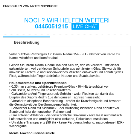
EMPFOHLEN VON MYTRENDYPHONE
NOCH? WIR HELFEN WEITERI
0445051215
LIVE CHAT
Beschreibung
Vollschutzfolie Panzerglas für Xiaomi Redmi 15a - 9H - Klarheit von Kante zu
Kante, wischfest und komfortabel
Geben Sie Ihrem Xiaomi Redmi 15a den Schutz, den es verdient - mit dieser
galvanisierten, voll verklebten Schutzfolie aus gehärtetem Glas. Sie wurde für
makellose Farbtreue und seidenweiches Wischen entwickelt und schützt jedes
Pixel, während sie Fingerabdrücke, Kratzer und Staub abweist.
Hauptmerkmale und Spezifikationen
- 0,33 mm starkes, gehärtetes Premium-Glas - 9H-Härte schützt vor
Schlüsseln, Münzen und Taschenkratzern
- Galvanisierte Anti-Fingerabdruck-Schicht - weist Flecken ab, damit das
Display des Xiaomi Redmi 15a den ganzen Tag frisch aussieht
- Verstärkte oleophobe Beschichtung - erhöht die Kratzfestigkeit und bewahrt
die Genauigkeit der Berührungsempfindlichkeit
- Schwarzer Rand mit Siebdruck - der vollflächig klebende Rand schützt vor
Staub und hebt den optischen Rahmen auf
- Blasenfreier Vollkleber - die fortschrittliche Silikonrückseite lässt automatisch
Luft entweichen und ermöglicht eine einfache, lückenlose Installation
- Ultraklare Transparenz (99 %) - keine Farbverschiebung, naturgetreue HDR-
Wiedergabe
Ideale Anwendungsbeispiele