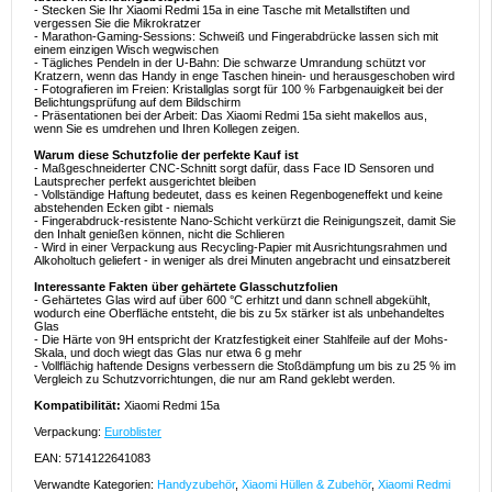
- Stecken Sie Ihr Xiaomi Redmi 15a in eine Tasche mit Metallstiften und
vergessen Sie die Mikrokratzer
- Marathon-Gaming-Sessions: Schweiß und Fingerabdrücke lassen sich mit
einem einzigen Wisch wegwischen
- Tägliches Pendeln in der U-Bahn: Die schwarze Umrandung schützt vor
Kratzern, wenn das Handy in enge Taschen hinein- und herausgeschoben wird
- Fotografieren im Freien: Kristallglas sorgt für 100 % Farbgenauigkeit bei der
Belichtungsprüfung auf dem Bildschirm
- Präsentationen bei der Arbeit: Das Xiaomi Redmi 15a sieht makellos aus,
wenn Sie es umdrehen und Ihren Kollegen zeigen.
Warum diese Schutzfolie der perfekte Kauf ist
- Maßgeschneiderter CNC-Schnitt sorgt dafür, dass Face ID Sensoren und
Lautsprecher perfekt ausgerichtet bleiben
- Vollständige Haftung bedeutet, dass es keinen Regenbogeneffekt und keine
abstehenden Ecken gibt - niemals
- Fingerabdruck-resistente Nano-Schicht verkürzt die Reinigungszeit, damit Sie
den Inhalt genießen können, nicht die Schlieren
- Wird in einer Verpackung aus Recycling-Papier mit Ausrichtungsrahmen und
Alkoholtuch geliefert - in weniger als drei Minuten angebracht und einsatzbereit
Interessante Fakten über gehärtete Glasschutzfolien
- Gehärtetes Glas wird auf über 600 °C erhitzt und dann schnell abgekühlt,
wodurch eine Oberfläche entsteht, die bis zu 5x stärker ist als unbehandeltes
Glas
- Die Härte von 9H entspricht der Kratzfestigkeit einer Stahlfeile auf der Mohs-
Skala, und doch wiegt das Glas nur etwa 6 g mehr
- Vollflächig haftende Designs verbessern die Stoßdämpfung um bis zu 25 % im
Vergleich zu Schutzvorrichtungen, die nur am Rand geklebt werden.
Kompatibilität:
Xiaomi Redmi 15a
Verpackung:
Euroblister
EAN: 5714122641083
Verwandte Kategorien:
Handyzubehör
,
Xiaomi Hüllen & Zubehör
,
Xiaomi Redmi