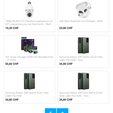
1080p-WLAN-PTZ-Überwachungskamera mit
Q38 Sport-Kopfhörer mit Ohrbügel - Weiß
E27-Lampenfassung und Nachtsicht - Weiß
15,20 CHF
23,90
CHF
G01 Smart Hexagon RGB-LED-Wandleuchten
Samsung Galaxy S26 Qialino Smart View
- 12 Stück
Leder Flip Hülle - Grün
55,60 CHF
34,80 CHF
Samsung Galaxy S26 Qialino Smart View
Samsung Galaxy S26 Ultra Qialino Smart
Leder Flip Hülle
View Leder Flip Hülle - Grün
34,80 CHF
34,80 CHF