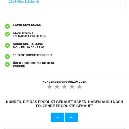
15a Hüllen & Zubehör
EXPRESSVERSAND
CLUB TRENDY
7% RABATT ERHALTEN
KUNDENBETREUUNG
MO. - FR. 10:00 - 22:00
30 TAGE RÜCKGABERECHT
ÜBER 8.000.000 ZUFRIEDENE
KUNDEN
KUNDENMEINUNG HINZUFÜGEN
KUNDEN, DIE DAS PRODUKT GEKAUFT HABEN, HABEN AUCH NOCH
FOLGENDE PRODUKTE GEKAUFT
Q1A 4-in-1-Adapter für CarPlay/Android Auto
V380 Solar-PTZ-Überwachungskamera für
mit AirPlay und MirrorLink - Orange / Bunt
den Außenbereich mit Vollfarb-Nachtsicht
23,90
CHF
65,40 CHF