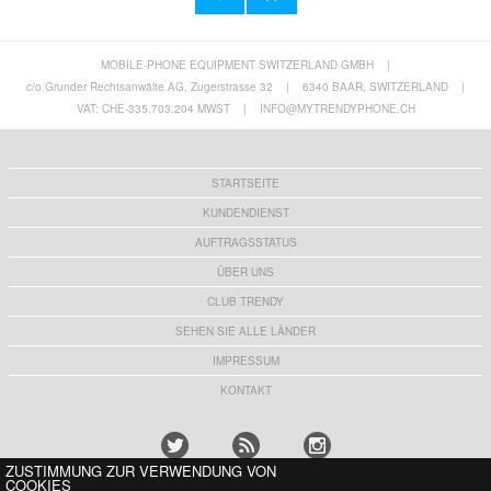
MOBILE-PHONE EQUIPMENT SWITZERLAND GMBH
|
Samsung Galaxy S26 Ultra Qialino Smart
Samsung Galaxy S26+ Qialino Smart View
View Leder Flip Hülle
Leder Flip Hülle
c/o Grunder Rechtsanwälte AG, Zugerstrasse 32
|
6340 BAAR, SWITZERLAND
|
34,80 CHF
33,80 CHF
VAT: CHE-335.703.204 MWST
|
INFO@MYTRENDYPHONE.CH
STARTSEITE
KUNDENDIENST
AUFTRAGSSTATUS
ÜBER UNS
CLUB TRENDY
SEHEN SIE ALLE LÄNDER
IMPRESSUM
KONTAKT
ZUSTIMMUNG ZUR VERWENDUNG VON
COOKIES