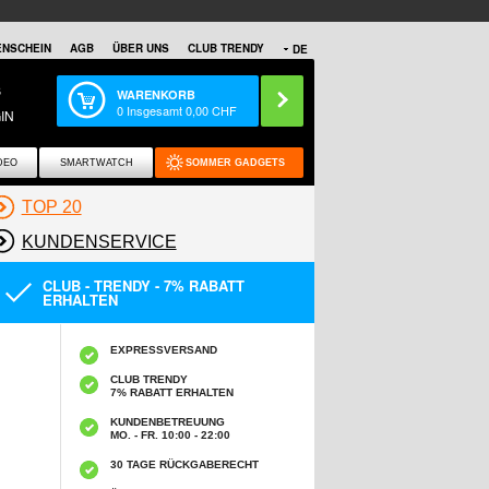
NSCHEIN
AGB
ÜBER UNS
CLUB TRENDY
DE
S
WARENKORB
0
Insgesamt
0,00
CHF
IN
DEO
SMARTWATCH
SOMMER GADGETS
TOP 20
KUNDENSERVICE
CLUB - TRENDY - 7% RABATT
ERHALTEN
EXPRESSVERSAND
CLUB TRENDY
7% RABATT ERHALTEN
KUNDENBETREUUNG
MO. - FR. 10:00 - 22:00
30 TAGE RÜCKGABERECHT