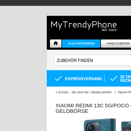
ALLE KATEGORIEN
HANDYZUBEHÖR
30 T
EXPRESSVERSAND
RÜCK
«
Zurück
- Sie sind hier:
Handyzubehör
Xiaomi H
XIAOMI REDMI 13C 5G/POCO
GELDBÖRSE