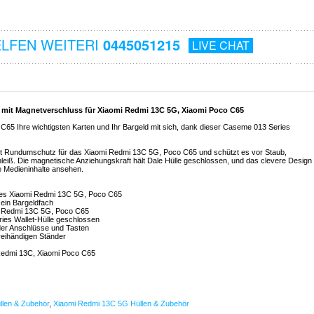
ELFEN WEITERI
0445051215
LIVE CHAT
 mit Magnetverschluss für Xiaomi Redmi 13C 5G, Xiaomi Poco C65
65 Ihre wichtigsten Karten und Ihr Bargeld mit sich, dank dieser Caseme 013 Series
et Rundumschutz für das Xiaomi Redmi 13C 5G, Poco C65 und schützt es vor Staub,
leiß. Die magnetische Anziehungskraft hält Dale Hülle geschlossen, und das clevere Design
e Medieninhalte ansehen.
olles Xiaomi Redmi 13C 5G, Poco C65
 ein Bargeldfach
i Redmi 13C 5G, Poco C65
ies Wallet-Hülle geschlossen
t der Anschlüsse und Tasten
freihändigen Ständer
Redmi 13C, Xiaomi Poco C65
llen & Zubehör
,
Xiaomi Redmi 13C 5G Hüllen & Zubehör