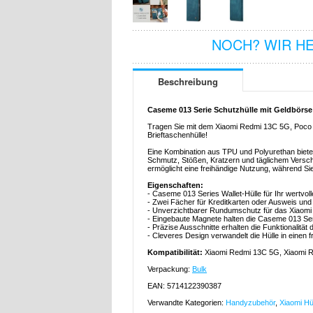
NOCH? WIR H
Beschreibung
Caseme 013 Serie Schutzhülle mit Geldbörse
Tragen Sie mit dem Xiaomi Redmi 13C 5G, Poco C
Brieftaschenhülle!
Eine Kombination aus TPU und Polyurethan biet
Schmutz, Stößen, Kratzern und täglichem Versch
ermöglicht eine freihändige Nutzung, während Si
Eigenschaften:
- Caseme 013 Series Wallet-Hülle für Ihr wertv
- Zwei Fächer für Kreditkarten oder Ausweis und
- Unverzichtbarer Rundumschutz für das Xiaom
- Eingebaute Magnete halten die Caseme 013 Ser
- Präzise Ausschnitte erhalten die Funktionalitä
- Cleveres Design verwandelt die Hülle in einen 
Kompatibilität:
Xiaomi Redmi 13C 5G, Xiaomi 
Verpackung:
Bulk
EAN: 5714122390387
Verwandte Kategorien:
Handyzubehör
,
Xiaomi Hü