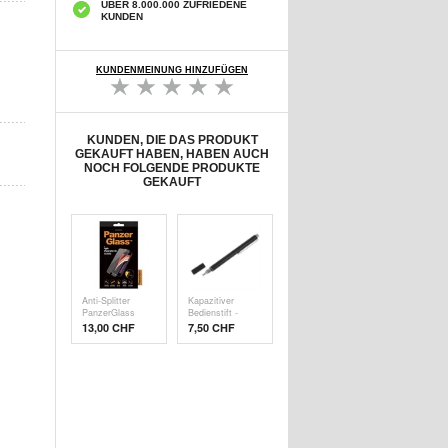
ÜBER 8.000.000 ZUFRIEDENE
KUNDEN
KUNDENMEINUNG HINZUFÜGEN
KUNDEN, DIE DAS PRODUKT
GEKAUFT HABEN, HABEN AUCH
NOCH FOLGENDE PRODUKTE
GEKAUFT
Anti-Splitter
Kapazitiver
PanzerGlass
Bedienstift -
Disp
Schw
13,00 CHF
7,50 CHF