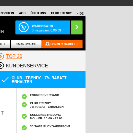
NSCHEIN
AGB
ÜBER UNS
CLUB TRENDY
DE
S
WARENKORB
0
Insgesamt
0,00
CHF
IN
DEO
SMARTWATCH
SOMMER GADGETS
TOP 20
KUNDENSERVICE
CLUB - TRENDY - 7% RABATT
ERHALTEN
EXPRESSVERSAND
CLUB TRENDY
7% RABATT ERHALTEN
IT
KUNDENBETREUUNG
MO. - FR. 10:00 - 22:00
30 TAGE RÜCKGABERECHT