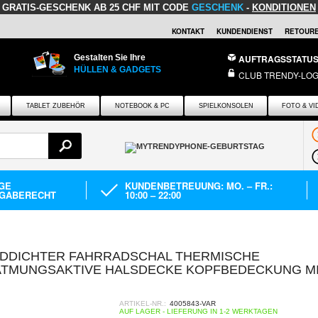
GRATIS-GESCHENK
AB 25 CHF MIT CODE
GESCHENK
-
KONDITIONEN
KONTAKT
KUNDENDIENST
RETOURE
Gestalten Sie Ihre
AUFTRAGSSTATU
HÜLLEN & GADGETS
CLUB TRENDY-LOG
TABLET ZUBEHÖR
NOTEBOOK & PC
SPIELKONSOLEN
FOTO & VI
AGE
KUNDENBETREUUNG: MO. – FR.:
GABERECHT
10:00 – 22:00
INDDICHTER FAHRRADSCHAL THERMISCHE
TMUNGSAKTIVE HALSDECKE KOPFBEDECKUNG M
ARTIKEL-NR.:
4005843-VAR
AUF LAGER - LIEFERUNG IN 1-2 WERKTAGEN