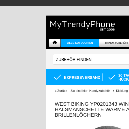
ALLE KATEGORIEN
HANDYZUBEHÖR
30 T
EXPRESSVERSAND
RÜCK
«
Zurück
- Sie sind hier:
Handyzubehör
Kleidung
WEST BIKING YP0201343 W
HALSMANSCHETTE WARME A
BRILLENLÖCHERN