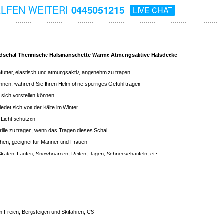
ELFEN WEITERI
0445051215
LIVE CHAT
dschal Thermische Halsmanschette Warme Atmungsaktive Halsdecke
utter, elastisch und atmungsaktiv, angenehm zu tragen
können, während Sie Ihren Helm ohne sperriges Gefühl tragen
 sich vorstellen können
iedet sich von der Kälte im Winter
-Licht schützen
rille zu tragen, wenn das Tragen dieses Schal
hen, geeignet für Männer und Frauen
 Skaten, Laufen, Snowboarden, Reiten, Jagen, Schneeschaufeln, etc.
m Freien, Bergsteigen und Skifahren, CS