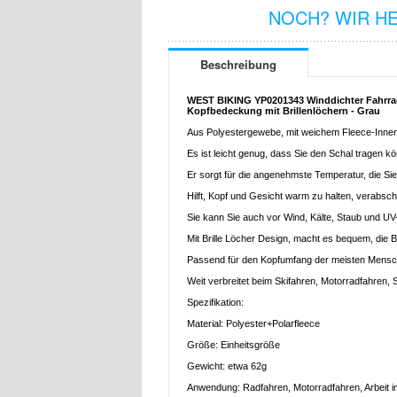
NOCH? WIR H
Beschreibung
WEST BIKING YP0201343 Winddichter Fahrra
Kopfbedeckung mit Brillenlöchern - Grau
Aus Polyestergewebe, mit weichem Fleece-Innenf
Es ist leicht genug, dass Sie den Schal tragen 
Er sorgt für die angenehmste Temperatur, die Sie
Hilft, Kopf und Gesicht warm zu halten, verabsch
Sie kann Sie auch vor Wind, Kälte, Staub und UV
Mit Brille Löcher Design, macht es bequem, die B
Passend für den Kopfumfang der meisten Mensc
Weit verbreitet beim Skifahren, Motorradfahren,
Spezifikation:
Material: Polyester+Polarfleece
Größe: Einheitsgröße
Gewicht: etwa 62g
Anwendung: Radfahren, Motorradfahren, Arbeit i