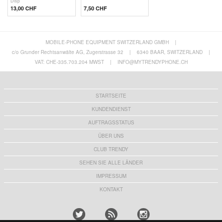
Disp
13,00 CHF
7,50 CHF
MOBILE-PHONE EQUIPMENT SWITZERLAND GMBH
|
c/o Grunder Rechtsanwälte AG, Zugerstrasse 32
|
6340 BAAR, SWITZERLAND
|
VAT: CHE-335.703.204 MWST
|
INFO@MYTRENDYPHONE.CH
STARTSEITE
KUNDENDIENST
AUFTRAGSSTATUS
ÜBER UNS
CLUB TRENDY
SEHEN SIE ALLE LÄNDER
IMPRESSUM
KONTAKT