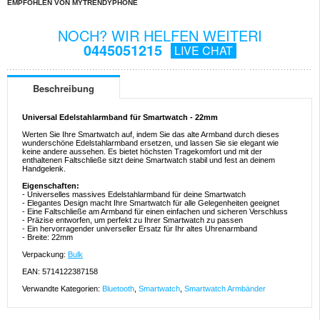
EMPFOHLEN VON MYTRENDYPHONE
NOCH? WIR HELFEN WEITERI
0445051215
LIVE CHAT
Beschreibung
Universal Edelstahlarmband für Smartwatch - 22mm
Werten Sie Ihre Smartwatch auf, indem Sie das alte Armband durch dieses
wunderschöne Edelstahlarmband ersetzen, und lassen Sie sie elegant wie
keine andere aussehen. Es bietet höchsten Tragekomfort und mit der
enthaltenen Faltschließe sitzt deine Smartwatch stabil und fest an deinem
Handgelenk.
Eigenschaften:
- Universelles massives Edelstahlarmband für deine Smartwatch
- Elegantes Design macht Ihre Smartwatch für alle Gelegenheiten geeignet
- Eine Faltschließe am Armband für einen einfachen und sicheren Verschluss
- Präzise entworfen, um perfekt zu Ihrer Smartwatch zu passen
- Ein hervorragender universeller Ersatz für Ihr altes Uhrenarmband
- Breite: 22mm
Verpackung:
Bulk
EAN: 5714122387158
Verwandte Kategorien:
Bluetooth
,
Smartwatch
,
Smartwatch Armbänder