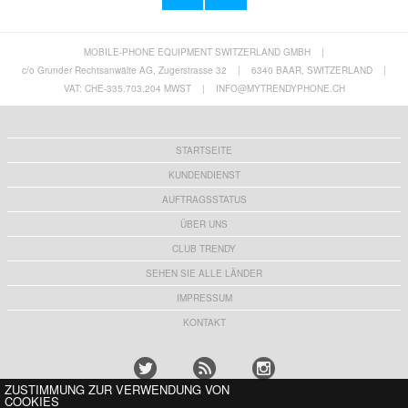
MOBILE-PHONE EQUIPMENT SWITZERLAND GMBH
|
Samsung Galaxy S26 Ultra Qialino Smart
Samsung Galaxy S26+ Qialino Smart View
View Leder Flip Hülle
Leder Flip Hülle
c/o Grunder Rechtsanwälte AG, Zugerstrasse 32
|
6340 BAAR, SWITZERLAND
|
34,80 CHF
33,80 CHF
VAT: CHE-335.703.204 MWST
|
INFO@MYTRENDYPHONE.CH
STARTSEITE
KUNDENDIENST
AUFTRAGSSTATUS
ÜBER UNS
CLUB TRENDY
SEHEN SIE ALLE LÄNDER
IMPRESSUM
KONTAKT
ZUSTIMMUNG ZUR VERWENDUNG VON
COOKIES