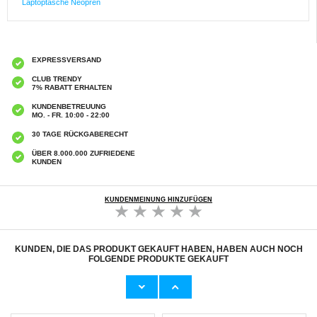
Laptoptasche Neopren
EXPRESSVERSAND
CLUB TRENDY
7% RABATT ERHALTEN
KUNDENBETREUUNG
MO. - FR. 10:00 - 22:00
30 TAGE RÜCKGABERECHT
ÜBER 8.000.000 ZUFRIEDENE
KUNDEN
KUNDENMEINUNG HINZUFÜGEN
KUNDEN, DIE DAS PRODUKT GEKAUFT HABEN, HABEN AUCH NOCH
FOLGENDE PRODUKTE GEKAUFT
Q1A 4-in-1-Adapter für CarPlay/Android Auto
V380 Solar-PTZ-Überwachungskamera für
mit AirPlay und MirrorLink - Orange / Bunt
den Außenbereich mit Vollfarb-Nachtsicht
23,90
CHF
65,40 CHF