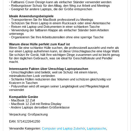
- Faltbares Cover-Design kann als einfacher Ständer verwendet werden
- Reibungsloser Schutz für den Alltag, den Weg zur Arbeit und Meetings
- Geeignet für andere Laptops, die der Größe entsprechen
Ideale Anwendungsbeispiele
- Transportieren Sie Ihr MacBook professionell zu Meetings
- Schützen Sie Ihren Laptop in einem Rucksack oder einer Aktentasche
- Reisen mit Laptop und Dokumenten in einer schlanken Tasche
- Verwendung der faltbaren Klappe als einfacher Ständer beim Arbeiten
unterwegs
- Organisieren Sie Ihre Arbeitsutensilien ohne eine sperrige Tasche
Warum diese Hülle perfekt zum Kauf ist
Wenn Sie eine schlanke Hülle suchen, die professionell aussieht und mehr als
nur einen Laptop aufnehmen kann, ist diese Umschlagtasche eine kluge Wahl.
Sie schützt Ihr Gerät, hält Ihre wichtigen Dinge zusammen und ist leicht genug
für den täglichen Gebrauch, was sie ideal für Geschäftsleute und Pendler
macht.
Interessante Fakten über Umschlag-Laptoptaschen
- Umschlaghüllen sind beliebt, weil sie Schutz mit einem klaren,
minimalistischen Look verbinden
- Schlanke Hüllen reduzieren das Volumen und schützen gleichzeitig vor
Kratzern in Taschen
- Polyurethan wird oft wegen seiner Langlebigkeit und Pflegeleichtigkeit
verwendet
Kompatible Geräte
- MacBook 12 Zoll
- MacBook 12 Zoll mit Retina-Display
- Andere Laptops derselben Größenklasse
Verpackung: Großpackung
EAN: 5714122641250
Verwandte Kategorien:
Computer und Laptop Zubehör
,
Laptoptasche
,