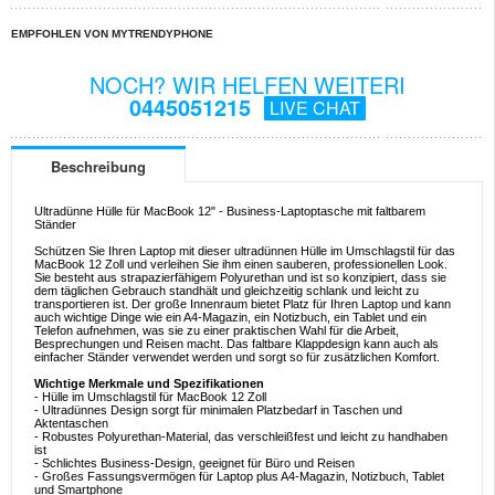
EMPFOHLEN VON MYTRENDYPHONE
NOCH? WIR HELFEN WEITERI
0445051215
LIVE CHAT
Beschreibung
Ultradünne Hülle für MacBook 12" - Business-Laptoptasche mit faltbarem
Ständer
Schützen Sie Ihren Laptop mit dieser ultradünnen Hülle im Umschlagstil für das
MacBook 12 Zoll und verleihen Sie ihm einen sauberen, professionellen Look.
Sie besteht aus strapazierfähigem Polyurethan und ist so konzipiert, dass sie
dem täglichen Gebrauch standhält und gleichzeitig schlank und leicht zu
transportieren ist. Der große Innenraum bietet Platz für Ihren Laptop und kann
auch wichtige Dinge wie ein A4-Magazin, ein Notizbuch, ein Tablet und ein
Telefon aufnehmen, was sie zu einer praktischen Wahl für die Arbeit,
Besprechungen und Reisen macht. Das faltbare Klappdesign kann auch als
einfacher Ständer verwendet werden und sorgt so für zusätzlichen Komfort.
Wichtige Merkmale und Spezifikationen
- Hülle im Umschlagstil für MacBook 12 Zoll
- Ultradünnes Design sorgt für minimalen Platzbedarf in Taschen und
Aktentaschen
- Robustes Polyurethan-Material, das verschleißfest und leicht zu handhaben
ist
- Schlichtes Business-Design, geeignet für Büro und Reisen
- Großes Fassungsvermögen für Laptop plus A4-Magazin, Notizbuch, Tablet
und Smartphone