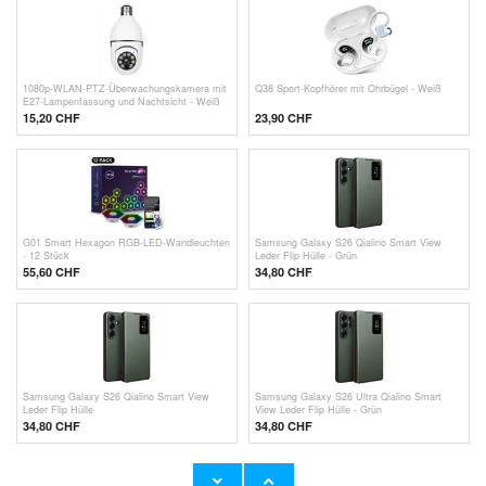
1080p-WLAN-PTZ-Überwachungskamera mit
Q38 Sport-Kopfhörer mit Ohrbügel - Weiß
E27-Lampenfassung und Nachtsicht - Weiß
15,20 CHF
23,90
CHF
G01 Smart Hexagon RGB-LED-Wandleuchten
Samsung Galaxy S26 Qialino Smart View
- 12 Stück
Leder Flip Hülle - Grün
55,60 CHF
34,80 CHF
Samsung Galaxy S26 Qialino Smart View
Samsung Galaxy S26 Ultra Qialino Smart
Leder Flip Hülle
View Leder Flip Hülle - Grün
34,80 CHF
34,80 CHF