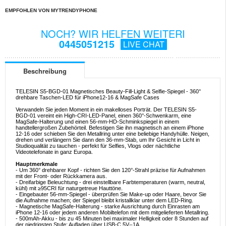
EMPFOHLEN VON MYTRENDYPHONE
NOCH? WIR HELFEN WEITERI
0445051215
LIVE CHAT
Beschreibung
TELESIN S5-BGD-01 Magnetisches Beauty-Fill-Light & Selfie-Spiegel - 360°
drehbare Taschen-LED für iPhone12-16 & MagSafe Cases
Verwandeln Sie jeden Moment in ein makelloses Porträt. Der TELESIN S5-
BGD-01 vereint ein High-CRI-LED-Panel, einen 360°-Schwenkarm, eine
MagSafe-Halterung und einen 56-mm-HD-Schminkspiegel in einem
handtellergroßen Zubehörteil. Befestigen Sie ihn magnetisch an einem iPhone
12-16 oder schieben Sie den Metallring unter eine beliebige Handyhülle. Neigen,
drehen und verlängern Sie dann den 36-mm-Stab, um Ihr Gesicht in Licht in
Studioqualität zu tauchen - perfekt für Selfies, Vlogs oder nächtliche
Videotelefonate in ganz Europa.
Hauptmerkmale
- Um 360° drehbarer Kopf - richten Sie den 120°-Strahl präzise für Aufnahmen
mit der Front- oder Rückkamera aus.
- Dreifarbige Beleuchtung - drei einstellbare Farbtemperaturen (warm, neutral,
kühl) mit ≥95CRI für naturgetreue Hauttöne.
- Eingebauter 56-mm-Spiegel - überprüfen Sie Make-up oder Haare, bevor Sie
die Aufnahme machen; der Spiegel bleibt kristallklar unter dem LED-Ring.
- Magnetische MagSafe-Halterung - starke Ausrichtung durch Einrasten am
iPhone 12-16 oder jedem anderen Mobiltelefon mit dem mitgelieferten Metallring.
- 500mAh-Akku - bis zu 45 Minuten bei maximaler Helligkeit oder 8 Stunden auf
der niedrigsten Stufe; Aufladen über USB-C 5V⎓1A.