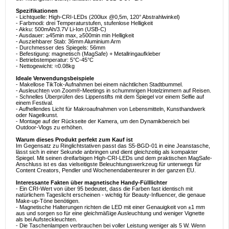
Spezifikationen
- Lichtquelle: High-CRI-LEDs (200lux @0,5m, 120° Abstrahlwinkel)
- Farbmodi: drei Temperaturstufen, stufenlose Helligkeit
- Akku: 500mAh/3.7V Li-Ion (USB-C)
- Ausdauer: ≥45min max, ≥500min min Helligkeit
- Ausziehbarer Stab: 36mm Aluminium Arm
- Durchmesser des Spiegels: 56mm
- Befestigung: magnetisch (MagSafe) + Metallringaufkleber
- Betriebstemperatur: 5°C-45°C
- Nettogewicht: ≈0.08kg
Ideale Verwendungsbeispiele
- Makellose TikTok-Aufnahmen bei einem nächtlichen Stadtbummel.
- Ausleuchten von Zoom®-Meetings in schummrigen Hotelzimmern auf Reisen.
- Schnelles Überprüfen des Lippenstifts mit dem Spiegel vor einem Selfie auf
einem Festival.
- Aufhellendes Licht für Makroaufnahmen von Lebensmitteln, Kunsthandwerk
oder Nagelkunst.
- Montage auf der Rückseite der Kamera, um den Dynamikbereich bei
Outdoor-Vlogs zu erhöhen.
Warum dieses Produkt perfekt zum Kauf ist
Im Gegensatz zu Ringlichtstativen passt das S5-BGD-01 in eine Jeanstasche,
lässt sich in einer Sekunde anbringen und dient gleichzeitig als kompakter
Spiegel. Mit seinen dreifarbigen High-CRI-LEDs und dem praktischen MagSafe-
Anschluss ist es das vielseitigste Beleuchtungswerkzeug für unterwegs für
Content Creators, Pendler und Wochenendabenteurer in der ganzen EU.
Interessante Fakten über magnetische Handy-Fülllichter
- Ein CRI-Wert von über 95 bedeutet, dass die Farben fast identisch mit
natürlichem Tageslicht erscheinen - wichtig für Beauty-Influencer, die genaue
Make-up-Töne benötigen.
- Magnetische Halterungen richten die LED mit einer Genauigkeit von ±1 mm
aus und sorgen so für eine gleichmäßige Ausleuchtung und weniger Vignette
als bei Aufsteckleuchten.
- Die Taschenlampen verbrauchen bei voller Leistung weniger als 5 W. Wenn