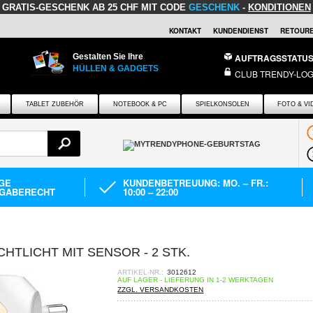
GRATIS-GESCHENK
AB 25 CHF MIT CODE
GESCHENK
-
KONDITIONEN
KONTAKT
KUNDENDIENST
RETOURE
Gestalten Sie Ihre
AUFTRAGSSTATU
HÜLLEN & GADGETS
CLUB TRENDY-LOG
TABLET ZUBEHÖR
NOTEBOOK & PC
SPIELKONSOLEN
FOTO & VI
AGE
KUNDENBETREUUNG: MO. – FR.:
GABERECHT
10:00 – 22:00
TLICHT MIT SENSOR - 2 STK.
ARTIKEL-NR.:
3012612
AUF LAGER - LIEFERUNG IN 1-2 WERKTAGEN
ZZGL. VERSANDKOSTEN