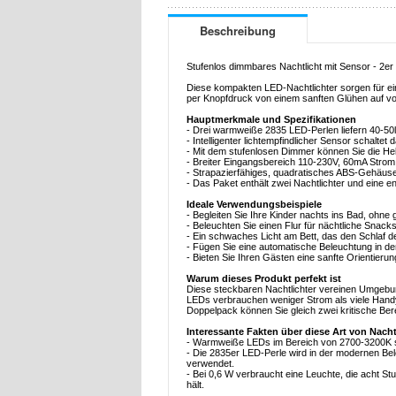
Beschreibung
Stufenlos dimmbares Nachtlicht mit Sensor - 2e
Diese kompakten LED-Nachtlichter sorgen für ein
per Knopfdruck von einem sanften Glühen auf volle
Hauptmerkmale und Spezifikationen
- Drei warmweiße 2835 LED-Perlen liefern 40-5
- Intelligenter lichtempfindlicher Sensor schaltet 
- Mit dem stufenlosen Dimmer können Sie die Hel
- Breiter Eingangsbereich 110-230V, 60mA Strom
- Strapazierfähiges, quadratisches ABS-Gehäuse
- Das Paket enthält zwei Nachtlichter und eine en
Ideale Verwendungsbeispiele
- Begleiten Sie Ihre Kinder nachts ins Bad, ohne 
- Beleuchten Sie einen Flur für nächtliche Snack
- Ein schwaches Licht am Bett, das den Schlaf de
- Fügen Sie eine automatische Beleuchtung in d
- Bieten Sie Ihren Gästen eine sanfte Orientie
Warum dieses Produkt perfekt ist
Diese steckbaren Nachtlichter vereinen Umgebungs
LEDs verbrauchen weniger Strom als viele Handy-
Doppelpack können Sie gleich zwei kritische Be
Interessante Fakten über diese Art von Nacht
- Warmweiße LEDs im Bereich von 2700-3200K sc
- Die 2835er LED-Perle wird in der modernen Be
verwendet.
- Bei 0,6 W verbraucht eine Leuchte, die acht St
hält.