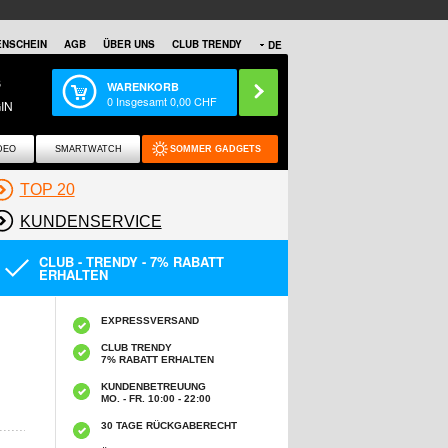
NSCHEIN
AGB
ÜBER UNS
CLUB TRENDY
DE
S
WARENKORB
0
Insgesamt
0,00
CHF
IN
DEO
SMARTWATCH
SOMMER GADGETS
TOP 20
KUNDENSERVICE
CLUB - TRENDY - 7% RABATT
ERHALTEN
EXPRESSVERSAND
CLUB TRENDY
7% RABATT ERHALTEN
KUNDENBETREUUNG
MO. - FR. 10:00 - 22:00
30 TAGE RÜCKGABERECHT