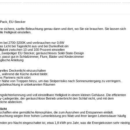
r Pack, EU-Stecker
e sichere, sanfte Beleuchtung genau dann und dort, wo Sie sie brauchen. Sie lassen sich
 Helligkeit einstellen.
0lm bei 2700-3200K und verbrauchen nur 0,6W
das Licht bei Tageslicht aus und bei Dunkelheit ein
ligkeit zwischen 10 und 100 Prozent einstellen
, zweipoliger EU-Stecker, geräuschloses Solid-State-Design
; passt gut in Schlafzimmer, Flure, Bäder und Kinderzimmer
glische Anleitung
grelles Deckenlicht einzuschalten
s, während die Küche dunkel bleibt
s Partners nicht stört
er Nähe von Treppen hinzu, um das Stolperrisiko nach Sonnenuntergang zu verringern.
rungsbeleuchtung in unbekannten Räumen
lichterkennung und voll einstellbare Helligkeit in einem kleinen Gehäuse. Die effizienten
Ladegeräte, der geräuschlose Betrieb unterbricht den Schlaf nicht, und mit dem
reiche abdecken.
licht
haffen eine gemütliche Atmosphäre, die zum Ausruhen und Entspannen einlädt.
leuchtung wegen ihrer hohen Lumenleistung pro Watt und ihrer langen Lebensdauer häufig
unden pro Nacht eingeschaltet ist, etwa 1,8 kWh pro Jahr, was die Energiekosten sehr niedrig