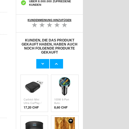
ÜBER 8.000.000 ZUFRIEDENE
KUNDEN
KUNDENMEINUNG HINZUFÜGEN
KUNDEN, DIE DAS PRODUKT
GEKAUFT HABEN, HABEN AUCH
NOCH FOLGENDE PRODUKTE
GEKAUFT
Wiederaufladbare
Universal 4-Port
RGB-Glühbirne
Schnelles
mit
Aufladen USB-
10,80 CHF
10,10
CHF
Fernbedienung
Netzteil - 48W -
und Zeitschaltuhr
Schwarz
Carlinkit Mini
100W 6-Port
Ultra CarPlay /
Auto-
Android Auto
Schnellladegerät
17,20
CHF
8,60 CHF
Funkadapter
PD/QC3.0 - 2x
USB-C, 4x USB-
A - Schwarz