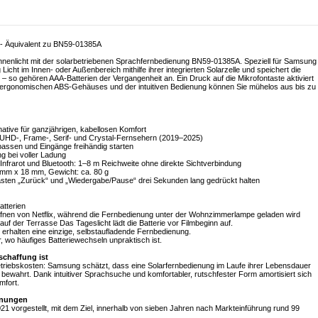
 - Äquivalent zu BN59-01385A
onnenlicht mit der solarbetriebenen Sprachfernbedienung BN59-01385A. Speziell für Samsung
icht im Innen- oder Außenbereich mithilfe ihrer integrierten Solarzelle und speichert die
– so gehören AAA-Batterien der Vergangenheit an. Ein Druck auf die Mikrofontaste aktiviert
ergonomischen ABS-Gehäuses und der intuitiven Bedienung können Sie mühelos aus bis zu
ative für ganzjährigen, kabellosen Komfort
, UHD-, Frame-, Serif- und Crystal-Fernsehern (2019–2025)
assen und Eingänge freihändig starten
g bei voller Ladung
Infrarot und Bluetooth: 1–8 m Reichweite ohne direkte Sichtverbindung
mm x 18 mm, Gewicht: ca. 80 g
asten „Zurück“ und „Wiedergabe/Pause“ drei Sekunden lang gedrückt halten
tterien
fnen von Netflix, während die Fernbedienung unter der Wohnzimmerlampe geladen wird
uf der Terrasse Das Tageslicht lädt die Batterie vor Filmbeginn auf.
erhalten eine einzige, selbstaufladende Fernbedienung.
, wo häufiges Batteriewechseln unpraktisch ist.
schaffung ist
Betriebskosten: Samsung schätzt, dass eine Solarfernbedienung im Laufe ihrer Lebensdauer
bewahrt. Dank intuitiver Sprachsuche und komfortabler, rutschfester Form amortisiert sich
mfort.
enungen
1 vorgestellt, mit dem Ziel, innerhalb von sieben Jahren nach Markteinführung rund 99