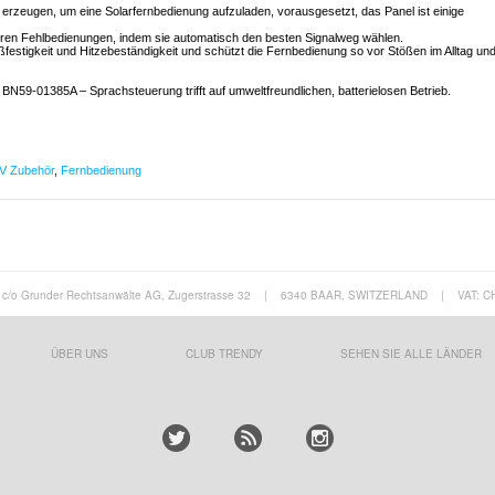
rzeugen, um eine Solarfernbedienung aufzuladen, vorausgesetzt, das Panel ist einige
eren Fehlbedienungen, indem sie automatisch den besten Signalweg wählen.
toßfestigkeit und Hitzebeständigkeit und schützt die Fernbedienung so vor Stößen im Alltag un
BN59-01385A – Sprachsteuerung trifft auf umweltfreundlichen, batterielosen Betrieb.
V Zubehör
,
Fernbedienung
c/o Grunder Rechtsanwälte AG, Zugerstrasse 32
|
6340 BAAR, SWITZERLAND
|
VAT: C
ÜBER UNS
CLUB TRENDY
SEHEN SIE ALLE LÄNDER