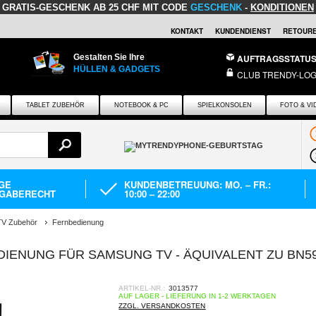
GRATIS-GESCHENK
AB 25 CHF MIT CODE
GESCHENK
-
KONDITIONEN
KONTAKT
KUNDENDIENST
RETOURE
Gestalten Sie Ihre
AUFTRAGSSTATU
HÜLLEN & GADGETS
CLUB TRENDY-LOG
TABLET ZUBEHÖR
NOTEBOOK & PC
SPIELKONSOLEN
FOTO & VI
AGE
KUNDENBETREUUNG: MO. – FR.:
GABERECHT
10:00 – 22:00
TV Zubehör
Fernbedienung
IENUNG FÜR SAMSUNG TV - ÄQUIVALENT ZU BN59
ARTIKEL-NR.:
3013577
AUF LAGER - LIEFERUNG IN 1-2 WERKTAGEN
ZZGL. VERSANDKOSTEN