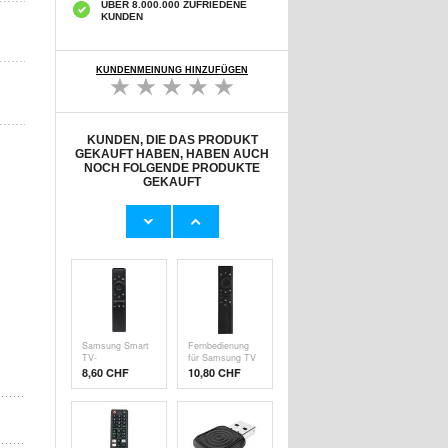
ÜBER 8.000.000 ZUFRIEDENE
KUNDEN
KUNDENMEINUNG HINZUFÜGEN
KUNDEN, DIE DAS PRODUKT
GEKAUFT HABEN, HABEN AUCH
NOCH FOLGENDE PRODUKTE
GEKAUFT
Ersatzfernbedienung
Liquid Glass
für Samsung TV
Universeller
- Äquivalent zu
Nano-
9,70 CHF
7,50 CHF
BN59-01380A -
Bildschirmschutz
Schwarz
- Ultraklar und
fingerabdruckfreundlich
Samsung Smart
Fernbedienung
TV-
für Samsung TV
Fernbedienung -
- Äquivalent zu
8,60 CHF
10,80 CHF
Äquivalent zu
BN59-01385A
BN59-
01312A/B/F