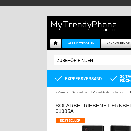
ALLE KATEGORIEN
HANDYZUBEHÖR
30 T
EXPRESSVERSAND
RÜCK
«
Zurück
- Sie sind hier:
TV- und Audio-Zubehör
SOLARBETRIEBENE FERNBED
01385A