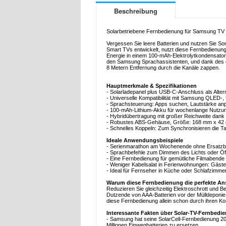
Beschreibung
Solarbetriebene Fernbedienung für Samsung TV
Vergessen Sie leere Batterien und nutzen Sie S
Smart TVs entwickelt, nutzt diese Fernbedienung L
Energie in einem 100-mAh-Elektrolytkondensator 
den Samsung Sprachassistenten, und dank des 
8 Metern Entfernung durch die Kanäle zappen.
Hauptmerkmale & Spezifikationen
- Solarladepanel plus USB-C-Anschluss als Altern
- Universelle Kompatibilität mit Samsung QLED-
- Sprachsteuerung: Apps suchen, Lautstärke anp
- 100-mAh-Lithium-Akku für wochenlange Nutzun
- Hybridübertragung mit großer Reichweite dank 
- Robustes ABS-Gehäuse, Größe: 168 mm x 42 
- Schnelles Koppeln: Zum Synchronisieren die T
Ideale Anwendungsbeispiele
- Serienmarathon am Wochenende ohne Ersatzba
- Sprachbefehle zum Dimmen des Lichts oder Öf
- Eine Fernbedienung für gemütliche Filmabende a
- Weniger Kabelsalat in Ferienwohnungen: Gäste 
- Ideal für Fernseher in Küche oder Schlafzimmer
Warum diese Fernbedienung die perfekte An
Reduzieren Sie gleichzeitig Elektroschrott und 
Dutzende von AAA-Batterien vor der Mülldeponie 
diese Fernbedienung allein schon durch ihren Ko
Interessante Fakten über Solar-TV-Fernbedi
- Samsung hat seine SolarCell-Fernbedienung 202
Millionen Einwegbatterien zu ersetzen.