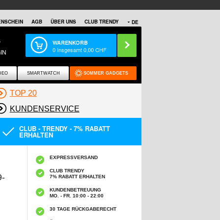
NSCHEIN
AGB
ÜBER UNS
CLUB TRENDY
DE
S
WARENKORB
0
Insgesamt
0,00
CHF
IN
DEO
SMARTWATCH
SOMMER GADGETS
TOP 20
KUNDENSERVICE
CLUB - TRENDY - 7% RABATT
ERHALTEN
EXPRESSVERSAND
CLUB TRENDY
-
7% RABATT ERHALTEN
KUNDENBETREUUNG
MO. - FR. 10:00 - 22:00
30 TAGE RÜCKGABERECHT