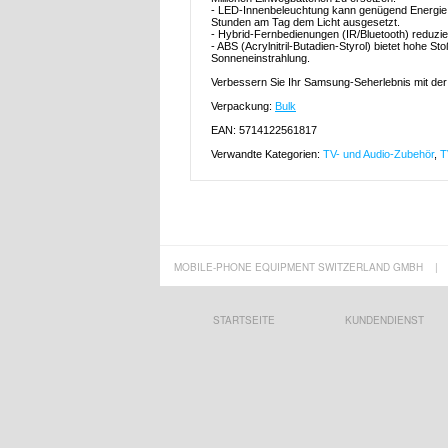
- LED-Innenbeleuchtung kann genügend Energie e
Stunden am Tag dem Licht ausgesetzt.
- Hybrid-Fernbedienungen (IR/Bluetooth) reduzi
- ABS (Acrylnitril-Butadien-Styrol) bietet hohe S
Sonneneinstrahlung.
Verbessern Sie Ihr Samsung-Seherlebnis mit der 
Verpackung:
Bulk
EAN: 5714122561817
Verwandte Kategorien:
TV- und Audio-Zubehör
,
T
MOBILE-PHONE EQUIPMENT SWITZERLAND GMBH
|
STARTSEITE
KUNDENDIENST