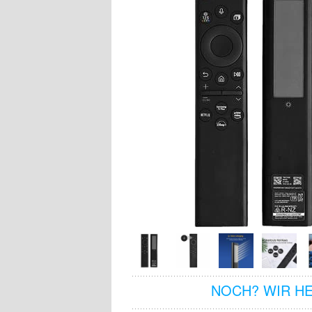
NOCH? WIR H