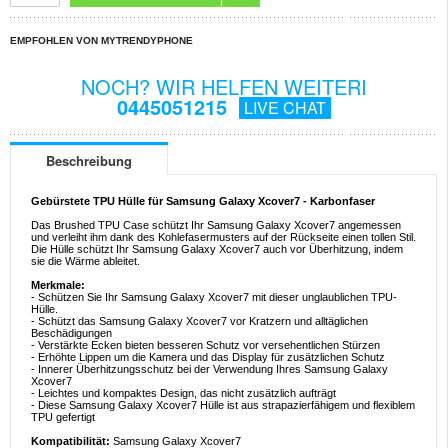
EMPFOHLEN VON MYTRENDYPHONE
NOCH? WIR HELFEN WEITERI
0445051215
LIVE CHAT
Beschreibung
Gebürstete TPU Hülle für Samsung Galaxy Xcover7 - Karbonfaser
Das Brushed TPU Case schützt Ihr Samsung Galaxy Xcover7 angemessen
und verleiht ihm dank des Kohlefasermusters auf der Rückseite einen tollen Stil.
Die Hülle schützt Ihr Samsung Galaxy Xcover7 auch vor Überhitzung, indem
sie die Wärme ableitet.
Merkmale:
- Schützen Sie Ihr Samsung Galaxy Xcover7 mit dieser unglaublichen TPU-
Hülle.
- Schützt das Samsung Galaxy Xcover7 vor Kratzern und alltäglichen
Beschädigungen
- Verstärkte Ecken bieten besseren Schutz vor versehentlichen Stürzen
- Erhöhte Lippen um die Kamera und das Display für zusätzlichen Schutz
- Innerer Überhitzungsschutz bei der Verwendung Ihres Samsung Galaxy
Xcover7
- Leichtes und kompaktes Design, das nicht zusätzlich aufträgt
- Diese Samsung Galaxy Xcover7 Hülle ist aus strapazierfähigem und flexiblem
TPU gefertigt
Kompatibilität:
Samsung Galaxy Xcover7