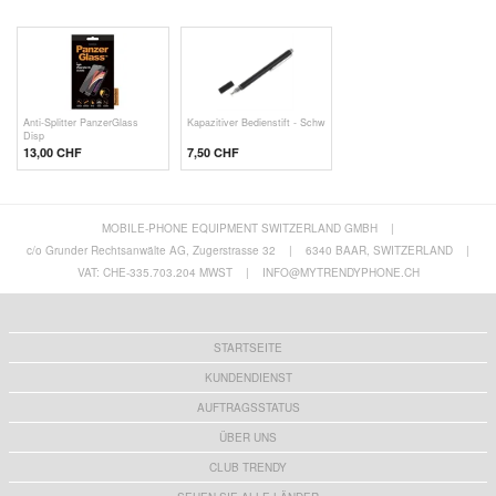
Anti-Splitter PanzerGlass
Kapazitiver Bedienstift - Schw
Disp
13,00 CHF
7,50 CHF
MOBILE-PHONE EQUIPMENT SWITZERLAND GMBH
|
c/o Grunder Rechtsanwälte AG, Zugerstrasse 32
|
6340 BAAR, SWITZERLAND
|
VAT: CHE-335.703.204 MWST
|
INFO@MYTRENDYPHONE.CH
STARTSEITE
KUNDENDIENST
AUFTRAGSSTATUS
ÜBER UNS
CLUB TRENDY