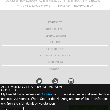
c/o Grunder Rechtsanwälte AG, Zugerstrasse 32
|
6340 BAAR, SWITZERLAND
|
VAT: CHE-335.703.204 MWST
|
INFO@MYTRENDYPHONE.CH
STARTSEITE
KUNDENDIENST
AUFTRAGSSTATUS
ÜBER UNS
CLUB TRENDY
SEHEN SIE ALLE LÄNDER
IMPRESSUM
KONTAKT
ZUSTIMMUNG ZUR VERWENDUNG VON
COOKIES
MyTrendyPhone verwendet
Cookies
, um Ihnen einen reibungslosen Service
WIR UNTERSTÜTZEN MIT STOLZ:
anbieten zu können. Wenn Sie mit der Nutzung unserer Website fortfahren,
erklären Sie sich damit einverstanden.
20,60 CHF