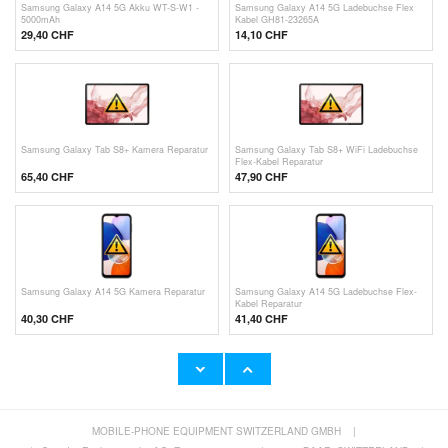
Samsung Galaxy A14 5G Akku WT-S-W1 -
Samsung Galaxy A14 5G Ladebuchse Flex
5000mAh
Kabel GH81-23265A
29,40 CHF
14,10 CHF
Samsung Galaxy Tab S8+ Kamera Reparatur
Samsung Galaxy Tab S8+ WiFi Ladebuchse
Flex-Kabel Reparatur
65,40 CHF
47,90 CHF
Samsung Galaxy A14 5G Kamera Reparatur
Samsung Galaxy A14 5G Ladebuchse Flex-
Kabel Reparatur
40,30 CHF
41,40 CHF
MOBILE-PHONE EQUIPMENT SWITZERLAND GMBH
|