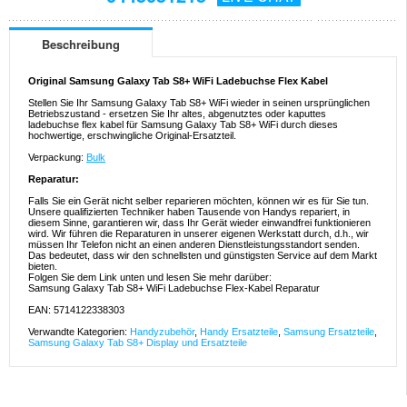
Beschreibung
Original Samsung Galaxy Tab S8+ WiFi Ladebuchse Flex Kabel
Stellen Sie Ihr Samsung Galaxy Tab S8+ WiFi wieder in seinen ursprünglichen
Betriebszustand - ersetzen Sie Ihr altes, abgenutztes oder kaputtes
ladebuchse flex kabel für Samsung Galaxy Tab S8+ WiFi durch dieses
hochwertige, erschwingliche Original-Ersatzteil.
Verpackung:
Bulk
Reparatur:
Falls Sie ein Gerät nicht selber reparieren möchten, können wir es für Sie tun.
Unsere qualifizierten Techniker haben Tausende von Handys repariert, in
diesem Sinne, garantieren wir, dass Ihr Gerät wieder einwandfrei funktionieren
wird. Wir führen die Reparaturen in unserer eigenen Werkstatt durch, d.h., wir
müssen Ihr Telefon nicht an einen anderen Dienstleistungsstandort senden.
Das bedeutet, dass wir den schnellsten und günstigsten Service auf dem Markt
bieten.
Folgen Sie dem Link unten und lesen Sie mehr darüber:
Samsung Galaxy Tab S8+ WiFi Ladebuchse Flex-Kabel Reparatur
EAN: 5714122338303
Verwandte Kategorien:
Handyzubehör
,
Handy Ersatzteile
,
Samsung Ersatzteile
,
Samsung Galaxy Tab S8+ Display und Ersatzteile