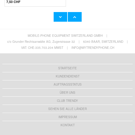
7,50 CHF
MOBILE-PHONE EQUIPMENT SWITZERLAND GMBH
|
c/o Grunder Rechtsanwälte AG, Zugerstrasse 32
|
6340 BAAR, SWITZERLAND
|
VAT: CHE-335.703.204 MWST
|
INFO@MYTRENDYPHONE.CH
STARTSEITE
KUNDENDIENST
AUFTRAGSSTATUS
ÜBER UNS
CLUB TRENDY
SEHEN SIE ALLE LÄNDER
IMPRESSUM
KONTAKT