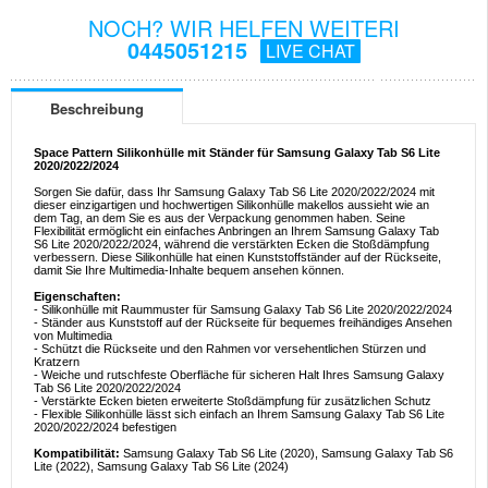
NOCH? WIR HELFEN WEITERI
0445051215
LIVE CHAT
Beschreibung
Space Pattern Silikonhülle mit Ständer für Samsung Galaxy Tab S6 Lite
2020/2022/2024
Sorgen Sie dafür, dass Ihr Samsung Galaxy Tab S6 Lite 2020/2022/2024 mit
dieser einzigartigen und hochwertigen Silikonhülle makellos aussieht wie an
dem Tag, an dem Sie es aus der Verpackung genommen haben. Seine
Flexibilität ermöglicht ein einfaches Anbringen an Ihrem Samsung Galaxy Tab
S6 Lite 2020/2022/2024, während die verstärkten Ecken die Stoßdämpfung
verbessern. Diese Silikonhülle hat einen Kunststoffständer auf der Rückseite,
damit Sie Ihre Multimedia-Inhalte bequem ansehen können.
Eigenschaften:
- Silikonhülle mit Raummuster für Samsung Galaxy Tab S6 Lite 2020/2022/2024
- Ständer aus Kunststoff auf der Rückseite für bequemes freihändiges Ansehen
von Multimedia
- Schützt die Rückseite und den Rahmen vor versehentlichen Stürzen und
Kratzern
- Weiche und rutschfeste Oberfläche für sicheren Halt Ihres Samsung Galaxy
Tab S6 Lite 2020/2022/2024
- Verstärkte Ecken bieten erweiterte Stoßdämpfung für zusätzlichen Schutz
- Flexible Silikonhülle lässt sich einfach an Ihrem Samsung Galaxy Tab S6 Lite
2020/2022/2024 befestigen
Kompatibilität:
Samsung Galaxy Tab S6 Lite (2020), Samsung Galaxy Tab S6
Lite (2022), Samsung Galaxy Tab S6 Lite (2024)