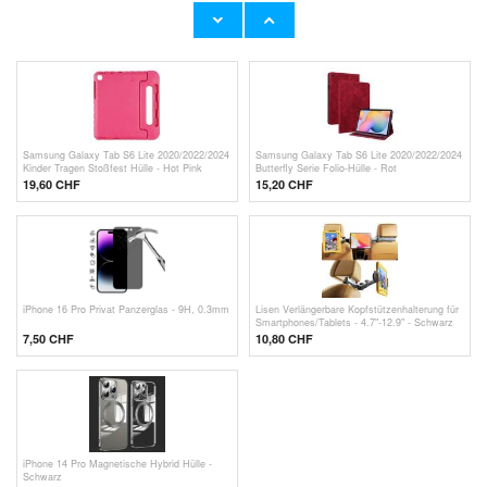
Samsung Galaxy Tab S6 Lite 2020/2022/2024
Samsung Galaxy Tab S6 Lite/S6 Lite
Panzerglas - 9H, 0.3mm - Durchsichtig
(2022)/S6 Lite (2024) Mocolo Panzerglas - 9H
9,70 CHF
10,80 CHF
Samsung Galaxy Tab S6 Lite 2020/2022/2024
Samsung Galaxy Tab S6 Lite 2020/2022/2024
Kinder Tragen Stoßfest Hülle - Hot Pink
Butterfly Serie Folio-Hülle - Rot
19,60 CHF
15,20 CHF
iPhone 16 Pro Privat Panzerglas - 9H, 0.3mm
Lisen Verlängerbare Kopfstützenhalterung für
Smartphones/Tablets - 4.7"-12.9" - Schwarz
7,50 CHF
10,80
CHF
iPhone 14 Pro Magnetische Hybrid Hülle -
Schwarz