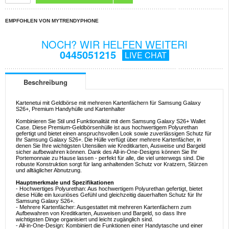
EMPFOHLEN VON MYTRENDYPHONE
NOCH? WIR HELFEN WEITERI
0445051215
LIVE CHAT
Beschreibung
Kartenetui mit Geldbörse mit mehreren Kartenfächern für Samsung Galaxy
S26+, Premium Handyhülle und Kartenhalter
Kombinieren Sie Stil und Funktionalität mit dem Samsung Galaxy S26+ Wallet
Case. Diese Premium-Geldbörsenhülle ist aus hochwertigem Polyurethan
gefertigt und bietet einen anspruchsvollen Look sowie zuverlässigen Schutz für
Ihr Samsung Galaxy S26+. Die Hülle verfügt über mehrere Kartenfächer, in
denen Sie Ihre wichtigsten Utensilien wie Kreditkarten, Ausweise und Bargeld
sicher aufbewahren können. Dank des All-in-One-Designs können Sie Ihr
Portemonnaie zu Hause lassen - perfekt für alle, die viel unterwegs sind. Die
robuste Konstruktion sorgt für lang anhaltenden Schutz vor Kratzern, Stürzen
und alltäglicher Abnutzung.
Hauptmerkmale und Spezifikationen
- Hochwertiges Polyurethan: Aus hochwertigem Polyurethan gefertigt, bietet
diese Hülle ein luxuriöses Gefühl und gleichzeitig dauerhaften Schutz für Ihr
Samsung Galaxy S26+.
- Mehrere Kartenfächer: Ausgestattet mit mehreren Kartenfächern zum
Aufbewahren von Kreditkarten, Ausweisen und Bargeld, so dass Ihre
wichtigsten Dinge organisiert und leicht zugänglich sind.
- All-in-One-Design: Kombiniert die Funktionen einer Handytasche und einer