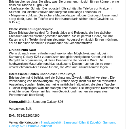
Brieftasche, so dass Sie alles, was Sie brauchen, mit sich führen können, ohne
dass die Tasche zu groß ist.
- Umfassender Schutz: Die robuste Hülle schützt Ihr Telefon vor Kratzern,
Stürzen und leichten Stößen und sorgt für eine lange Lebensdauer.
- Magnetverschluss: Die sichere Magnetklappe hält das Etui geschlossen und
sorgt dafür, dass Ihr Telefon und Ihre Karten darin sicher sind (Gewicht: ca.
0,15 kg).
Ideale Verwendungsbeispiele
Diese Brieftasche ist ideal für Berufstätige und Reisende, die ihre täglichen
Utensilien übersichtlicher gestalten möchten. Sie ist perfekt für alle, die ihre
Karten und ihr Telefon in einem eleganten Accessoire mit sich führen möchten,
sei es für einen schnellen Einkauf oder ein Geschäftstreffen.
Gründe zum Kauf
Wenn du nach einer stilvollen und funktionalen Möglichkeit suchst, dein
Samsung Galaxy S26+ zu schützen und gleichzeitig deine Karten und dein
Bargeld zu organisieren, ist diese Brieftasche die perfekte Wahl. Die
hochwertigen Materialien und das praktische Design machen sie zu einem
unverzichtbaren Accessoire für alle, die Wert auf Stil und Komfort legen.
Interessante Fakten über diesen Produkttyp
Brieftaschen sind beliebt, weil sie Schutz und Zweckmäßigkeit vereinen. Die
Verwendung von hochwertigem Polyurethan sorgt nicht nur für ein raffiniertes
Aussehen, sondern bietet auch eine natürliche Haltbarkeit, die diese Taschen
zu einer langlebigen Wahl für Handynutzer macht. Die integrierten Kartenfächer
erleichtern das Reisen mit leichtem Gepäck und machen ein separates
Portemonnaie überflüssig.
Kompatibilität:
Samsung Galaxy S26+
Verpacken: Bulk
EAN: 5714122624260
Verwandte Kategorien:
Handyzubehör
,
Samsung Hüllen & Zubehör
,
Samsung
Galaxy S26+ Hüllen & Zubehör