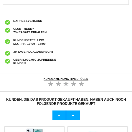
EXPRESSVERSAND
CLUB TRENDY
7% RABATT ERHALTEN
KUNDENBETREUUNG
MO. - FR. 10:00 - 22:00
30 TAGE RÜCKGABERECHT
ÜBER 8.000.000 ZUFRIEDENE
KUNDEN
KUNDENMEINUNG HINZUFÜGEN
KUNDEN, DIE DAS PRODUKT GEKAUFT HABEN, HABEN AUCH NOCH
FOLGENDE PRODUKTE GEKAUFT
Samsung Galaxy S26+ Lacoste Iconic Petit
Samsung Galaxy S26+ PanzerGlass Care
Pique Metal Logo-Hülle - MagSafe-kompatibel
SL1M Hülle - MagSafe kompatibel - Schwarz
- Schwarz
25,00 CHF
19,30 CHF