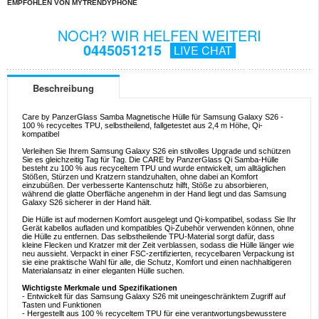
EMPFOHLEN VON MYTRENDYPHONE
NOCH? WIR HELFEN WEITERI
0445051215
LIVE CHAT
Beschreibung
Care by PanzerGlass Samba Magnetische Hülle für Samsung Galaxy S26 -
100 % recyceltes TPU, selbstheilend, fallgetestet aus 2,4 m Höhe, Qi-
kompatibel
Verleihen Sie Ihrem Samsung Galaxy S26 ein stilvolles Upgrade und schützen
Sie es gleichzeitig Tag für Tag. Die CARE by PanzerGlass Qi Samba-Hülle
besteht zu 100 % aus recyceltem TPU und wurde entwickelt, um alltäglichen
Stößen, Stürzen und Kratzern standzuhalten, ohne dabei an Komfort
einzubüßen. Der verbesserte Kantenschutz hilft, Stöße zu absorbieren,
während die glatte Oberfläche angenehm in der Hand liegt und das Samsung
Galaxy S26 sicherer in der Hand hält.
Die Hülle ist auf modernen Komfort ausgelegt und Qi-kompatibel, sodass Sie Ihr
Gerät kabellos aufladen und kompatibles Qi-Zubehör verwenden können, ohne
die Hülle zu entfernen. Das selbstheilende TPU-Material sorgt dafür, dass
kleine Flecken und Kratzer mit der Zeit verblassen, sodass die Hülle länger wie
neu aussieht. Verpackt in einer FSC-zertifizierten, recycelbaren Verpackung ist
sie eine praktische Wahl für alle, die Schutz, Komfort und einen nachhaltigeren
Materialansatz in einer eleganten Hülle suchen.
Wichtigste Merkmale und Spezifikationen
- Entwickelt für das Samsung Galaxy S26 mit uneingeschränktem Zugriff auf
Tasten und Funktionen
- Hergestellt aus 100 % recyceltem TPU für eine verantwortungsbewusstere