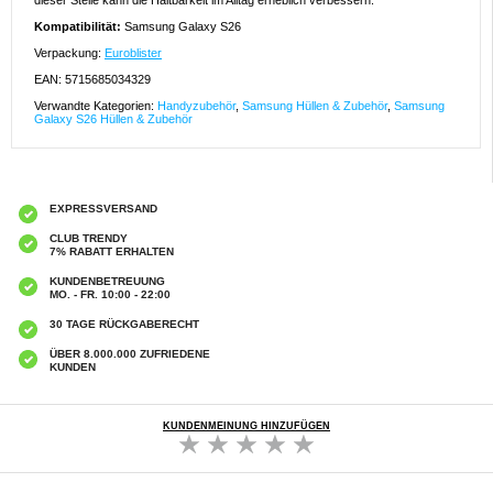
dieser Stelle kann die Haltbarkeit im Alltag erheblich verbessern.
Kompatibilität:
Samsung Galaxy S26
Verpackung:
Euroblister
EAN: 5715685034329
Verwandte Kategorien:
Handyzubehör
,
Samsung Hüllen & Zubehör
,
Samsung
Galaxy S26 Hüllen & Zubehör
EXPRESSVERSAND
CLUB TRENDY
7% RABATT ERHALTEN
KUNDENBETREUUNG
MO. - FR. 10:00 - 22:00
30 TAGE RÜCKGABERECHT
ÜBER 8.000.000 ZUFRIEDENE
KUNDEN
KUNDENMEINUNG HINZUFÜGEN