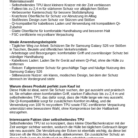
Materialauswahl
- Selbstheilendes TPU lässt kleinere Kratzer mit der Zeit verblassen
- Falltest bis zu 2,4 m für stärkeren Schutz vor alltäglichen Stößen
- Verbesserter Kantenschutz für bessere Stoßdämpfung
- Kratzfeste Oberfläche für Schutz vor Abnutzung im Alltag
- Stoßfestes Design zum Schutz vor Stürzen und Stößen
- Qi-kompatibel für kabelloses Laden und Verwendung mit kompatiblem Qi-
Zubehör
- Glatte Oberfläche für komfortable Handhabung und besseren Halt
- FSC-zertifizierte recycelbare Verpackung
Ideale Anwendungsbeispiele
- Täglicher Weg zur Arbeit: Schützen Sie Ihr Samsung Galaxy S26 vor Stößen
in Taschen, Beuteln und öffentlichen Verkehrsmitteln
- Arbeitstage und Besorgungen: komfortabler Griff und zuverlässiger Schutz bei
ständiger Handhabung
- Kabelloses Laden: Laden Sie Ihr Gerät auf einem Qi-Pad, ohne die Hülle zu
entfernen
- Reisen: Fallgetesteter Schutz für geschäftige Tage und häufige Nutzung des
Samsung Galaxy S26
- Stilbewusste Nutzer: ein klares, modisches Design, bei dem der Schutz
dennoch im Vordergrund steht
Warum dieses Produkt perfekt zum Kauf ist
Diese Hülle ist ideal, wenn Sie Schutz suchen, der gut aussieht und praktisch
ist. Sie erhalten einen komfortablen Griff, starken Fallschutz bis zu 2,4 m und
selbstheilendes TPU, das dafür sorgt, dass die Hülle lange wie neu aussieht.
Die Qi-Kompatibilität sorgt für zusätzlichen Komfort im Alltag, und die
Verwendung von 100 % recyceltem TPU sowie FSC-zertifizierter Verpackung
unterstützt eine bewusstere Wahl, ohne Kompromisse bei der Haltbarkeit
einzugehen.
Interessante Fakten über selbstheilendes TPU
Selbstheilendes TPU ist so konzipiert, dass kleine Oberflächenkratzer mit der
Zeit weniger sichtbar werden, wodurch die Hülle bei täglichem Gebrauch länger
wie neu aussieht. Die Verstärkung der Ecken ist ebenfalls wichtig, da diese bei
Stürzen oft die Wucht des Aufpralls abbekommen. Ein zusätzlicher Schutz an