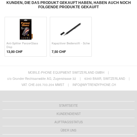
KUNDEN, DIE DAS PRODUKT GEKAUFT HABEN, HABEN AUCH NOCH
FOLGENDE PRODUKTE GEKAUFT
Anti-Splitter PanzerGlass
Kapazitiver Bedienstift - Schw
Disp
13,00 CHF
7,50 CHF
MOBILE-PHONE EQUIPMENT SWITZERLAND GMBH
|
c/o Grunder Rechtsanwälte AG, Zugerstrasse 32
|
6340 BAAR, SWITZERLAND
|
VAT: CHE-335.703.204 MWST
|
INFO@MYTRENDYPHONE.CH
STARTSEITE
KUNDENDIENST
AUFTRAGSSTATUS
ÜBER UNS