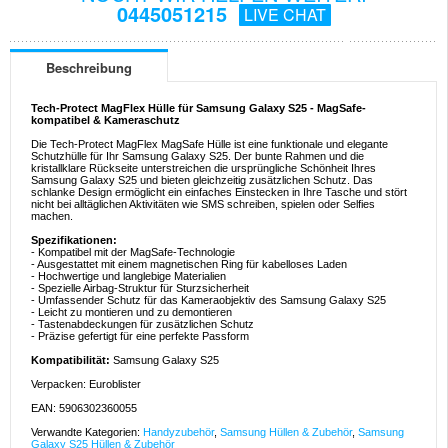
0445051215
LIVE CHAT
Beschreibung
Tech-Protect MagFlex Hülle für Samsung Galaxy S25 - MagSafe-
kompatibel & Kameraschutz
Die Tech-Protect MagFlex MagSafe Hülle ist eine funktionale und elegante
Schutzhülle für Ihr Samsung Galaxy S25. Der bunte Rahmen und die
kristallklare Rückseite unterstreichen die ursprüngliche Schönheit Ihres
Samsung Galaxy S25 und bieten gleichzeitig zusätzlichen Schutz. Das
schlanke Design ermöglicht ein einfaches Einstecken in Ihre Tasche und stört
nicht bei alltäglichen Aktivitäten wie SMS schreiben, spielen oder Selfies
machen.
Spezifikationen:
- Kompatibel mit der MagSafe-Technologie
- Ausgestattet mit einem magnetischen Ring für kabelloses Laden
- Hochwertige und langlebige Materialien
- Spezielle Airbag-Struktur für Sturzsicherheit
- Umfassender Schutz für das Kameraobjektiv des Samsung Galaxy S25
- Leicht zu montieren und zu demontieren
- Tastenabdeckungen für zusätzlichen Schutz
- Präzise gefertigt für eine perfekte Passform
Kompatibilität:
Samsung Galaxy S25
Verpacken: Euroblister
EAN: 5906302360055
Verwandte Kategorien:
Handyzubehör
,
Samsung Hüllen & Zubehör
,
Samsung
Galaxy S25 Hüllen & Zubehör