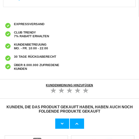
EXPRESSVERSAND
CLUB TRENDY
7% RABATT ERHALTEN
KUNDENBETREUUNG
MO. - FR. 10:00 - 22:00
30 TAGE RÜCKGABERECHT
ÜBER 8.000.000 ZUFRIEDENE
KUNDEN
KUNDENMEINUNG HINZUFÜGEN
KUNDEN, DIE DAS PRODUKT GEKAUFT HABEN, HABEN AUCH NOCH
FOLGENDE PRODUKTE GEKAUFT
Samsung Galaxy S25 Panzerglas - Case
Samsung Galaxy S25 PanzerGlass Ultra-
Friendly - Durchsichtig
Wide Fit Panzerglas - 9H
7,50 CHF
20,60 CHF