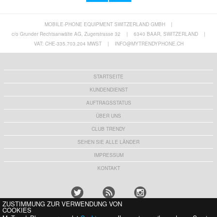
MOBILE-PHONE EQUIPMENT SWITZERLAND GMBH
|
Samsung Galaxy S25 Smart Clear View Flip
Samsung EP-DG950CBE USB Typ-C Kabel -
Hülle mit Kartenschlitz - Schwarz
1.1m - Schwarz
c/o Grunder Rechtsanwälte AG, Zugerstrasse 32
|
6340 BAAR, SWITZERLAND
|
17,40 CHF
6,10 CHF
VAT: CHE-335.703.204 MWST
|
INFO@MYTRENDYPHONE.CH
STARTSEITE
KUNDENDIENST
AUFTRAGSSTATUS
ÜBER UNS
CLUB TRENDY
SEHEN SIE ALLE LÄNDER
IMPRESSUM
KONTAKT
ZUSTIMMUNG ZUR VERWENDUNG VON
COOKIES