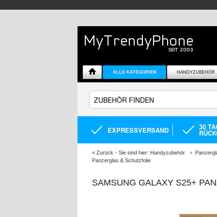
ALLE KATEGORIEN
HANDYZUBEHÖR
30 T
EXPRESSVERSAND
RÜCK
«
Zurück
- Sie sind hier:
Handyzubehör
Panzergl
Panzerglas & Schutzfolie
SAMSUNG GALAXY S25+ PANZ