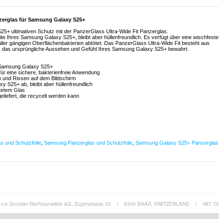
nzerglas für Samsung Galaxy S25+
+ ultimativen Schutz mit der PanzerGlass Ultra-Wide Fit Panzerglas.
e Ihres Samsung Galaxy S25+, bleibt aber hüllenfreundlich. Es verfügt über eine wischfeste
 aller gängigen Oberflächenbakterien abtötet. Das PanzerGlass Ultra-Wide Fit besteht aus
 das das ursprüngliche Aussehen und Gefühl Ihres Samsung Galaxy S25+ bewahrt.
r Samsung Galaxy S25+
 für eine sichere, bakterienfreie Anwendung
n und Rissen auf dem Bildschirm
 S25+ ab, bleibt aber hüllenfreundlich
rtetem Glas
geliefert, die recycelt werden kann
s und Schutzfolie
,
Samsung Panzerglas und Schutzfolie
,
Samsung Galaxy S25+ Panzerglas
c/o Grunder Rechtsanwälte AG, Zugerstrasse 32
|
6340 BAAR, SWITZERLAND
|
VAT: C