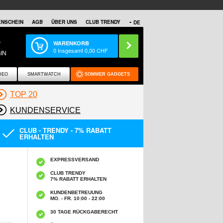
NSCHEIN
AGB
ÜBER UNS
CLUB TRENDY
DE
S
WARENKORB
0
Insgesamt
0,00
CHF
IN
DEO
SMARTWATCH
SOMMER GADGETS
TOP 20
KUNDENSERVICE
CLUB - TRENDY - 7% RABATT
ERHALTEN
EXPRESSVERSAND
CLUB TRENDY
7% RABATT ERHALTEN
KUNDENBETREUUNG
MO. - FR. 10:00 - 22:00
30 TAGE RÜCKGABERECHT