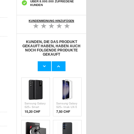
ÜBER 8.000.000 ZUFRIEDENE
KUNDEN
KUNDENMEINUNG HINZUFÜGEN
KUNDEN, DIE DAS PRODUKT
GEKAUFT HABEN, HABEN AUCH
NOCH FOLGENDE PRODUKTE
GEKAUFT
Samsung Galaxy
Samsung Super
S25+ Smart
Fast USB-C
Clear View Flip
Power Adapter
15,20 CHF
27,20 CHF
Hülle mit
EP-
Kartenschlitz -
T4511XBEGEU -
Saphir
45W - Schwarz
Samsung Galaxy
Samsung Galaxy
S25+ Smart
S25+ Imak UX-5
Clear View Flip
TPU Hülle -
15,20 CHF
7,50 CHF
Hülle mit
Durchsichtig
Kartenschlitz -
Schwarz