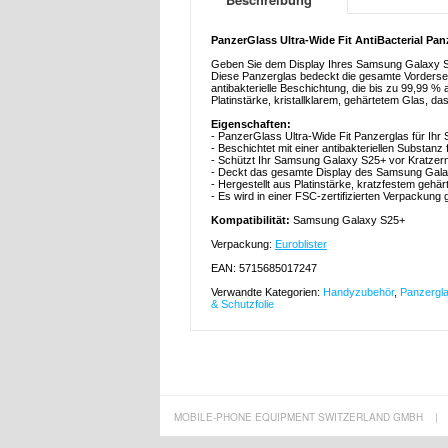
PanzerGlass Ultra-Wide Fit AntiBacterial Pa
Geben Sie dem Display Ihres Samsung Galaxy S25
Diese Panzerglas bedeckt die gesamte Vorderseit
antibakterielle Beschichtung, die bis zu 99,99 %
Platinstärke, kristallklarem, gehärtetem Glas,
Eigenschaften:
- PanzerGlass Ultra-Wide Fit Panzerglas für Ih
- Beschichtet mit einer antibakteriellen Substanz
- Schützt Ihr Samsung Galaxy S25+ vor Kratzer
- Deckt das gesamte Display des Samsung Galaxy
- Hergestellt aus Platinstärke, kratzfestem gehä
- Es wird in einer FSC-zertifizierten Verpackung 
Kompatibilität:
Samsung Galaxy S25+
Verpackung:
Euroblister
EAN: 5715685017247
Verwandte Kategorien:
Handyzubehör
,
Panzergla
& Schutzfolie
MOBILE-PHONE EQUIPMENT SWITZERLAND GMBH
|