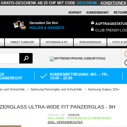
GRATIS-GESCHENK
AB 25 CHF MIT CODE
GESCHENK
-
KONDITIONEN
KONTAKT
KUNDENDIENST
RETOURE
Gestalten Sie Ihre
AUFTRAGSSTATU
HÜLLEN & GADGETS
CLUB TRENDY-LOG
TABLET ZUBEHÖR
NOTEBOOK & PC
SPIELKONSOLEN
FOTO & VI
AGE
KUNDENBETREUUNG: MO. – FR.:
GABERECHT
10:00 – 22:00
as und Schutzfolie
Samsung Panzerglas und Schutzfolie
Samsung Galaxy S25+
ERGLASS ULTRA-WIDE FIT PANZERGLAS - 9H
ARTIKEL-NR.:
2006336
AUF LAGER - LIEFERUNG IN 1-2 WERKTAGEN
ZZGL. VERSANDKOSTEN