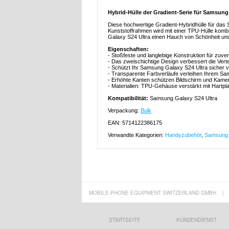
Hybrid-Hülle der Gradient-Serie für Samsung
Diese hochwertige Gradient-Hybridhülle für das
Kunststoffrahmen wird mit einer TPU-Hülle komb
Galaxy S24 Ultra einen Hauch von Schönheit und
Eigenschaften:
- Stoßfeste und langlebige Konstruktion für zu
- Das zweischichtige Design verbessert die Vertei
- Schützt Ihr Samsung Galaxy S24 Ultra sicher 
- Transparente Farbverläufe verleihen Ihrem Sa
- Erhöhte Kanten schützen Bildschirm und Kamer
- Materialien: TPU-Gehäuse verstärkt mit Hartpl
Kompatibilität:
Samsung Galaxy S24 Ultra
Verpackung:
Bulk
EAN: 5714122386175
Verwandte Kategorien:
Handyzubehör
,
Samsung 
MOBILE-PHONE EQUIPMENT SWITZERLAND GMBH
|
STARTSEITE
KUNDENDIENST