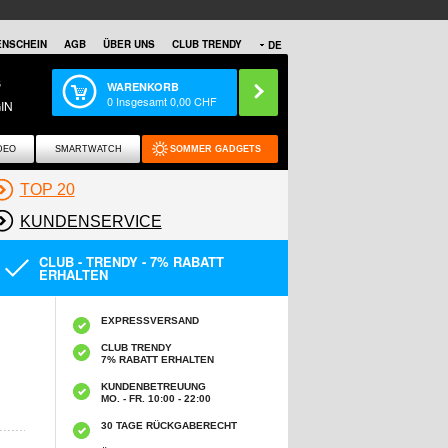
NSCHEIN
AGB
ÜBER UNS
CLUB TRENDY
DE
S
WARENKORB
0
Insgesamt
0,00
CHF
IN
DEO
SMARTWATCH
SOMMER GADGETS
TOP 20
KUNDENSERVICE
CLUB - TRENDY - 7% RABATT
ERHALTEN
EXPRESSVERSAND
CLUB TRENDY
7% RABATT ERHALTEN
KUNDENBETREUUNG
MO. - FR. 10:00 - 22:00
30 TAGE RÜCKGABERECHT