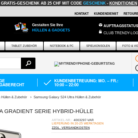
GRATIS-GESCHENK
AB 25 CHF MIT CODE
GESCHENK
-
KONDITIONEN
KONTAKT
KUNDENDIENST
RETOURE
Gestalten Sie Ihre
AUFTRAGSSTATU
HÜLLEN & GADGETS
CLUB TRENDY-LOG
TABLET ZUBEHÖR
NOTEBOOK & PC
SPIELKONSOLEN
FOTO & VI
AGE
KUNDENBETREUUNG: MO. – FR.:
GABERECHT
10:00 – 22:00
Hüllen & Zubehör
Samsung Galaxy S24 Ultra Hüllen & Zubehör
A GRADIENT SERIE HYBRID-HÜLLE
ARTIKEL-NR.:
4003297-VAR
LIEFERUNG IN 20-25 WERKTAGEN
ZZGL. VERSANDKOSTEN