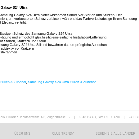
 Galaxy S24 Ultra
 Samsung Galaxy S24 Ultra bietet wirksamen Schutz vor Stößen und Stürzen. Der
iniert, um verbesserten Schutz zu bieten, während das Farbverlaufsdesign Ihrem Samsung
 Eleganz verleiht.
verlässigen Schutz des Samsung Galaxy S24 Ultra
digung und ermöglicht gleichzeitig eine einfache Installation/Entfernung
vor Stößen, Kratzern und Staub
msung Galaxy S24 Ultra Stil und bewahren das ursprüngliche Aussehen
aobjektiv vor Kratzern
astikrahmen
Hüllen & Zubehör
,
Samsung Galaxy S24 Ultra Hüllen & Zubehör
c/o Grunder Rechtsanwälte AG, Zugerstrasse 32
|
6340 BAAR, SWITZERLAND
|
VAT: C
ÜBER UNS
CLUB TRENDY
SEHEN SIE ALLE LÄNDER