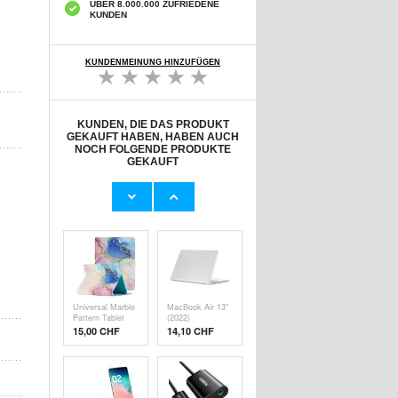
ÜBER 8.000.000 ZUFRIEDENE
KUNDEN
KUNDENMEINUNG HINZUFÜGEN
KUNDEN, DIE DAS PRODUKT
GEKAUFT HABEN, HABEN AUCH
NOCH FOLGENDE PRODUKTE
GEKAUFT
Hanman Elegant
Universal
Universal Tablet
Marmor-Muster
Folio Fall - 10" -
Tablet Folio Fall -
16,30 CHF
15,20 CHF
Rose Gold
10" - Lila
Universal Marble
MacBook Air 13"
Pattern Tablet
(2022)
Folio Case - 10" -
Sternenhimmel
15,00 CHF
14,10 CHF
Rosa / Blau
Kunststoffhülle -
Durchsichtig