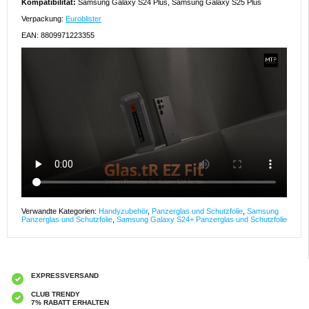
Kompatibilität:
Samsung Galaxy S24 Plus, Samsung Galaxy S25 Plus
Verpackung:
Euroblister
EAN: 8809971223355
Verwandte Kategorien:
Handyzubehör
,
Panzerglas und Schutzfolie
,
Samsung
Panzerglas und Schutzfolie
,
Samsung Galaxy S24+ Panzerglas und Schutzfolie
EXPRESSVERSAND
CLUB TRENDY
7% RABATT ERHALTEN