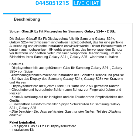
0445051215
LIVE CHAT
Beschreibung
Spigen Glas.tR Ez Fit Panzerglas für Samsung Galaxy S24+ - 2 Stk.
Die Spigen Glas.tR Ez Fit Displayschutzfolie für Samsung Galaxy S24+,
Galaxy S25+ wird mit einem innovativen Tablett geliefert, das für eine perfekte
Ausrichtung und einfache Installation entwickelt wurde. Dieser Bildschirmschutz
besteht aus hochwertigem 9H gehärtetem Glas, das hervorragenden Schutz
vor Kratzern und Stößen bietet, mit einer oleophoben Beschichtung, um den
Bildschirm Ihres Samsung Galaxy S24+, Galaxy S25+ wischfest zu halten.
Features:
- Displayschutzfolie aus gehärtetem Glas für Samsung Galaxy S24+, Galaxy
S25+ von Spigen
- Anwendungsrahmen macht die Installation des Schutzes schnell und präzise
- Schützt das Display des Samsung Galaxy S24+, Galaxy S25+ vor Kratzern
und Rissen
- Displayschutzfolie mit 0,2mm Dicke, 9H Härte und 2.5D gefrästen Kanten
- Oleophobe und hydrophobe Schicht zum Schutz vor Fingerabdrücken und
Flecken
- Keine Auswirkung auf die Helligkeit und die Touchscreen-Empfindlichkeit des
Geräts
- Einwandfreie Passform mit allen Spigen Schutzhüllen für Samsung Galaxy
S24+, Galaxy S25+
- Bitte beachten Sie, dass gehärtetes Glas nur den flachen Teil des Displays
abdeckt
Paket beinhaltet:
- 2 x Spigen Glas.tR Ez Fit Displayschutzfolie
- Installations-Kit