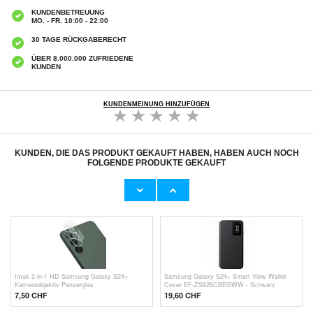
KUNDENBETREUUNG
MO. - FR. 10:00 - 22:00
30 TAGE RÜCKGABERECHT
ÜBER 8.000.000 ZUFRIEDENE
KUNDEN
KUNDENMEINUNG HINZUFÜGEN
KUNDEN, DIE DAS PRODUKT GEKAUFT HABEN, HABEN AUCH NOCH
FOLGENDE PRODUKTE GEKAUFT
Samsung Galaxy S24+ Spigen Liquid Air TPU
Samsung Galaxy S24+ Puro 2-in-1
Hülle - Schwarz
Magnetische Wallet Hülle - Schwarz
17,40 CHF
6,40 CHF
Imak 2-in-1 HD Samsung Galaxy S24+
Samsung Galaxy S24+ Smart View Wallet
Kameraobjektiv Panzerglas
Cover EF-ZS926CBEGWW - Schwarz
7,50 CHF
19,60 CHF