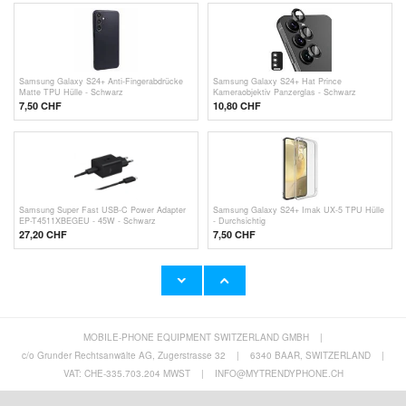
Samsung Galaxy S24+ Anti-Fingerabdrücke
Samsung Galaxy S24+ Hat Prince
Matte TPU Hülle - Schwarz
Kameraobjektiv Panzerglas - Schwarz
7,50 CHF
10,80 CHF
Samsung Super Fast USB-C Power Adapter
Samsung Galaxy S24+ Imak UX-5 TPU Hülle
EP-T4511XBEGEU - 45W - Schwarz
- Durchsichtig
27,20 CHF
7,50 CHF
MOBILE-PHONE EQUIPMENT SWITZERLAND GMBH
|
Samsung Galaxy S24+ Hybrid Hülle -
Samsung Galaxy S25+ Hybrid Hülle -
MagSafe-kompatibel - Durchsichtig
MagSafe-kompatibel - Durchsichtig
c/o Grunder Rechtsanwälte AG, Zugerstrasse 32
|
6340 BAAR, SWITZERLAND
|
7,50 CHF
7,50 CHF
VAT: CHE-335.703.204 MWST
|
INFO@MYTRENDYPHONE.CH