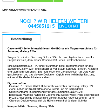
EMPFOHLEN VON MYTRENDYPHONE
NOCH? WIR HELFEN WEITERI
0445051215
LIVE CHAT
Beschreibung
Caseme 013 Serie Schutzhülle mit Geldbörse mit Magnetverschluss für
Samsung Galaxy S24+
Tragen Sie mit dem Samsung Galaxy S24+ Ihre wichtigsten Karten und Ihr
Bargeld mit sich, dank dieser Caseme 013 Series Brieftaschenhülle!
Eine Kombination aus TPU und Polyurethan bietet Rundumschutz für das
Samsung Galaxy S24+ und schützt es vor Staub, Schmutz, Stößen, Kratzern
und täglichem Verschleiß. Die magnetische Anziehungskraft hält Dale Hülle
geschlossen, und das clevere Design ermöglicht eine freihändige Nutzung,
während Sie Medieninhalte ansehen.
Eigenschaften:
- Caseme 013 Series Wallet-Hülle für Ihr wertvolles Samsung Galaxy S24+
- Zwei Fächer für Kreditkarten oder Ausweis und ein Bargeldfach
- Unverzichtbarer Rundumschutz für das Samsung Galaxy S24+
- Eingebaute Magnete halten die Caseme 013 Series Wallet-Hülle geschlossen
- Präzise Ausschnitte erhalten die Funktionalität der Anschlüsse und Tasten
- Cleveres Design verwandelt die Hülle in einen freihändigen Ständer
Kompatibilität:
Samsung Galaxy S24+