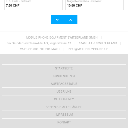
TPU Hülle - Schwarz
Magnetverschluss - Schwarz
7,50 CHF
10,80 CHF
MOBILE-PHONE EQUIPMENT SWITZERLAND GMBH
|
Nokia T21 Displayschutzfolie - Transparent
Lenovo Tab M8 Gen 4 Heavy Duty 360 Hülle
mit Handschlaufe - Bunt
c/o Grunder Rechtsanwälte AG, Zugerstrasse 32
|
6340 BAAR, SWITZERLAND
|
6,40
CHF
17,40
CHF
VAT: CHE-335.703.204 MWST
|
INFO@MYTRENDYPHONE.CH
STARTSEITE
KUNDENDIENST
AUFTRAGSSTATUS
ÜBER UNS
CLUB TRENDY
SEHEN SIE ALLE LÄNDER
IMPRESSUM
KONTAKT