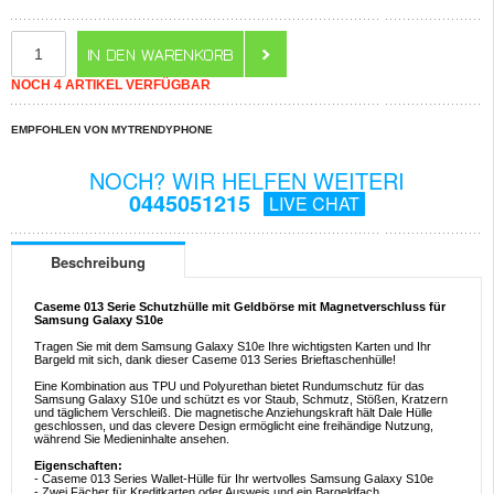
NOCH 4 ARTIKEL VERFÜGBAR
EMPFOHLEN VON MYTRENDYPHONE
NOCH? WIR HELFEN WEITERI
0445051215
LIVE CHAT
Beschreibung
Caseme 013 Serie Schutzhülle mit Geldbörse mit Magnetverschluss für
Samsung Galaxy S10e
Tragen Sie mit dem Samsung Galaxy S10e Ihre wichtigsten Karten und Ihr
Bargeld mit sich, dank dieser Caseme 013 Series Brieftaschenhülle!
Eine Kombination aus TPU und Polyurethan bietet Rundumschutz für das
Samsung Galaxy S10e und schützt es vor Staub, Schmutz, Stößen, Kratzern
und täglichem Verschleiß. Die magnetische Anziehungskraft hält Dale Hülle
geschlossen, und das clevere Design ermöglicht eine freihändige Nutzung,
während Sie Medieninhalte ansehen.
Eigenschaften:
- Caseme 013 Series Wallet-Hülle für Ihr wertvolles Samsung Galaxy S10e
- Zwei Fächer für Kreditkarten oder Ausweis und ein Bargeldfach