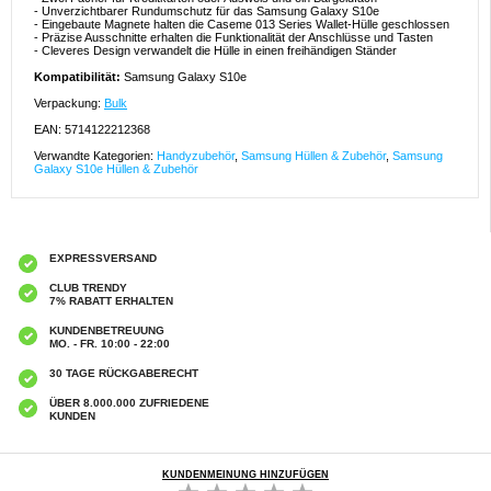
- Unverzichtbarer Rundumschutz für das Samsung Galaxy S10e
- Eingebaute Magnete halten die Caseme 013 Series Wallet-Hülle geschlossen
- Präzise Ausschnitte erhalten die Funktionalität der Anschlüsse und Tasten
- Cleveres Design verwandelt die Hülle in einen freihändigen Ständer
Kompatibilität:
Samsung Galaxy S10e
Verpackung:
Bulk
EAN: 5714122212368
Verwandte Kategorien:
Handyzubehör
,
Samsung Hüllen & Zubehör
,
Samsung
Galaxy S10e Hüllen & Zubehör
EXPRESSVERSAND
CLUB TRENDY
7% RABATT ERHALTEN
KUNDENBETREUUNG
MO. - FR. 10:00 - 22:00
30 TAGE RÜCKGABERECHT
ÜBER 8.000.000 ZUFRIEDENE
KUNDEN
KUNDENMEINUNG HINZUFÜGEN