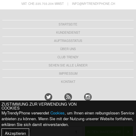
VAT: CHE-335.703.204 MWST
|
INFO@MYTRENDYPHONE.CH
STARTSEITE
KUNDENDIENST
AUFTRAGSSTATUS
ÜBER UNS
CLUB TRENDY
SEHEN SIE ALLE LÄNDER
IMPRESSUM
KONTAKT
ZUSTIMMUNG ZUR VERWENDUNG VON
COOKIES
MyTrendyPhone verwendet
Cookies
, um Ihnen einen reibungslosen Service
WIR UNTERSTÜTZEN MIT STOLZ:
anbieten zu können. Wenn Sie mit der Nutzung unserer Website fortfahren,
erklären Sie sich damit einverstanden.
10,80 CHF
Akzeptieren