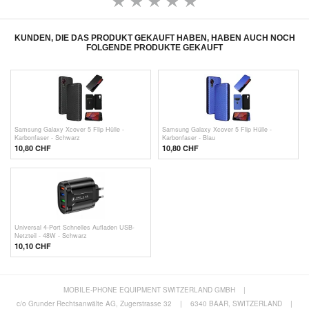
KUNDEN, DIE DAS PRODUKT GEKAUFT HABEN, HABEN AUCH NOCH
FOLGENDE PRODUKTE GEKAUFT
Samsung Galaxy Xcover 5 Flip Hülle -
Samsung Galaxy Xcover 5 Flip Hülle -
Karbonfaser - Schwarz
Karbonfaser - Blau
10,80 CHF
10,80 CHF
Universal 4-Port Schnelles Aufladen USB-
Netzteil - 48W - Schwarz
10,10
CHF
MOBILE-PHONE EQUIPMENT SWITZERLAND GMBH
|
c/o Grunder Rechtsanwälte AG, Zugerstrasse 32
|
6340 BAAR, SWITZERLAND
|